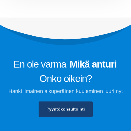
Kylmäaineen turvallisuusvalvonta
kylmävarastointia varten
Teollisuuden jäähdytyskaasun
seuranta
Nähdä enemmän
Seurata meitä
En ole varma
Mikä anturi
Onko oikein?
Hanki ilmainen alkuperäinen kuuleminen juuri nyt
Pyyntökonsultointi
Winsen. © 2026. Kaikki oikeudet pidätetään
Tietosuojakäytäntö