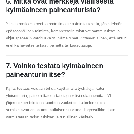
6. Mitkä ovat merkkejä viallisesta
kylmäaineen paineanturista?
Yleisiä merkkejä ovat lämmin ilma ilmastointiaukoista, järjestelmän
epäsäännöllinen toiminta, kompressorin toistuvat sammutukset ja
ohjauspaneelin varoitusvalot. Nämä oireet viittaavat siihen, että anturi
ei ehkä havaitse tarkasti painetta tai kaasutasoja.
7. Voinko testata kylmäaineen
paineanturin itse?
Kyllä, testaus voidaan tehdä käyttämällä työkaluja, kuten
yleismittaria, painemittareita tai diagnostisia skannereita. LVI-
järjestelmien teknisen luonteen vuoksi on kuitenkin usein
suositeltavaa antaa ammattilaisen suorittaa diagnostiikka, jotta
varmistetaan tarkat tulokset ja turvallinen käsittely.