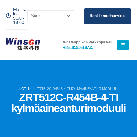
Ma - la
klo
Hanki anturisuositus
9.00 -
18:00
Whatsapp 24h verkkopalvelu
+8618595618735
KOTIIN
ZRT512C-R454B-4-TI KYLMÄAINEANTURIMODUULI
ZRT512C-R454B-4-TI
kylmäaineanturimoduuli