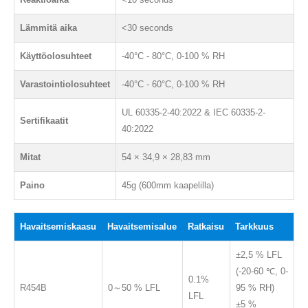
Lämmitä aika
<30 seconds
Käyttöolosuhteet
-40°C - 80°C, 0-100 % RH
Varastointiolosuhteet
-40°C - 60°C, 0-100 % RH
UL 60335-2-40:2022 & IEC 60335-2-
Sertifikaatit
40:2022
Mitat
54 × 34,9 × 28,83 mm
Paino
45g (600mm kaapelilla)
Havaitsemiskaasu
Havaitsemisalue
Ratkaisu
Tarkkuus
±2,5 % LFL
(-20-60 ℃, 0-
0.1%
R454B
0～50 % LFL
95 % RH)
LFL
±5 %