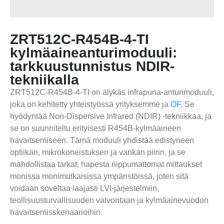
ZRT512C-R454B-4-TI
kylmäaineanturimoduuli:
tarkkuustunnistus NDIR-
tekniikalla
ZRT512C-R454B-4-TI on älykäs infrapuna-anturimoduuli,
joka on kehitetty yhteistyössä yrityksemme ja
OF
. Se
hyödyntää Non-Dispersive Infrared (NDIR) -tekniikkaa, ja
se on suunniteltu erityisesti R454B-kylmäaineen
havaitsemiseen. Tämä moduuli yhdistää edistyneen
optiikan, mikrokoneistuksen ja vankan piirin, ja se
mahdollistaa tarkat, hapesta riippumattomat mittaukset
monissa monimutkaisissa ympäristöissä, joten sitä
voidaan soveltaa laajasti LVI-järjestelmiin,
teollisuusturvallisuuden valvontaan ja kylmäainevuodon
havaitsemisskenaarioihin.