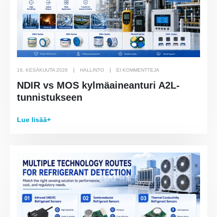
16. KESÄKUUTA 2026
HALLINTO
EI KOMMENTTEJA
NDIR vs MOS kylmäaineanturi A2L-
tunnistukseen
Lue lisää+