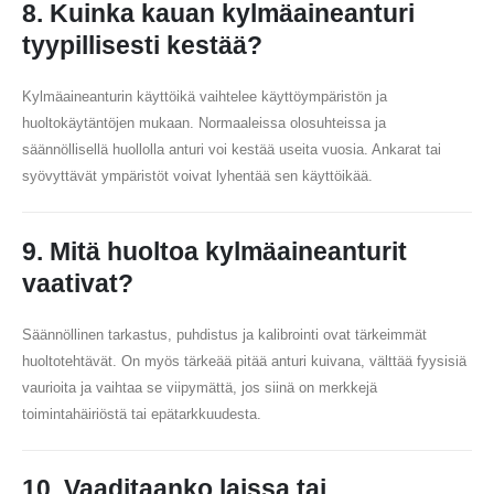
8. Kuinka kauan kylmäaineanturi
tyypillisesti kestää?
Kylmäaineanturin käyttöikä vaihtelee käyttöympäristön ja
huoltokäytäntöjen mukaan. Normaaleissa olosuhteissa ja
säännöllisellä huollolla anturi voi kestää useita vuosia. Ankarat tai
syövyttävät ympäristöt voivat lyhentää sen käyttöikää.
9. Mitä huoltoa kylmäaineanturit
vaativat?
Säännöllinen tarkastus, puhdistus ja kalibrointi ovat tärkeimmät
huoltotehtävät. On myös tärkeää pitää anturi kuivana, välttää fyysisiä
vaurioita ja vaihtaa se viipymättä, jos siinä on merkkejä
toimintahäiriöstä tai epätarkkuudesta.
10. Vaaditaanko laissa tai