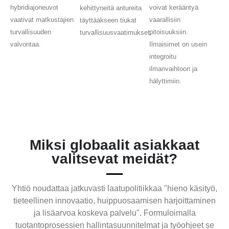
hybridiajoneuvot
voivat kerääntyä
kehittyneitä antureita
vaativat matkustajien
vaarallisiin
täyttääkseen tiukat
turvallisuuden
pitoisuuksiin.
turvallisuusvaatimukset.
valvontaa.
Ilmaisimet on usein
integroitu
ilmanvaihtoon ja
hälyttimiin.
Miksi globaalit asiakkaat
valitsevat meidät?
Yhtiö noudattaa jatkuvasti laatupolitiikkaa "hieno käsityö,
tieteellinen innovaatio, huippuosaamisen harjoittaminen
ja lisäarvoa koskeva palvelu". Formuloimalla
tuotantoprosessien hallintasuunnitelmat ja työohjeet se