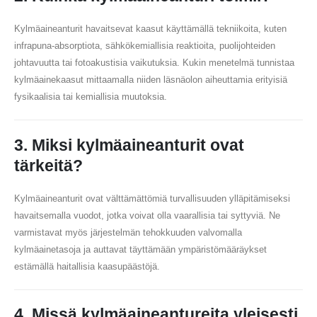
Kylmäaineanturit havaitsevat kaasut käyttämällä tekniikoita, kuten
infrapuna-absorptiota, sähkökemiallisia reaktioita, puolijohteiden
johtavuutta tai fotoakustisia vaikutuksia. Kukin menetelmä tunnistaa
kylmäainekaasut mittaamalla niiden läsnäolon aiheuttamia erityisiä
fysikaalisia tai kemiallisia muutoksia.
3. Miksi kylmäaineanturit ovat
tärkeitä?
Kylmäaineanturit ovat välttämättömiä turvallisuuden ylläpitämiseksi
havaitsemalla vuodot, jotka voivat olla vaarallisia tai syttyviä. Ne
varmistavat myös järjestelmän tehokkuuden valvomalla
kylmäainetasoja ja auttavat täyttämään ympäristömääräykset
estämällä haitallisia kaasupäästöjä.
4. Missä kylmäaineantureita yleisesti