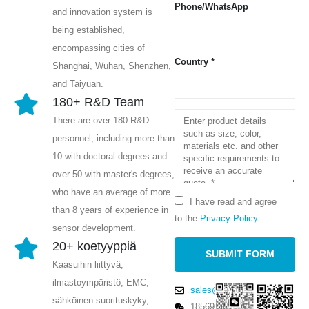
Phone/WhatsApp
and innovation system is
being established,
encompassing cities of
Country *
Shanghai, Wuhan, Shenzhen,
and Taiyuan.
180+ R&D Team
There are over 180 R&D
personnel, including more than
10 with doctoral degrees and
over 50 with master's degrees,
who have an average of more
I have read and agree
than 8 years of experience in
to the
Privacy Policy
.
sensor development.
20+ koetyyppiä
Kaasuihin liittyvä,
ilmastoympäristö, EMC,
sales@winsensor.com
sähköinen suorituskyky,
18569903598