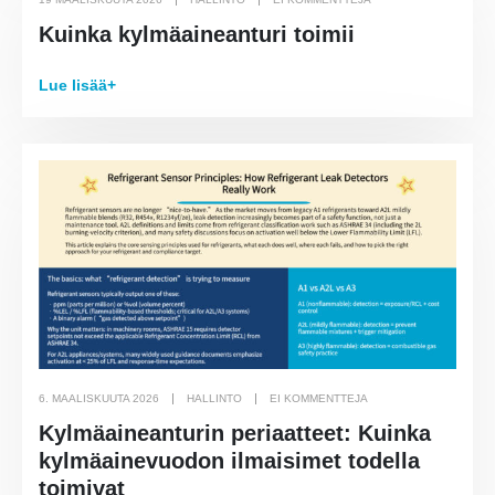
Kuinka kylmäaineanturi toimii
Lue lisää+
6. MAALISKUUTA 2026
HALLINTO
EI KOMMENTTEJA
Kylmäaineanturin periaatteet: Kuinka
kylmäainevuodon ilmaisimet todella
toimivat