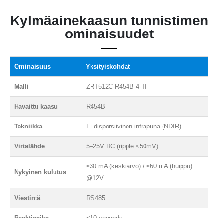
Kylmäainekaasun tunnistimen
ominaisuudet
Ominaisuus
Yksityiskohdat
Malli
ZRT512C-R454B-4-TI
Havaittu kaasu
R454B
Tekniikka
Ei-dispersiivinen infrapuna (NDIR)
Virtalähde
5–25V DC (ripple <50mV)
≤30 mA (keskiarvo) / ≤60 mA (huippu)
Nykyinen kulutus
@12V
Viestintä
RS485
Reaktioaika
<10 seconds