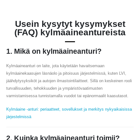
Usein kysytyt kysymykset
(FAQ) kylmäaineantureista
1. Mikä on kylmäaineanturi?
Kylmäaineanturi on laite, jota käytetään havaitsemaan
kylmäainekaasujen läsnäolo ja pitoisuus järjestelmissä, kuten LVI,
jäähdytysyksiköt ja autojen ilmastointilaitteet. Sillä on keskeinen rooli
turvallisuuden, tehokkuuden ja ympäristövaatimusten
varmistamisessa tunnistamalla vuodot tai epänormaalit kaasutasot.
Kylmäaine -anturi: periaatteet, sovellukset ja merkitys nykyaikaisissa
järjestelmissä
2. Kuinka kylmäaineanturi toimii?