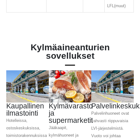
LFL(muut)
Kylmäaineanturien
sovellukset
Kaupallinen
Kylmävarasto
Palvelinkeskuk
ilmastointi
ja
Palvelinhuoneet ovat
supermarketit
Hotelleissa,
vahvasti riippuvaisia ​​
Jääkaapit,
ostoskeskuksissa,
LVI-järjestelmistä.
kylmähuoneet ja
toimistorakennuksissa
Vuoto voi johtaa