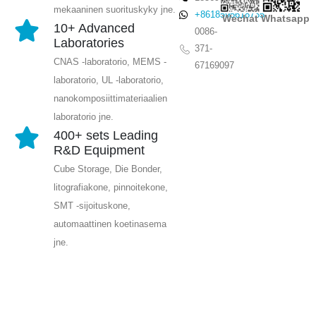
mekaaninen suorituskyky jne.
+8618595618735
Wechat
Whatsapp
10+ Advanced
0086-
Laboratories
371-
CNAS -laboratorio, MEMS -
67169097
laboratorio, UL -laboratorio,
nanokomposiittimateriaalien
laboratorio jne.
400+ sets Leading
R&D Equipment
Cube Storage, Die Bonder,
litografiakone, pinnoitekone,
SMT -sijoituskone,
automaattinen koetinasema
jne.