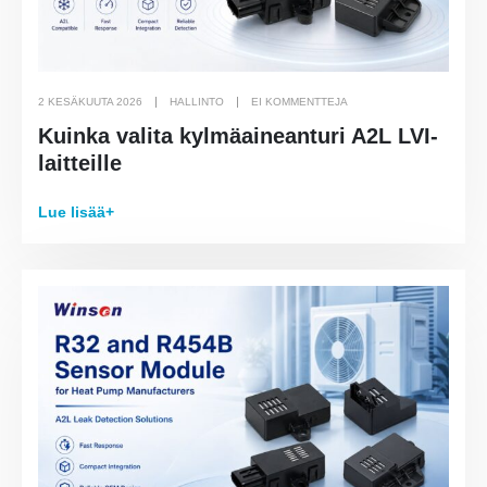
2 KESÄKUUTA 2026
HALLINTO
EI KOMMENTTEJA
Kuinka valita kylmäaineanturi A2L LVI-
laitteille
Lue lisää+