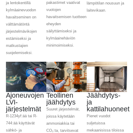
pakastimet vaativat
ja lentokentillä
lämpötilan nousuun ja
vuotojen
kylmäainevuodon
laitevikaan.
havaitsemisen tuotteen
havaitseminen on
eheyden
välttämätöntä
säilyttämiseksi ja
järjestelmävikojen
kylmäainehäviön
estämiseksi ja
minimoimiseksi.
matkustajien
suojelemiseksi.
Ajoneuvojen
Teollinen
Jäähdytys-
LVI-
jäähdytys
ja
järjestelmät
kattilahuoneet
Suuret järjestelmät,
R-1234yf:ää tai R-
Pienet vuodot
joissa käytetään
744:ää käyttävät
suljetuissa
ammoniakkia tai
sähkö- ja
mekaanisissa tiloissa
CO₂:ta, tarvitsevat