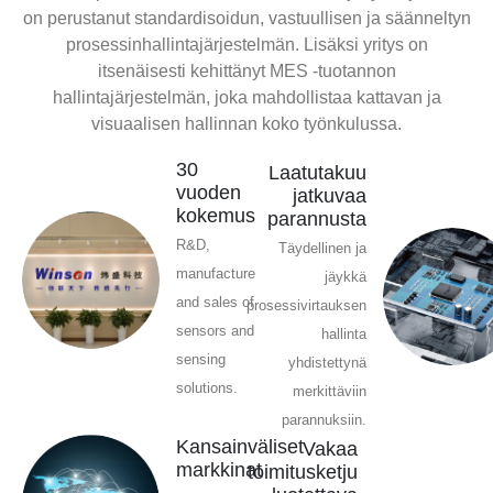
on perustanut standardisoidun, vastuullisen ja säänneltyn
prosessinhallintajärjestelmän. Lisäksi yritys on
itsenäisesti kehittänyt MES -tuotannon
hallintajärjestelmän, joka mahdollistaa kattavan ja
visuaalisen hallinnan koko työnkulussa.
30
Laatutakuu
vuoden
jatkuvaa
kokemus
parannusta
R&D,
Täydellinen ja
manufacture
jäykkä
and sales of
prosessivirtauksen
sensors and
hallinta
sensing
yhdistettynä
solutions.
merkittäviin
parannuksiin.
Kansainväliset
Vakaa
markkinat
toimitusketju