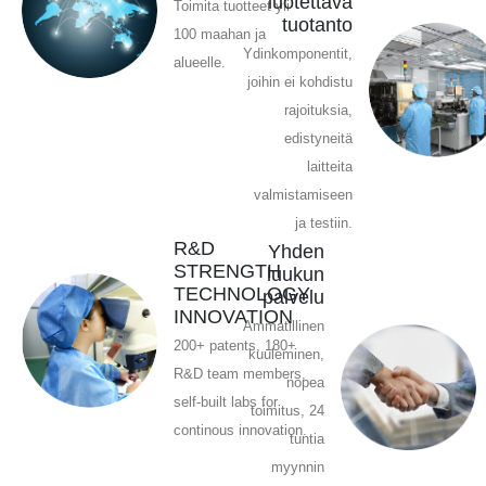
luotettava
Toimita tuotteet yli
tuotanto
100 maahan ja
Ydinkomponentit,
alueelle.
joihin ei kohdistu
rajoituksia,
edistyneitä
laitteita
valmistamiseen
ja testiin.
R&D
Yhden
STRENGTH
luukun
TECHNOLOGY
palvelu
INNOVATION
Ammatillinen
200+ patents, 180+
kuuleminen,
R&D team members,
nopea
self-built labs for
toimitus, 24
continous innovation.
tuntia
myynnin