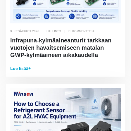
9. KESÄKUUTA 2026
HALLINTO
EI KOMMENTTEJA
Infrapuna-kylmäaineanturit tarkkaan
vuotojen havaitsemiseen matalan
GWP-kylmäaineen aikakaudella
Lue lisää+