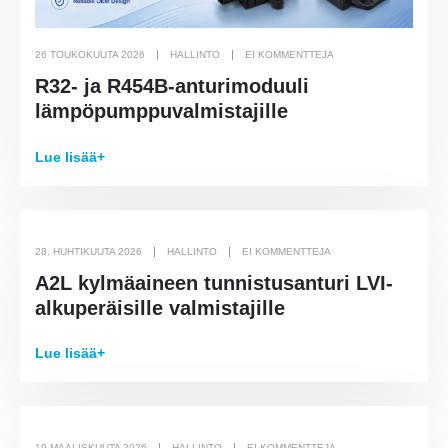
26 TOUKOKUUTA 2026
HALLINTO
EI KOMMENTTEJA
R32- ja R454B-anturimoduuli
lämpöpumppuvalmistajille
Lue lisää+
28. HUHTIKUUTA 2026
HALLINTO
EI KOMMENTTEJA
A2L kylmäaineen tunnistusanturi LVI-
alkuperäisille valmistajille
Lue lisää+
19 MAALISKUUTA 2026
HALLINTO
EI KOMMENTTEJA