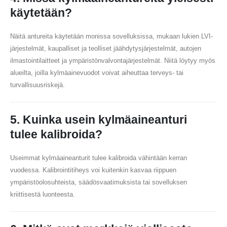
käytetään?
Näitä antureita käytetään monissa sovelluksissa, mukaan lukien LVI-
järjestelmät, kaupalliset ja teolliset jäähdytysjärjestelmät, autojen
ilmastointilaitteet ja ympäristönvalvontajärjestelmät. Niitä löytyy myös
alueilta, joilla kylmäainevuodot voivat aiheuttaa terveys- tai
turvallisuusriskejä.
5. Kuinka usein kylmäaineanturi
tulee kalibroida?
Useimmat kylmäaineanturit tulee kalibroida vähintään kerran
vuodessa. Kalibrointitiheys voi kuitenkin kasvaa riippuen
ympäristöolosuhteista, säädösvaatimuksista tai sovelluksen
kriittisestä luonteesta.