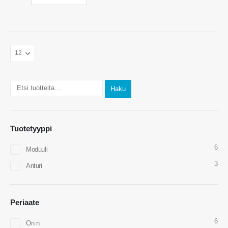
Haku
Tuotetyyppi
6
Ota yhteyttä
Moduuli
3
Anturi
Osoite
: No.299 Jinsuo Road, kansallinen korkean teknologian vyöhyke,
Zhengzhou
Puh
-
0086-371-67169097
Periaate
Sähköposti
-
cece@winsensor.com
6
On n