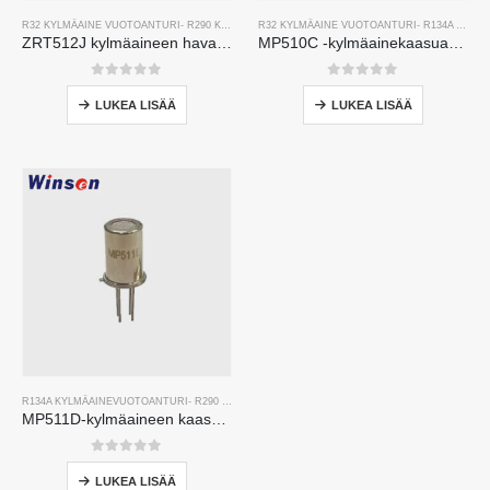
R32 KYLMÄAINE VUOTOANTURI
-
R290 KYLMÄAINE VUOTOANTURI
R32 KYLMÄAINE VUOTOANTURI
-
R454B KYLMÄAINE VUOT
-
R134A KYLMÄAINEVUOTOANTURI
ZRT512J kylmäaineen havaitsemismoduuli | NDIR -kaasuanturi R32: lle, R454B, R290 | RS485 -viestintä
MP510C -kylmäainekaasuanturi | R32: n, R134A, R410A, R290
0
viidestä
0
viidestä
LUKEA LISÄÄ
LUKEA LISÄÄ
R134A KYLMÄAINEVUOTOANTURI
-
R290 KYLMÄAINE VUOTOANTURI
-
R454B KYLMÄAINE VUO
MP511D-kylmäaineen kaasuanturi-puolijohdepohjainen anturi kylmäaineen vuotojen havaitsemiseksi
0
viidestä
LUKEA LISÄÄ