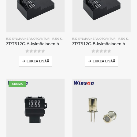
R32 KYLMÄAINE VUOTOANTURI
-
R290 KYLMÄAINE VUOTOANTURI
R32 KYLMÄAINE VUOTOANTURI
-
R454B KYLMÄAINE VUOT
-
R290 KYLMÄAINE VUOTOANTURI
ZRT512C-A-kylmäaineen havaitsemismoduuli | NDIR -kaasuanturi R32: lle, R454B, R290 | Leveä jännitevirtalähde
ZRT512C-B-kylmäaineen havaitsemismoduuli | Matalan jännitteen NDIR -kaasuanturi R32: lle, R454B, R290
0
viidestä
0
viidestä
LUKEA LISÄÄ
LUKEA LISÄÄ
KUUMA