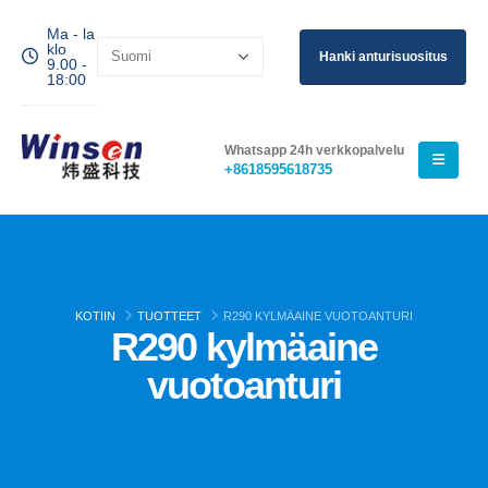
Ma - la
klo
Hanki anturisuositus
9.00 -
18:00
Whatsapp 24h verkkopalvelu
+8618595618735
KOTIIN
TUOTTEET
R290 KYLMÄAINE VUOTOANTURI
R290 kylmäaine
vuotoanturi