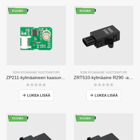
KUUMA
KUUMA
R290 KYLMÄAINE VUOTOANTURI
R290 KYLMÄAINE VUOTOANTURI
ZP211-kylmäaineen kaasun havaitsemismoduuli-suuren herkkyysanturi kylmäaineen vuotojen havaitsemiseksi
ZRT510-kylmäaine R290 -anturimoduuli-korkean suorituskyvyn NDIR-kylmäaine-anturi
0
viidestä
0
viidestä
LUKEA LISÄÄ
LUKEA LISÄÄ
KUUMA
KUUMA