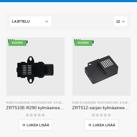
KUUMA
KUUMA
R290 KYLMÄAINE VUOTOANTURI
-
KYLMÄAINEKAASUN ANTURI
R290 KYLMÄAINE VUOTOANTURI
-
KYLMÄAINEKAASUN ANTURI
ZRT510E-R290 kylmäaineanturimoduuli
ZRT512-sarjan kylmäaineen tunnistusmoduuli
0
viidestä
0
viidestä
LUKEA LISÄÄ
LUKEA LISÄÄ