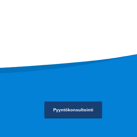
valvonta
a
Pyyntökonsultointi
Tietosuojakäytäntö