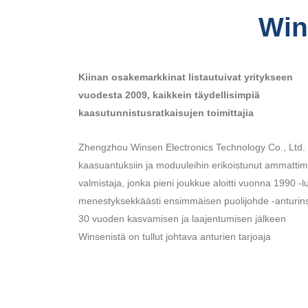
Win
Kiinan osakemarkkinat listautuivat yritykseen
vuodesta 2009, kaikkein täydellisimpiä
kaasutunnistusratkaisujen toimittajia
Zhengzhou Winsen Electronics Technology Co., Ltd.
kaasuantuksiin ja moduuleihin erikoistunut ammatti
valmistaja, jonka pieni joukkue aloitti vuonna 1990 -l
menestyksekkäästi ensimmäisen puolijohde -anturins
30 vuoden kasvamisen ja laajentumisen jälkeen
Winsenistä on tullut johtava anturien tarjoaja