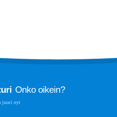
järjestelmille
turi
Kylmäketjun kylmäaineen seuranta
ri
Datakeskuksen jäähdytysjärjestelmän 
uri
Kylmäaineen turvallisuusvalvonta
turi
kylmävarastointia varten
Teollisuuden jäähdytyskaasun seurant
Nähdä enemmän
uri
Onko oikein?
 juuri nyt
Winsen. © 2026. Kaikki oikeudet pidätetään