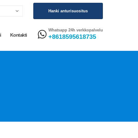
Hanki anturisuositus
Whatsapp 24h verkkopalvelu
i
Kontakti
+8618595618735