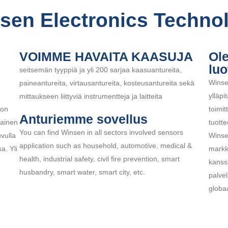
sen Electronics Techno
VOIMME HAVAITA KAASUJA
Ol
lu
seitsemän tyyppiä ja yli 200 sarjaa kaasuantureita,
Winse
paineantureita, virtausantureita, kosteusantureita sekä
ylläpi
mittaukseen liittyviä instrumentteja ja laitteita
 on
toimit
Anturiemme sovellus
mainen
tuott
You can find Winsen in all sectors involved sensors
uvulla
Winsen
application such as household, automotive, medical &
a. Yli
markk
health, industrial safety, civil fire prevention, smart
kanssa
husbandry, smart water, smart city, etc.
palvel
globaa