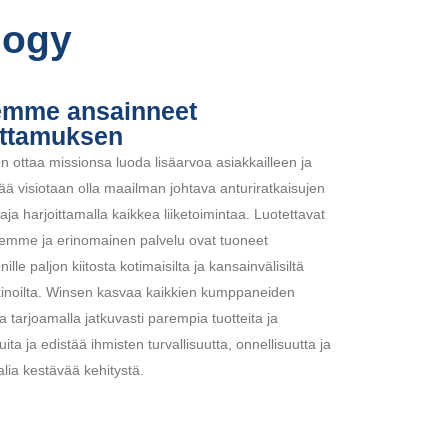
logy
emme ansainneet
ottamuksen
n ottaa missionsa luoda lisäarvoa asiakkailleen ja
tää visiotaan olla maailman johtava anturiratkaisujen
taja harjoittamalla kaikkea liiketoimintaa. Luotettavat
eemme ja erinomainen palvelu ovat tuoneet
ille paljon kiitosta kotimaisilta ja kansainvälisiltä
inoilta. Winsen kasvaa kaikkien kumppaneiden
 tarjoamalla jatkuvasti parempia tuotteita ja
uita ja edistää ihmisten turvallisuutta, onnellisuutta ja
lia kestävää kehitystä.