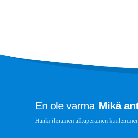
korkean teknologian vyöhyke, Zhengzhou
R454B -an
Puh
-
0086-371-67169097
R32 -antu
Sähköposti
-
cece@winsensor.com
R410 -ant
Whatsapp
: +
8618595618735
R454B -an
Wechat
: 18569903598
Wechat
Whatsapp
En ole varma
Mikä ant
Hanki ilmainen alkuperäinen kuuleminen