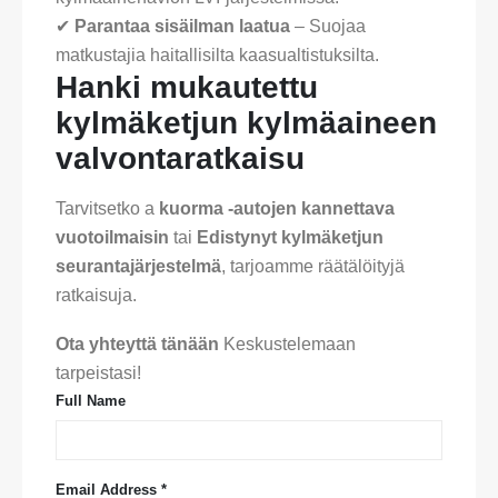
✔
Parantaa sisäilman laatua
– Suojaa
matkustajia haitallisilta kaasualtistuksilta.
Hanki mukautettu
kylmäketjun kylmäaineen
valvontaratkaisu
Tarvitsetko a
kuorma -autojen kannettava
vuotoilmaisin
tai
Edistynyt kylmäketjun
seurantajärjestelmä
, tarjoamme räätälöityjä
ratkaisuja.
Ota yhteyttä tänään
Keskustelemaan
tarpeistasi!
Full Name
Email Address *