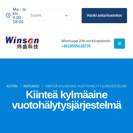
Ma - la
klo
Hanki anturisuositus
9.00 -
18:00
Whatsapp 24h verkkopalvelu
+8618595618735
KOTIIN
RATKAISU
KIINTEÄ KYLMÄAINE VUOTOHÄLYTYSJÄRJESTELMÄ
Kiinteä kylmäaine
vuotohälytysjärjestelmä