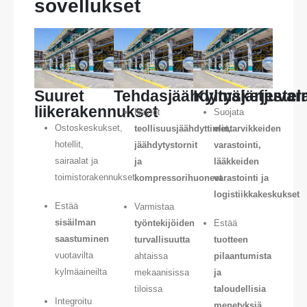
sovellukset
Suuret
Tehdasjäähdytysjärjestel
Kylmäketjuvar
liikerakennukset
Näytöt
Suojata
Ostoskeskukset,
teollisuusjäähdyttimet,
elintarvikkeiden
hotellit,
jäähdytystornit
varastointi,
sairaalat ja
ja
lääkkeiden
toimistorakennukset
kompressorihuoneet
varastointi ja
logistiikkakeskukset
Estää
Varmistaa
sisäilman
työntekijöiden
Estää
saastuminen
turvallisuutta
tuotteen
vuotavilta
ahtaissa
pilaantumista
kylmäaineilta
mekaanisissa
ja
tiloissa
taloudellisia
Integroitu
menetyksiä