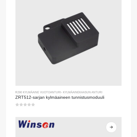
R290 KYLMÄAINE VUOTOANTURI
-
KYLMÄAINEKAASUN ANTURI
ZRT512-sarjan kylmäaineen tunnistusmoduuli
0
viidestä