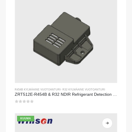
R454B KYLMÄAINE VUOTOANTURI
-
R32 KYLMÄAINE VUOTOANTURI
ZRT512E-R454B & R32 NDIR Refrigerant Detection Module, RS485 HVAC Sensor, UL/IEC Certified
0
viidestä
KUUMA