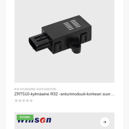
R32 KYLMÄAINE VUOTOANTURI
ZRT510-kylmäaine R32 -anturimoduuli-korkean suorituskyvyn NDIR-kylmäaineen anturi
0
viidestä
KUUMA