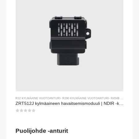
R32 KYLMÄAINE VUOTOANTURI
-
R290 KYLMÄAINE VUOTOANTURI
-
R454B KYLMÄAINE VUOTOANTURI
ZRT512J kylmäaineen havaitsemismoduuli | NDIR -kaasuanturi R32: lle, R454B, R290 | RS485 -viestintä
0
viidestä
Puolijohde -anturit