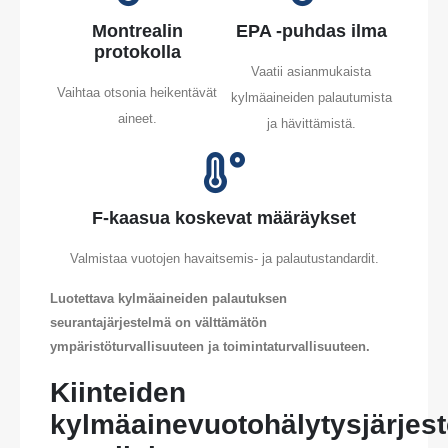
Montrealin
EPA -puhdas ilma
protokolla
Vaatii asianmukaista
Vaihtaa otsonia heikentävät
kylmäaineiden palautumista
aineet.
ja hävittämistä.
F-kaasua koskevat määräykset
Valmistaa vuotojen havaitsemis- ja palautustandardit.
Luotettava kylmäaineiden palautuksen
seurantajärjestelmä on välttämätön
ympäristöturvallisuuteen ja toimintaturvallisuuteen.
Kiinteiden
kylmäainevuotohälytysjärjes