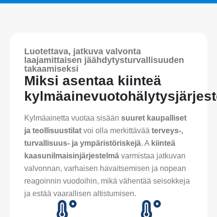
Luotettava, jatkuva valvonta
laajamittaisen jäähdytysturvallisuuden
takaamiseksi
Miksi asentaa kiinteä
kylmäainevuotohälytysjärjes
Kylmäainetta vuotaa sisään
suuret kaupalliset
ja teollisuustilat
voi olla merkittävää
terveys-,
turvallisuus- ja ympäristöriskejä
. A
kiinteä
kaasunilmaisinjärjestelmä
varmistaa jatkuvan
valvonnan, varhaisen havaitsemisen ja nopean
reagoinnin vuodoihin, mikä vähentää seisokkeja
ja estää vaarallisen altistumisen.