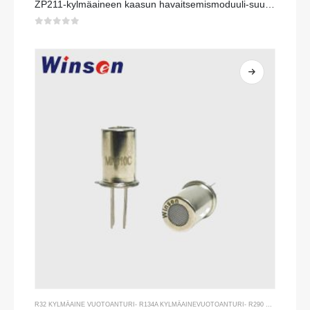
ZP211-kylmäaineen kaasun havaitsemismoduuli-suuren herkkyysanturi kylmäaineen vuotojen havaitsemiseksi
0
viidestä
R32 KYLMÄAINE VUOTOANTURI
-
R134A KYLMÄAINEVUOTOANTURI
-
R290 KYLMÄAINE VUOTOANTURI