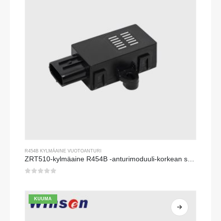
R454B KYLMÄAINE VUOTOANTURI
ZRT510-kylmäaine R454B -anturimoduuli-korkean suorituskyvyn NDIR-kylmäaine-anturi
0
viidestä
KUUMA