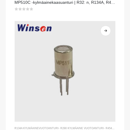
MP510C -kylmäainekaasuanturi | R32: n, R134A, R410A, R290
0
viidestä
R134A KYLMÄAINEVUOTOANTURI
-
R290 KYLMÄAINE VUOTOANTURI
-
R454B KYLMÄAINE VUOTOANTURI