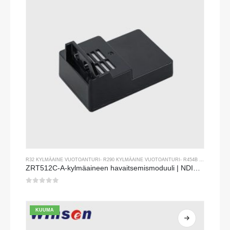
R32 KYLMÄAINE VUOTOANTURI
-
R290 KYLMÄAINE VUOTOANTURI
-
R454B KYLMÄAINE VUOTOANTURI
ZRT512C-A-kylmäaineen havaitsemismoduuli | NDIR -kaasuanturi R32: lle, R454B, R290 | Leveä jännitevirtalähde
0
viidestä
KUUMA