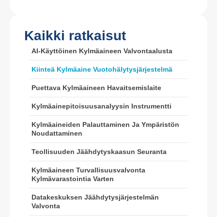
Kaikki ratkaisut
AI-Käyttöinen Kylmäaineen Valvontaalusta
Wechat
Whatsapp
Kiinteä Kylmäaine Vuotohälytysjärjestelmä
Kuumat tuotteet
Puettava Kylmäaineen Havaitsemislaite
R290 -anturi
R454B -anturi
Kylmäainepitoisuusanalyysin Instrumentti
R32 -anturi
Kylmäaineiden Palauttaminen Ja Ympäristön
Noudattaminen
R410 -anturi
Teollisuuden Jäähdytyskaasun Seuranta
R454B -anturi
Ratkaisumme
Kylmäaineen Turvallisuusvalvonta
Kylmävarastointia Varten
Kylmäainevuotojen havaitseminen
LVI -järjestelmille
Datakeskuksen Jäähdytysjärjestelmän
Valvonta
Kylmäketjun kylmäaineen seuranta