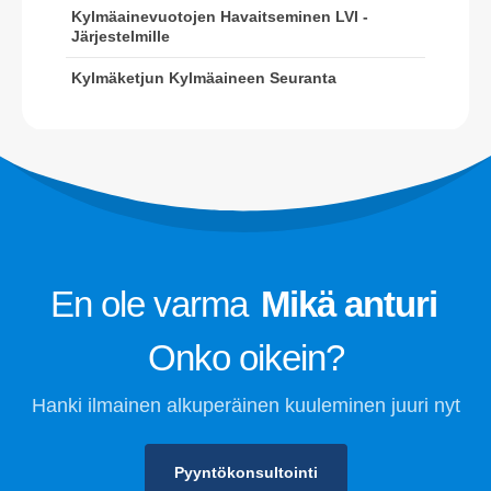
Kylmäainevuotojen Havaitseminen LVI -
Datakeskuksen
Järjestelmille
jäähdytysjärjestelmän valvonta
Kylmäketjun Kylmäaineen Seuranta
Kylmäaineen turvallisuusvalvonta
kylmävarastointia varten
Teollisuuden jäähdytyskaasun
seuranta
Nähdä enemmän
Seurata meitä
En ole varma
Mikä anturi
Onko oikein?
Hanki ilmainen alkuperäinen kuuleminen juuri nyt
Pyyntökonsultointi
Winsen. © 2026. Kaikki oikeudet pidätetään