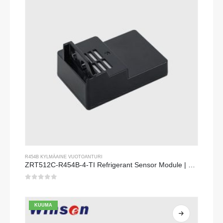
R454B KYLMÄAINE VUOTOANTURI
ZRT512C-R454B-4-TI Refrigerant Sensor Module | NDIR Technology for HVAC & Industrial Safety Monitoring
0
viidestä
KUUMA