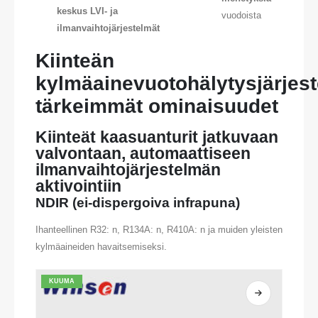
keskus LVI- ja
vuodoista
ilmanvaihtojärjestelmät
Kiinteän
kylmäainevuotohälytysjärjes
tärkeimmät ominaisuudet
Kiinteät kaasuanturit jatkuvaan
valvontaan, automaattiseen
ilmanvaihtojärjestelmän
aktivointiin
NDIR (ei-dispergoiva infrapuna)
Ihanteellinen R32: n, R134A: n, R410A: n ja muiden yleisten
kylmäaineiden havaitsemiseksi.
KUUMA