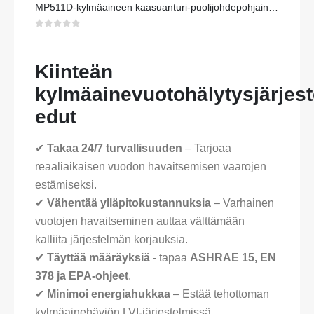
MP511D-kylmäaineen kaasuanturi-puolijohdepohjainen anturi kylmäaineen vuotojen havaitsemiseksi
0
viidestä
Kiinteän
kylmäainevuotohälytysjärjes
edut
✔
Takaa 24/7 turvallisuuden
– Tarjoaa
reaaliaikaisen vuodon havaitsemisen vaarojen
estämiseksi.
✔
Vähentää ylläpitokustannuksia
– Varhainen
vuotojen havaitseminen auttaa välttämään
kalliita järjestelmän korjauksia.
✔
Täyttää määräyksiä
- tapaa
ASHRAE 15, EN
378 ja EPA-ohjeet
.
✔
Minimoi energiahukkaa
– Estää tehottoman
kylmäainehäviön LVI-järjestelmissä.