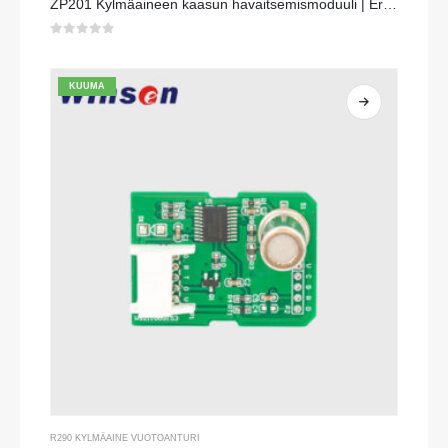
ZP201 Kylmäaineen kaasun havaitsemismoduuli | Erittäin herkkä R32-vuotoanturi
0
viidestä
KUUMA
R290 KYLMÄAINE VUOTOANTURI