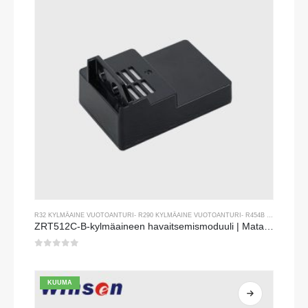
R32 KYLMÄAINE VUOTOANTURI
-
R290 KYLMÄAINE VUOTOANTURI
-
R454B KYLMÄAINE VUOTOANTURI
ZRT512C-B-kylmäaineen havaitsemismoduuli | Matalan jännitteen NDIR -kaasuanturi R32: lle, R454B, R290
0
viidestä
KUUMA