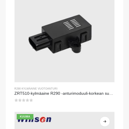
R290 KYLMÄAINE VUOTOANTURI
ZRT510-kylmäaine R290 -anturimoduuli-korkean suorituskyvyn NDIR-kylmäaine-anturi
0
viidestä
KUUMA