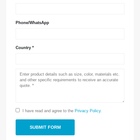
Phone/WhatsApp
Country *
Ota yhteyttä
Osoite
: No.299 Jinsuo Road, kansallinen korkean teknologian vyöhyke,
Zhengzhou
Puh
-
0086-371-67169097
Sähköposti
-
cece@winsensor.com
I have read and agree to the
Privacy Policy
.
Whatsapp
: +
8618595618735
Wechat
: 18569903598