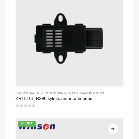
R290 KYLMÄAINE VUOTOANTURI
-
KYLMÄAINEKAASUN ANTURI
ZRT510E-R290 kylmäaineanturimoduuli
0
viidestä
KUUMA