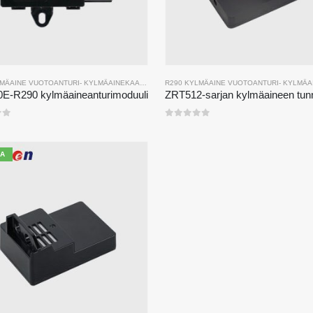
LMÄAINE VUOTOANTURI
-
KYLMÄAINEKAASUN ANTURI
R290 KYLMÄAINE VUOTOANTURI
-
KYLMÄAINEKA
E-R290 kylmäaineanturimoduuli
estä
0
viidestä
A