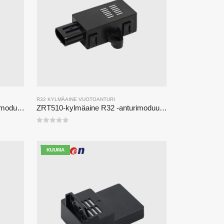
R32 KYLMÄAINE VUOTOANTURI
ZRT510-kylmäaine R290 -anturimoduuli-korkean suorituskyvyn NDIR-kylmäaine-anturi
ZRT510-kylmäaine R32 -anturimoduuli-korkean suorituskyvyn NDIR-kylmäaineen anturi
0
viidestä
KUUMA