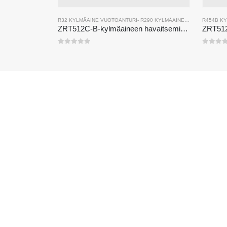
R32 KYLMÄAINE VUOTOANTURI
-
R290 KYLMÄAINE VUOTOANTURI
R454B K
-
ZRT512C-B-kylmäaineen havaitsemismoduuli | Matalan jännitteen NDIR -kaasuanturi R32: lle, R454B, R290
0
viidestä
0
viid