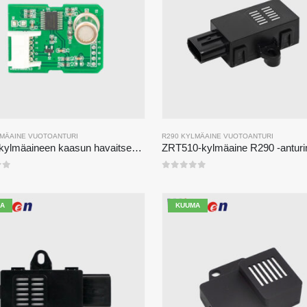
LMÄAINE VUOTOANTURI
R290 KYLMÄAINE VUOTOANTURI
ZP211-kylmäaineen kaasun havaitsemismoduuli-suuren herkkyysanturi kylmäaineen vuotojen havaitsemiseksi
estä
0
viidestä
A
KUUMA