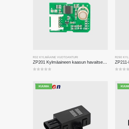
R32 KYLMÄAINE VUOTOANTURI
R290 KY
ZP201 Kylmäaineen kaasun havaitsemismoduuli | Erittäin herkkä R32-vuotoanturi
0
viidestä
0
viid
KUUMA
KUUM