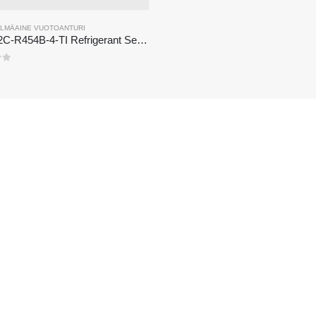
YLMÄAINE VUOTOANTURI
R454B KYLMÄAINE VUOTOANTURI
ZRT512C-R454B-4-TI Refrigerant Sensor Module | NDIR Technology for HVAC & Industrial Safety Monitoring
estä