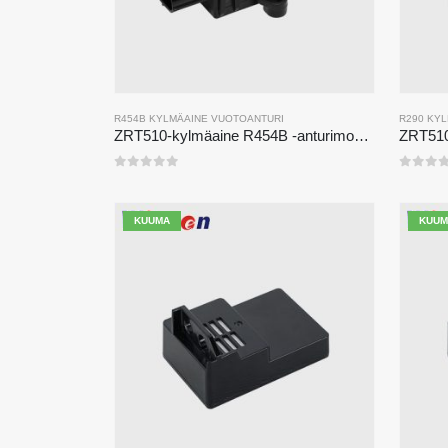
R454B KYLMÄAINE VUOTOANTURI
R290 KY
ZRT510-kylmäaine R454B -anturimoduuli-korkean suorituskyvyn NDIR-kylmäaine-anturi
ZRT510
0
viidestä
0
viid
KUUMA
KUUM