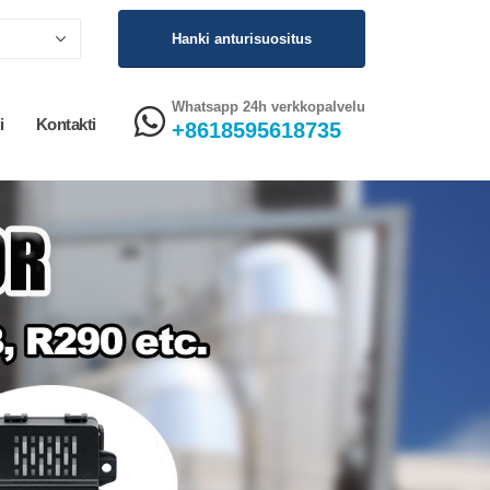
Hanki anturisuositus
Whatsapp 24h verkkopalvelu
i
Kontakti
+8618595618735