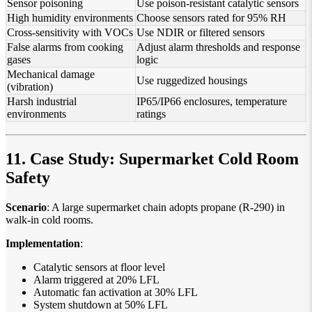
Sensor poisoning
Use poison-resistant catalytic sensors
High humidity environments
Choose sensors rated for 95% RH
Cross-sensitivity with VOCs
Use NDIR or filtered sensors
False alarms from cooking
Adjust alarm thresholds and response
gases
logic
Mechanical damage
Use ruggedized housings
(vibration)
Harsh industrial
IP65/IP66 enclosures, temperature
environments
ratings
11. Case Study: Supermarket Cold Room
Safety
Scenario
: A large supermarket chain adopts propane (R-290) in
walk-in cold rooms.
Implementation
:
Catalytic sensors at floor level
Alarm triggered at 20% LFL
Automatic fan activation at 30% LFL
System shutdown at 50% LFL