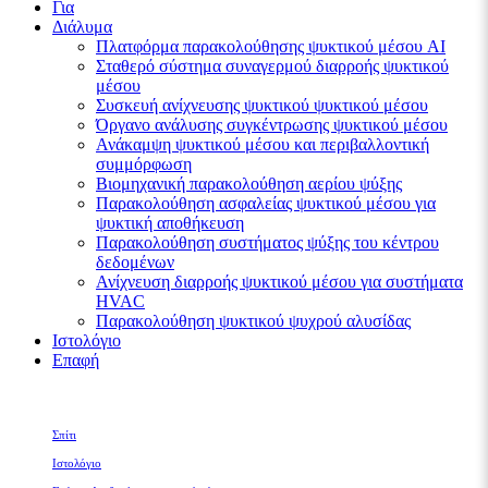
Για
Διάλυμα
Πλατφόρμα παρακολούθησης ψυκτικού μέσου AI
Σταθερό σύστημα συναγερμού διαρροής ψυκτικού
μέσου
Συσκευή ανίχνευσης ψυκτικού ψυκτικού μέσου
Όργανο ανάλυσης συγκέντρωσης ψυκτικού μέσου
Ανάκαμψη ψυκτικού μέσου και περιβαλλοντική
συμμόρφωση
Βιομηχανική παρακολούθηση αερίου ψύξης
Παρακολούθηση ασφαλείας ψυκτικού μέσου για
ψυκτική αποθήκευση
Παρακολούθηση συστήματος ψύξης του κέντρου
δεδομένων
Ανίχνευση διαρροής ψυκτικού μέσου για συστήματα
HVAC
Παρακολούθηση ψυκτικού ψυχρού αλυσίδας
Ιστολόγιο
Επαφή
Σπίτι
Ιστολόγιο