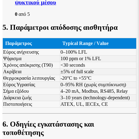
ψυκτικού μέσου
0
από 5
5. Παράμετροι απόδοσης αισθητήρα
Παράμετρος
Typical Range / Value
Εύρος ανίχνευσης
0
–100% LFL
Ψήφισμα
100 ppm or 1% LFL
Χρόνος απόκρισης (T90)
<30 seconds
Ακρίβεια
±5% of full scale
Θερμοκρασία λειτουργίας
-20°C to +55°C
Εύρος Υγρασίας
0–95% RH (χωρίς συμπύκνωση)
Σήμα εξόδου
4–20 mA, Modbus, RS485, Relay
Διάρκεια ζωής
3–10 years (technology-dependent)
Πιστοποιήσεις
ATEX, UL, IECEx, CE
6. Οδηγίες εγκατάστασης και
τοποθέτησης