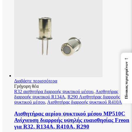
←
Πίνακας περιεχομένων
Διαβάστε περισσότερα
Γρήγορη θέα
R32 αισθητήρα διαρροής ψυκτικού μέσου
,
Αισθητήρας
διαρροής ψυκτικού R134A
,
R290 Αισθητήρας διαρροής
ψυκτικού μέσου
,
Αισθητήρας διαρροής ψυκτικού R410A
Αισθητήρας αερίου ψυκτικού μέσου MP510C
Ανίχνευση διαρροής υψηλής ευαισθησίας Freon
για R32, R134A, R410A, R290