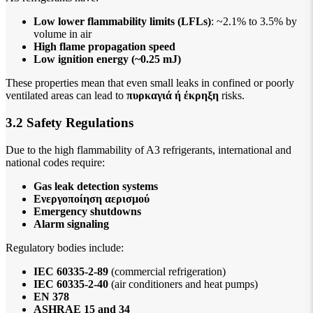
Low lower flammability limits (LFLs)
: ~2.1% to 3.5% by
volume in air
High flame propagation speed
Low ignition energy (~0.25 mJ)
These properties mean that even small leaks in confined or poorly
ventilated areas can lead to
πυρκαγιά ή έκρηξη
risks.
3.2 Safety Regulations
Due to the high flammability of A3 refrigerants, international and
national codes require:
Gas leak detection systems
Ενεργοποίηση αερισμού
Emergency shutdowns
Alarm signaling
Regulatory bodies include:
IEC 60335-2-89
(commercial refrigeration)
IEC 60335-2-40
(air conditioners and heat pumps)
EN 378
ASHRAE 15 and 34