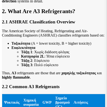
detection
systems in detail.
2. What Are A3 Refrigerants?
2.1 ASHRAE Classification Overview
The American Society of Heating, Refrigerating and Air-
Conditioning Engineers (ASHRAE) classifies refrigerants based on:
Τοξικότητα
(A = lower toxicity, B = higher toxicity)
Ευφλεκτότητα
Τάξη 1
: Χωρίς διάδοση φλόγας
Κατηγορία 2L
: Ήπια εύφλεκτο
Τάξη 2
: Εύφλεκτο
Τάξη 3
: Πολύ εύφλεκτο
Thus,
Α3
refrigerants are those that are
χαμηλής τοξικότητας
και
highly flammable
.
2.2 Common A3 Refrigerants
Σημείο
Χημική
Ψυκτικός
GWP
βρασμού
Αιτήσεις
ονομασία
(°C)