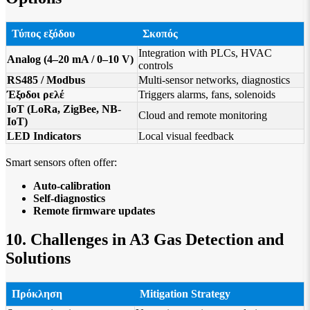
Τύπος εξόδου
Σκοπός
Integration with PLCs, HVAC
Analog (4–20 mA / 0–10 V)
controls
RS485 / Modbus
Multi-sensor networks, diagnostics
Έξοδοι ρελέ
Triggers alarms, fans, solenoids
IoT (LoRa, ZigBee, NB-
Cloud and remote monitoring
IoT)
LED Indicators
Local visual feedback
Smart sensors often offer:
Auto-calibration
Self-diagnostics
Remote firmware updates
10. Challenges in A3 Gas Detection and
Solutions
Πρόκληση
Mitigation Strategy