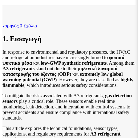
χορηγός
0 Σχόλια
1. Εισαγωγή
In response to environmental and regulatory pressures, the HVAC
and refrigeration industries have increasingly turned to
φυσικά
ψυκτικά μέσα
και
low-GWP synthetic refrigerants
. Among them,
A3 refrigerants
stand out due to their
μηδενικό δυναμικό
καταστροφής του όζοντος (ODP)
και
extremely low global
warming potential (GWP)
. However, they are classified as
highly
flammable
, which introduces serious safety considerations.
To mitigate the risks associated with A3 refrigerants,
gas detection
sensors
play a critical role. These sensors enable real-time
monitoring, leak detection, and integration with control systems to
prevent accidents and ensure compliance with international safety
standards.
This article explores the technical foundations, sensor types,
applications, and regulatory requirements for
A3 refrigerant