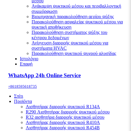
μέσου
Ανάκαμψη ψυκτικού μέσου και περιβαλλοντική
συμμόρφωση
Βιομηχανική παρακολούθηση αερίου ψύξης
Παρακολούθηση ασφαλείας ψυκτικού μέσου για
ψυκτική αποθήκευση
Παρακολούθηση συστήματος ψύξης του
κέντρου δεδομένων
Ανίχνευση διαρροής ψυκτικού μέσου για
συστήματα HVAC
Παρακολούθηση ψυκτικού ψυχρού αλυσίδας
Ιστολόγιο
Επαφή
WhatsApp 24h Online Service
+8618595618735
Σπίτι
Προϊόντα
Αισθητήρας διαρροής ψυκτικού R134A
R290 Αισθητήρας διαρροής ψυκτικού μέσου
R32 αισθητήρα διαρροής ψυκτικού μέσου
Αισθητήρας διαρροής ψυκτικού R410A
Αισθητήρας διαρροής ψυκτικού R454B