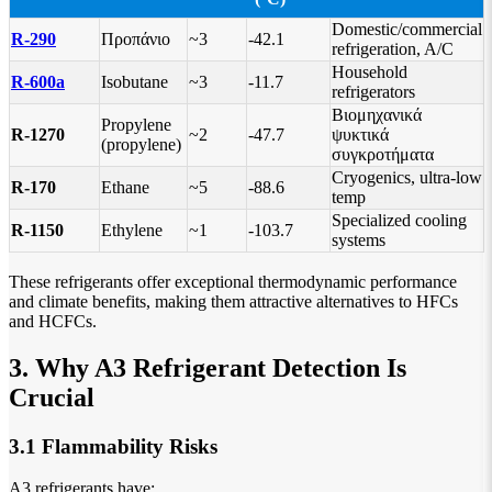
Domestic/commercial
R-290
Προπάνιο
~3
-42.1
refrigeration, A/C
Household
R-600a
Isobutane
~3
-11.7
refrigerators
Βιομηχανικά
Propylene
R-1270
~2
-47.7
ψυκτικά
(propylene)
συγκροτήματα
Cryogenics, ultra-low
R-170
Ethane
~5
-88.6
temp
Specialized cooling
R-1150
Ethylene
~1
-103.7
systems
These refrigerants offer exceptional thermodynamic performance
and climate benefits, making them attractive alternatives to HFCs
and HCFCs.
3. Why A3 Refrigerant Detection Is
Crucial
3.1 Flammability Risks
A3 refrigerants have: