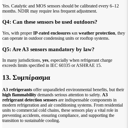
Yes. Catalytic and MOS sensors should be calibrated every 6–12
months. NDIR may require less frequent adjustment.
Q4: Can these sensors be used outdoors?
Yes, with proper
IP-rated enclosures
και
weather protection
, they
can operate in outdoor condensing units or rooftop systems.
Q5: Are A3 sensors mandatory by law?
In many jurisdictions,
yes
, especially when refrigerant charge
exceeds limits specified in IEC 60335 or ASHRAE 15.
13. Συμπέρασμα
A3 refrigerants
offer unparalleled environmental benefits, but their
high flammability
demands serious attention to safety.
A3
refrigerant detection sensors
are indispensable components in
modern refrigeration and air conditioning systems. From residential
units to commercial cold chains, these sensors play a vital role in
preventing accidents, ensuring compliance, and supporting the
transition to sustainable cooling.