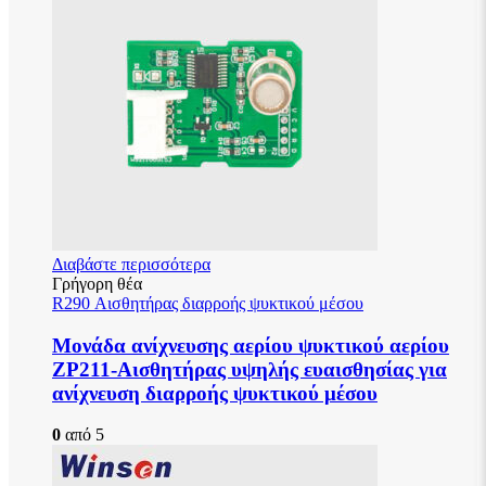
Διαβάστε περισσότερα
Γρήγορη θέα
R290 Αισθητήρας διαρροής ψυκτικού μέσου
Μονάδα ανίχνευσης αερίου ψυκτικού αερίου
ZP211-Αισθητήρας υψηλής ευαισθησίας για
ανίχνευση διαρροής ψυκτικού μέσου
0
από 5