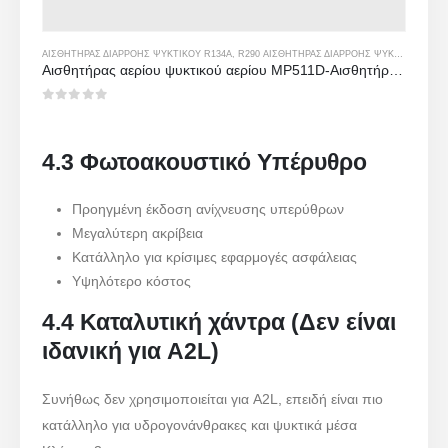
ΑΙΣΘΗΤΉΡΑΣ ΔΙΑΡΡΟΉΣ ΨΥΚΤΙΚΟΎ R134A
,
R290 ΑΙΣΘΗΤΉΡΑΣ ΔΙΑΡΡΟΉΣ ΨΥΚΤΙΚΟΎ ΜΈΣΟΥ
Αισθητήρας αερίου ψυκτικού αερίου MP511D-Αισθητήρας με βάση το ημιαγωγό για ανίχνευση διαρροής ψυκτικού μέσου
0
από 5
4.3 Φωτοακουστικό Υπέρυθρο
Προηγμένη έκδοση ανίχνευσης υπερύθρων
Μεγαλύτερη ακρίβεια
Κατάλληλο για κρίσιμες εφαρμογές ασφάλειας
Υψηλότερο κόστος
4.4 Καταλυτική χάντρα (Δεν είναι
ιδανική για A2L)
Συνήθως δεν χρησιμοποιείται για A2L, επειδή είναι πιο
κατάλληλο για υδρογονάνθρακες και ψυκτικά μέσα