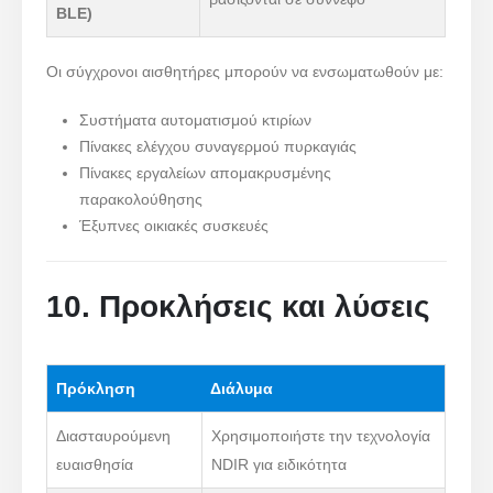
BLE)
μέσου για ψυκτική αποθήκευση
Βιομηχανική παρακολούθηση αερίου
Οι σύγχρονοι αισθητήρες μπορούν να ενσωματωθούν με:
ψύξης
Συστήματα αυτοματισμού κτιρίων
Προβάλετε περισσότερα
Πίνακες ελέγχου συναγερμού πυρκαγιάς
Ακολουθήστε μας
Πίνακες εργαλείων απομακρυσμένης
παρακολούθησης
Έξυπνες οικιακές συσκευές
10. Προκλήσεις και λύσεις
Πρόκληση
Διάλυμα
Winsen. © 2026. Με την επιφύλαξη παντός δικαιώματος
Πολιτική Απορρήτου
Διασταυρούμενη
Χρησιμοποιήστε την τεχνολογία
ευαισθησία
NDIR για ειδικότητα