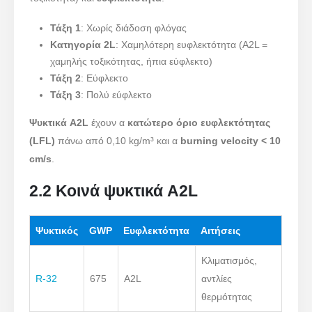
Τάξη 1
: Χωρίς διάδοση φλόγας
Κατηγορία 2L
: Χαμηλότερη ευφλεκτότητα (A2L =
χαμηλής τοξικότητας, ήπια εύφλεκτο)
Τάξη 2
: Εύφλεκτο
Τάξη 3
: Πολύ εύφλεκτο
Ψυκτικά A2L
έχουν α
κατώτερο όριο ευφλεκτότητας
(LFL)
πάνω από 0,10 kg/m³ και α
burning velocity < 10
cm/s
.
2.2 Κοινά ψυκτικά A2L
Ψυκτικός
GWP
Ευφλεκτότητα
Αιτήσεις
Κλιματισμός,
R-32
675
A2L
αντλίες
θερμότητας