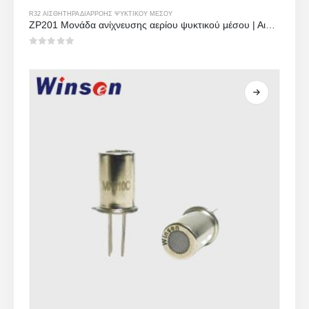
R32 ΑΙΣΘΗΤΉΡΑ ΔΙΑΡΡΟΉΣ ΨΥΚΤΙΚΟΎ ΜΈΣΟΥ
ZP201 Μονάδα ανίχνευσης αερίου ψυκτικού μέσου | Αισθητήρας διαρροής υψηλής ευαισθησίας R32
0
από 5