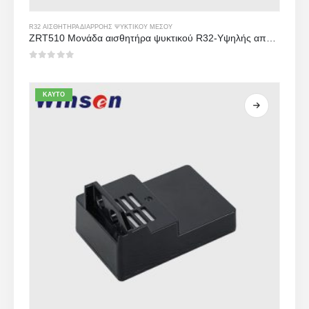
R32 ΑΙΣΘΗΤΉΡΑ ΔΙΑΡΡΟΉΣ ΨΥΚΤΙΚΟΎ ΜΈΣΟΥ
ZRT510 Μονάδα αισθητήρα ψυκτικού R32-Υψηλής απόδοσης αισθητήρα ψυκτικού NDIR
0
από 5
ΚΑΥΤΌ