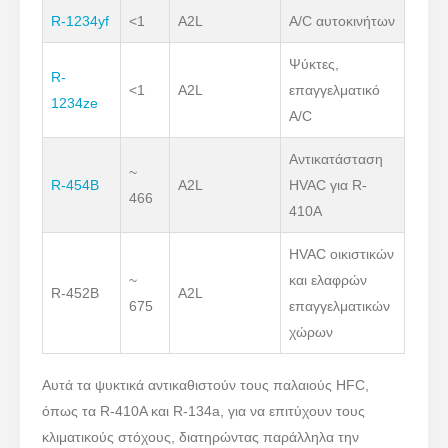
R-1234yf
<1
A2L
A/C αυτοκινήτων
Ψύκτες,
R-
<1
A2L
επαγγελματικό
1234ze
A/C
Αντικατάσταση
~
R-454B
A2L
HVAC για R-
466
410A
HVAC οικιστικών
~
και ελαφρών
R-452B
A2L
675
επαγγελματικών
χώρων
Αυτά τα ψυκτικά αντικαθιστούν τους παλαιούς HFC,
όπως τα R-410A και R-134a, για να επιτύχουν τους
κλιματικούς στόχους, διατηρώντας παράλληλα την