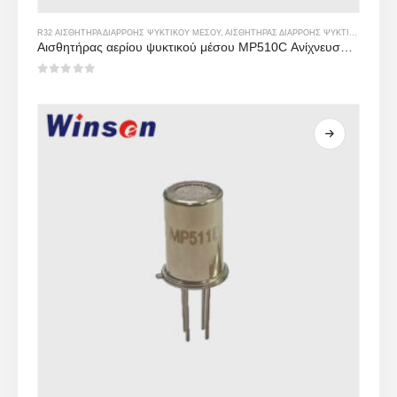
R32 ΑΙΣΘΗΤΉΡΑ ΔΙΑΡΡΟΉΣ ΨΥΚΤΙΚΟΎ ΜΈΣΟΥ
,
ΑΙΣΘΗΤΉΡΑΣ ΔΙΑΡΡΟΉΣ ΨΥΚΤΙΚΟΎ R134A
Αισθητήρας αερίου ψυκτικού μέσου MP510C Ανίχνευση διαρροής υψηλής ευαισθησίας Freon για R32, R134A, R410A, R290
0
από 5