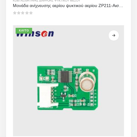
R290 ΑΙΣΘΗΤΉΡΑΣ ΔΙΑΡΡΟΉΣ ΨΥΚΤΙΚΟΎ ΜΈΣΟΥ
Μονάδα ανίχνευσης αερίου ψυκτικού αερίου ZP211-Αισθητήρας υψηλής ευαισθησίας για ανίχνευση διαρροής ψυκτικού μέσου
0
από 5
ΚΑΥΤΌ