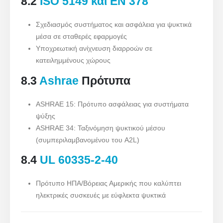
8.2
ISO 5149 και EN 378
Σχεδιασμός συστήματος και ασφάλεια για ψυκτικά
μέσα σε σταθερές εφαρμογές
Υποχρεωτική ανίχνευση διαρροών σε
Επικοινωνήστε μαζί μας
κατειλημμένους χώρους
Διεύθυνση
: No.299 Jinsuo Road, Εθνική Ζώνη υψηλής τεχνολογίας,
8.3
Ashrae
Πρότυπα
Zhengzhou
Το τηλεφώνημα
:
0086-371-67169097
ASHRAE 15: Πρότυπο ασφάλειας για συστήματα
E-mail
:
cece@winsensor.com
ψύξης
ASHRAE 34: Ταξινόμηση ψυκτικού μέσου
Whatsapp
: +
8618595618735
(συμπεριλαμβανομένου του A2L)
Βυθός
: 18569903598
8.4
UL 60335-2-40
Πρότυπο ΗΠΑ/Βόρειας Αμερικής που καλύπτει
ηλεκτρικές συσκευές με εύφλεκτα ψυκτικά