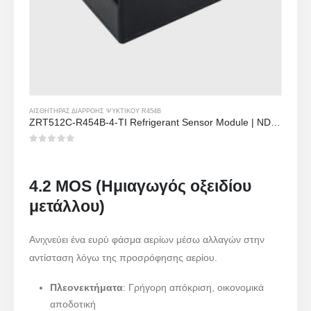
ΑΙΣΘΗΤΉΡΑΣ ΔΙΑΡΡΟΉΣ ΨΥΚΤΙΚΟΎ R454B
ZRT512C-R454B-4-TI Refrigerant Sensor Module | NDIR Technology for HVAC & Industrial Safety Monitoring
0
από 5
4.2 MOS (Ημιαγωγός οξειδίου
μετάλλου)
Ανιχνεύει ένα ευρύ φάσμα αερίων μέσω αλλαγών στην
αντίσταση λόγω της προσρόφησης αερίου.
Πλεονεκτήματα
: Γρήγορη απόκριση, οικονομικά
αποδοτική