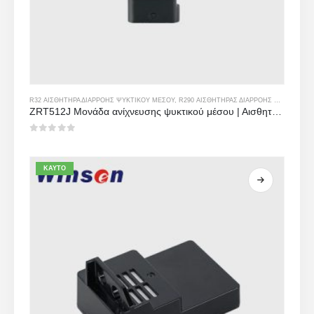
R32 ΑΙΣΘΗΤΉΡΑ ΔΙΑΡΡΟΉΣ ΨΥΚΤΙΚΟΎ ΜΈΣΟΥ
,
R290 ΑΙΣΘΗΤΉΡΑΣ ΔΙΑΡΡΟΉΣ ΨΥΚΤΙΚΟΎ ΜΈΣΟΥ
ZRT512J Μονάδα ανίχνευσης ψυκτικού μέσου | Αισθητήρας αερίου NDIR για R32, R454B, R290 | Επικοινωνία RS485
0
από 5
ΚΑΥΤΌ