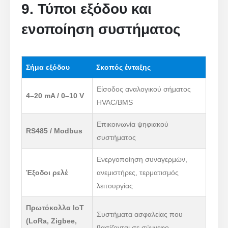
9. Τύποι εξόδου και
Βυθός
Whatsapp
Καυτά προϊόντα
ενοποίηση συστήματος
Αισθητήρας R290
Αισθητήρας R454B
Σήμα εξόδου
Σκοπός ένταξης
Αισθητήρας R32
Είσοδος αναλογικού σήματος
Αισθητήρας R410
4–20 mA / 0–10 V
HVAC/BMS
Αισθητήρας R454B
Η λύση μας
Επικοινωνία ψηφιακού
RS485 / Modbus
συστήματος
Ανίχνευση διαρροής ψυκτικού μέσου
για συστήματα HVAC
Ενεργοποίηση συναγερμών,
Παρακολούθηση ψυκτικού ψυχρού
Έξοδοι ρελέ
ανεμιστήρες, τερματισμός
αλυσίδας
λειτουργίας
Παρακολούθηση συστήματος ψύξης
Πρωτόκολλα IoT
του κέντρου δεδομένων
Συστήματα ασφαλείας που
(LoRa, Zigbee,
Παρακολούθηση ασφαλείας ψυκτικού
βασίζονται σε σύννεφο