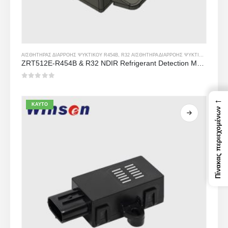
ΑΙΣΘΗΤΉΡΑΣ ΔΙΑΡΡΟΉΣ ΨΥΚΤΙΚΟΎ R454B
,
R32 ΑΙΣΘΗΤΉΡΑ ΔΙΑΡΡΟΉΣ ΨΥΚΤΙΚΟΎ ΜΈΣΟΥ
ZRT512E-R454B & R32 NDIR Refrigerant Detection Module, RS485 HVAC Sensor, UL/IEC Certified
0
από 5
←
ΚΑΥΤΌ
Πίνακας περιεχομένων