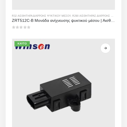
R32 ΑΙΣΘΗΤΉΡΑ ΔΙΑΡΡΟΉΣ ΨΥΚΤΙΚΟΎ ΜΈΣΟΥ
,
R290 ΑΙΣΘΗΤΉΡΑΣ ΔΙΑΡΡΟΉΣ ΨΥΚΤΙΚΟΎ ΜΈΣΟΥ
ZRT512C-B Μονάδα ανίχνευσης ψυκτικού μέσου | Αισθητήρας αερίου NDIR χαμηλής τάσης για R32, R454B, R290
0
από 5
ΚΑΥΤΌ