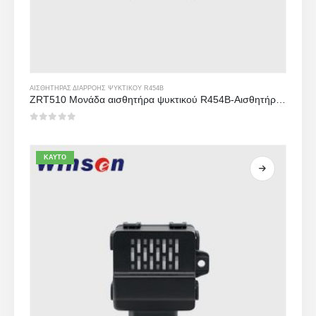
ΑΙΣΘΗΤΉΡΑΣ ΔΙΑΡΡΟΉΣ ΨΥΚΤΙΚΟΎ R454B
ZRT510 Μονάδα αισθητήρα ψυκτικού R454B-Αισθητήρας ψυκτικού μέσου υψηλής απόδοσης NDIR
0
από 5
ΚΑΥΤΌ