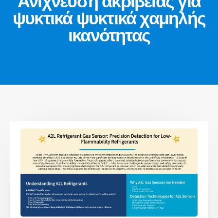
Ανίχνευση ακριβείας για
ψυκτικά ψυκτικά χαμηλής
ικανότητας