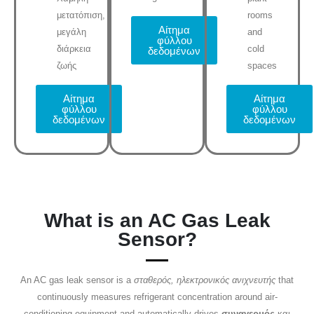
μετατόπιση,
rooms
Αίτημα
μεγάλη
and
φύλλου
διάρκεια
cold
δεδομένων
ζωής
spaces
Αίτημα
Αίτημα
φύλλου
φύλλου
δεδομένων
δεδομένων
What is an AC Gas Leak
Sensor?
An AC gas leak sensor is a
σταθερός, ηλεκτρονικός ανιχνευτής
that
continuously measures refrigerant concentration around air-
conditioning equipment and automatically drives
συναγερμός
και