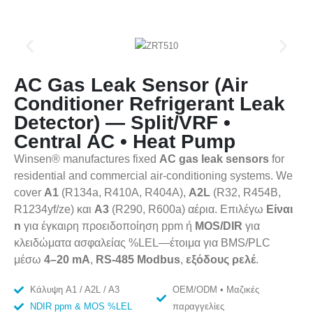
AC Gas Leak Sensor (Air
Conditioner Refrigerant Leak
Detector) — Split/VRF •
Central AC • Heat Pump
Winsen® manufactures fixed
AC gas leak sensors
for
residential and commercial air-conditioning systems. We
cover
Α1
(R134a, R410A, R404A),
A2L
(R32, R454B,
R1234yf/ze) και
Α3
(R290, R600a) αέρια. Επιλέγω
Είναι
n
για έγκαιρη προειδοποίηση ppm ή
MOS/DIR
για
κλειδώματα ασφαλείας %LEL—έτοιμα για BMS/PLC
μέσω
4–20 mA
,
RS-485 Modbus
,
εξόδους ρελέ
.
Κάλυψη A1 / A2L / A3
OEM/ODM • Μαζικές
NDIR ppm & MOS %LEL
παραγγελίες