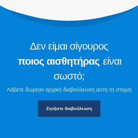
Παρακολούθηση ασφαλείας ψυκτικού
μέσου για ψυκτική αποθήκευση
Βιομηχανική παρακολούθηση αερίου
ψύξης
Προβάλετε περισσότερα
Ακολουθήστε μας
Δεν είμαι σίγουρος
ποιος αισθητήρας
είναι
σωστό;
Λάβετε δωρεάν αρχική διαβούλευση αυτή τη στιγμή
Ζητήστε διαβούλευση
Winsen. © 2026. Με την επιφύλαξη παντός δικαιώματος
Πολιτική Απορρήτου