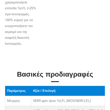
χρησιμοποιήστε
επίπεδα %LFL (≈25%
προ-συναγερμός,
≈50% κύρια) για να
ενεργοποιήσετε τον
αερισμό και την
ασφαλή διακοπή
λειτουργίας.
Βασικές προδιαγραφές
Παράμετρος
Αξία / Επιλογή
Μέτρηση
NDIR ppm ή/και %LFL (MOS/NDIR-LEL)