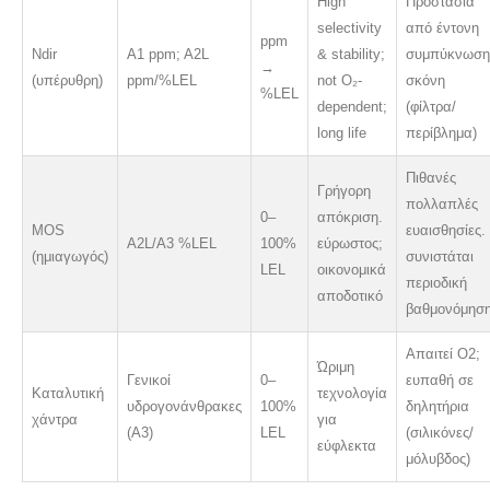
High
Προστασία
selectivity
από έντονη
ppm
Ndir
A1 ppm; A2L
& stability;
συμπύκνωση
→
(υπέρυθρη)
ppm/%LEL
not O₂-
σκόνη
%LEL
dependent;
(φίλτρα/
long life
περίβλημα)
Πιθανές
Γρήγορη
πολλαπλές
0–
απόκριση.
MOS
ευαισθησίες.
A2L/A3 %LEL
100%
εύρωστος;
(ημιαγωγός)
συνιστάται
LEL
οικονομικά
περιοδική
αποδοτικό
βαθμονόμησ
Απαιτεί O2;
Ώριμη
Γενικοί
0–
ευπαθή σε
Καταλυτική
τεχνολογία
υδρογονάνθρακες
100%
δηλητήρια
χάντρα
για
(A3)
LEL
(σιλικόνες/
εύφλεκτα
μόλυβδος)