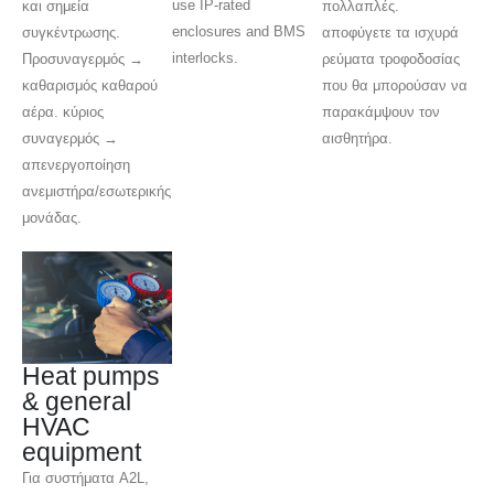
use IP-rated
και σημεία
πολλαπλές.
enclosures and BMS
συγκέντρωσης.
αποφύγετε τα ισχυρά
interlocks.
Προσυναγερμός →
ρεύματα τροφοδοσίας
καθαρισμός καθαρού
που θα μπορούσαν να
αέρα. κύριος
παρακάμψουν τον
συναγερμός →
αισθητήρα.
απενεργοποίηση
ανεμιστήρα/εσωτερικής
μονάδας.
Heat pumps
& general
HVAC
equipment
Για συστήματα A2L,