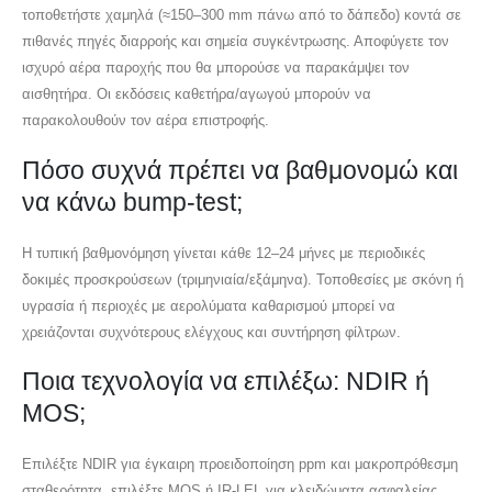
τοποθετήστε χαμηλά (≈150–300 mm πάνω από το δάπεδο) κοντά σε
πιθανές πηγές διαρροής και σημεία συγκέντρωσης. Αποφύγετε τον
ισχυρό αέρα παροχής που θα μπορούσε να παρακάμψει τον
αισθητήρα. Οι εκδόσεις καθετήρα/αγωγού μπορούν να
παρακολουθούν τον αέρα επιστροφής.
Πόσο συχνά πρέπει να βαθμονομώ και
να κάνω bump-test;
Η τυπική βαθμονόμηση γίνεται κάθε 12–24 μήνες με περιοδικές
δοκιμές προσκρούσεων (τριμηνιαία/εξάμηνα). Τοποθεσίες με σκόνη ή
υγρασία ή περιοχές με αερολύματα καθαρισμού μπορεί να
χρειάζονται συχνότερους ελέγχους και συντήρηση φίλτρων.
Ποια τεχνολογία να επιλέξω: NDIR ή
MOS;
Επιλέξτε NDIR για έγκαιρη προειδοποίηση ppm και μακροπρόθεσμη
σταθερότητα. επιλέξτε MOS ή IR-LEL για κλειδώματα ασφαλείας