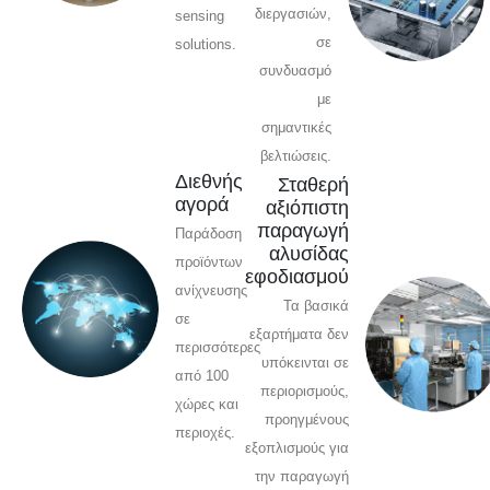
διεργασιών,
sensing
σε
solutions.
συνδυασμό
με
σημαντικές
βελτιώσεις.
Διεθνής
Σταθερή
αγορά
αξιόπιστη
παραγωγή
Παράδοση
αλυσίδας
προϊόντων
εφοδιασμού
ανίχνευσης
Τα βασικά
σε
εξαρτήματα δεν
περισσότερες
υπόκεινται σε
από 100
περιορισμούς,
χώρες και
προηγμένους
περιοχές.
εξοπλισμούς για
την παραγωγή