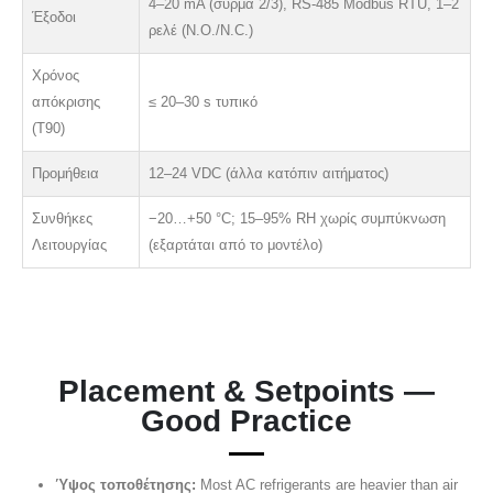
4–20 mA (σύρμα 2/3), RS-485 Modbus RTU, 1–2
Έξοδοι
ρελέ (N.O./N.C.)
Χρόνος
απόκρισης
≤ 20–30 s τυπικό
(T90)
Προμήθεια
12–24 VDC (άλλα κατόπιν αιτήματος)
Συνθήκες
−20…+50 °C; 15–95% RH χωρίς συμπύκνωση
Λειτουργίας
(εξαρτάται από το μοντέλο)
Placement & Setpoints —
Good Practice
Ύψος τοποθέτησης:
Most AC refrigerants are heavier than air