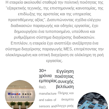
Η εταιρεία ακολουθεί σταθερά την πολιτική ποιότητας της
"εξαιρετικής τεχνικής, της επιστημονικής καινοτομίας, της
επιδίωξης της αριστείας και της υπηρεσίας
προστιθέμενης αξίας". Διατυπώνοντας σχέδια ελέγχου
διαδικασιών παραγωγής και οδηγίες εργασίας, έχει
δημιουργήσει ένα τυποποιημένο, υπεύθυνο και
ρυθμιζόμενο σύστημα διαχείρισης διαδικασιών.
Επιπλέον, η εταιρεία έχει αναπτύξει ανεξάρτητα ένα
σύστημα διαχείρισης παραγωγής MES, επιτρέποντας την
ολοκληρωμένη και οπτική διαχείριση σε ολόκληρη τη ροή
εργασίας.
30+
Εγγύηση
χρόνια
ποιότητας
εμπειρίας
συνεχής
βελτίωση
R&D,
Πλήρης και
manufacture
άκαμπτο
and sales of
έλεγχο ροής
sensors and