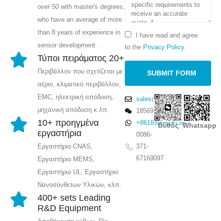
over 50 with master's degrees,
who have an average of more
than 8 years of experience in
I have read and agree
sensor development.
to the
Privacy Policy
.
Τύποι πειράματος 20+
Περιβάλλον που σχετίζεται με
αέριο, κλιματικό περιβάλλον,
EMC, ηλεκτρική απόδοση,
sales@winsensor.com
μηχανική απόδοση κ.λπ.
18569903598
10+ προηγμένα
+8618595618735
Βυθός
Whatsapp
εργαστήρια
0086-
371-
Εργαστήριο CNAS,
67169097
Εργαστήριο MEMS,
Εργαστήριο UL, Εργαστήριο
Νανοσύνθετων Υλικών, κλπ.
400+ sets Leading
R&D Equipment