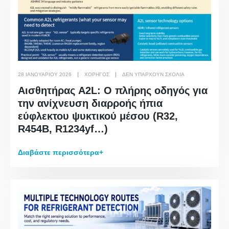
Επικοινωνήστε μαζί μας
Διεύθυνση
: No.299 Jinsuo Road, Εθνική Ζώνη υψηλής τεχνολογίας,
28 ΙΑΝΟΥΑΡΊΟΥ 2026
ΧΟΡΗΓΌΣ
ΔΕΝ ΥΠΆΡΧΟΥΝ ΣΧΌΛΙΑ
Zhengzhou
Αισθητήρας A2L: Ο πλήρης οδηγός για
την ανίχνευση διαρροής ήπια
Το τηλεφώνημα
:
0086-371-67169097
εύφλεκτου ψυκτικού μέσου (R32,
E-mail
:
cece@winsensor.com
R454B, R1234yf…)
Whatsapp
: +
8618595618735
Διαβάστε περισσότερα+
Βυθός
: 18569903598