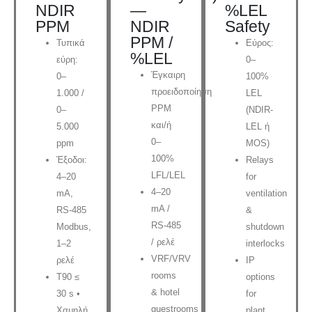
NDIR
—
%LEL
PPM
NDIR
Safety
PPM /
Τυπικά
Εύρος:
%LEL
εύρη:
0–
Έγκαιρη
0–
100%
προειδοποίηση
1.000 /
LEL
PPM
0–
(NDIR-
και/ή
5.000
LEL ή
0–
ppm
MOS)
100%
Έξοδοι:
Relays
LFL/LEL
4–20
for
4–20
mA,
ventilation
mA /
RS-485
&
RS-485
Modbus,
shutdown
/ ρελέ
1–2
interlocks
VRF/VRV
ρελέ
IP
rooms
T90 ≤
options
& hotel
30 s •
for
guestrooms
Χαμηλή
plant