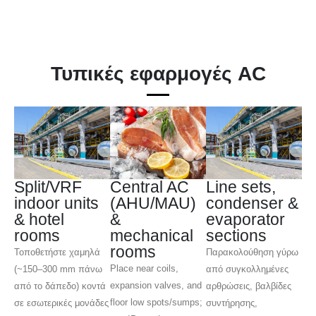
Τυπικές εφαρμογές AC
Split/VRF
Central AC
Line sets,
indoor units
(AHU/MAU)
condenser &
& hotel
&
evaporator
rooms
mechanical
sections
rooms
Τοποθετήστε χαμηλά
Παρακολούθηση γύρω
Place near coils,
(~150–300 mm πάνω
από συγκολλημένες
expansion valves, and
από το δάπεδο) κοντά
αρθρώσεις, βαλβίδες
floor low spots/sumps;
σε εσωτερικές μονάδες
συντήρησης,