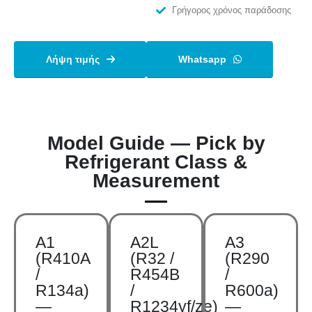
Γρήγορος χρόνος παράδοσης
Λήψη τιμής
Whatsapp
Model Guide — Pick by
Refrigerant Class &
Measurement
A1
A2L
A3
(R410A
(R32 /
(R290
/
R454B
/
R134a)
/
R600a)
—
R1234yf/ze)
—