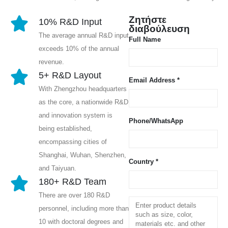
Ζητήστε
10% R&D Input
διαβούλευση
The average annual R&D input
Full Name
exceeds 10% of the annual
revenue.
5+ R&D Layout
Email Address *
With Zhengzhou headquarters
as the core, a nationwide R&D
and innovation system is
Phone/WhatsApp
being established,
encompassing cities of
Shanghai, Wuhan, Shenzhen,
Country *
and Taiyuan.
180+ R&D Team
There are over 180 R&D
personnel, including more than
10 with doctoral degrees and