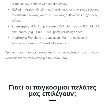
⇒ mount low; confirm with on-site airflow.
Κάλυψη:
Ακτίνα ~5–10 m ανά αισθητήρα σε ανοιχτούς χώρους.
προσθέστε μονάδες κοντά σε βαλβίδες/αρθρώσεις και χαμηλές
τσέπες.
Συναγερμός:
A2L/A3: pre-alarm ≈25% LFL; main ≈50% LFL. A1:
ppm bands (e.g., 1,000–5,000 ppm) per design spec.
Interlocks:
Pre-alarm → ventilation; Main → equipment
shutdown + beacons/horns/BMS events.
Οριστικοποιήστε τα όρια και τις ποσότητες σε σχέση με τους τοπικούς
κωδικούς και τις προδιαγραφές του έργου σας.
Γιατί οι παγκόσμιοι πελάτες
μας επιλέγουν;