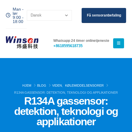
Man -
lør
Få sensoranbefaling
9:00 -
18:00
Whatsapp 24 timer onlinetjeneste
+8618595618735
HJEM
BLOG
VIDEN
,
KØLEMIDDELSENSORER
R134A GASSENSOR: DETEKTION, TEKNOLOGI OG APPLIKATIONER
R134A gassensor:
detektion, teknologi og
applikationer