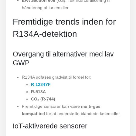
EPA Section 608
(US): Teknikercertificering til
håndtering af kølemidler
Fremtidige trends inden for
R134A-detektion
Overgang til alternativer med lav
GWP
R134A udfases gradvist til fordel for:
R-1234YF
R-513A
CO₂ (R-744)
Fremtidige sensorer kan være
multi-gas
kompatibel
for at understøtte blandede kølemidler.
IoT-aktiverede sensorer