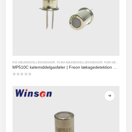
R32 KØLEMIDDELLÆKSSENSOR
,
R134A KØLEMIDDELLÆKSSENSOR
,
R290 KØLEMIDDELLÆKSSENSOR
MP510C kølemiddelgasføler | Freon lækagedetektion med høj følsomhed for R32, R134A, R410A, R290
0
ud af 5