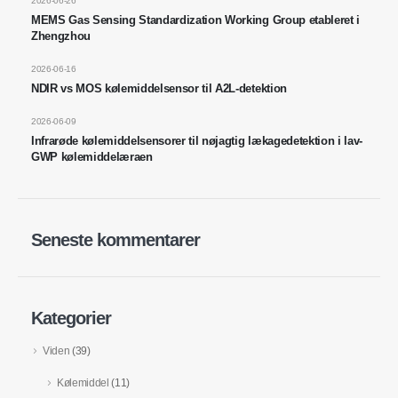
2026-06-26
WeChat
: 18569903598
MEMS Gas Sensing Standardization Working Group etableret i
Zhengzhou
2026-06-16
NDIR vs MOS kølemiddelsensor til A2L-detektion
2026-06-09
Infrarøde kølemiddelsensorer til nøjagtig lækagedetektion i lav-
GWP kølemiddelæraen
WeChat
Whatsapp
Varme produkter
R290 -sensor
Seneste kommentarer
R454B -sensor
R32 -sensor
R410 -sensor
Kategorier
R454B -sensor
Viden
(39)
Vores løsning
Kølemiddel
(11)
Detektion af kølemiddellækage til