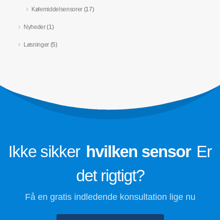
HVAC -systemer
Kølemiddelsensorer
(17)
Kølemiddelovervågning
Nyheder
(1)
Overvågning af
Løsninger
(5)
datacenterkølingssystem
Overvågning af kølemiddelforsikring
til kold opbevaring
Industriel kølgasovervågning
Se mere
Følg os
Ikke sikker
hvilken sensor
Er
det rigtigt?
Få en gratis indledende konsultation lige nu