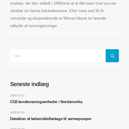
moduler, der blev indledt i 1990'erne af et lille team med succes
udviklet sin første halvledersensor. Efter mere end 30 år
voksende og ekspanderende er Winsen blevet en førende
udbyder af sensingløsninger
Kontakt os
Seneste indlæg
Adresse
: No.299 Jinsuo Road, National High-Tech Zone, Zhengzhou
2026-07-27
CO2-kondenseringsenheder i Nordamerika
Tlf
:
0086-371-67169097
2026-07-03
E -mail
:
cece@winsensor.com
Detektion af kølemiddellækage til varmepumper
Whatsapp
: +
8618595618735