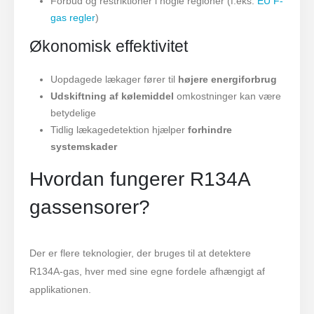
Forbud og restriktioner i nogle regioner (f.eks.
EU F-
gas regler
)
Økonomisk effektivitet
Uopdagede lækager fører til
højere energiforbrug
Udskiftning af kølemiddel
omkostninger kan være
betydelige
Tidlig lækagedetektion hjælper
forhindre
systemskader
Hvordan fungerer R134A
gassensorer?
Der er flere teknologier, der bruges til at detektere
R134A-gas, hver med sine egne fordele afhængigt af
applikationen.