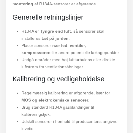
montering
af R134A-sensorer er afgørende.
Generelle retningslinjer
R134A er
Tyngre end luft
, så sensorer skal
installeres
tæt på jorden
.
Placer sensorer
nær led, ventiler,
kompressorer
eller andre potentielle lækagepunkter.
Undgå områder med høj luftturbulens eller direkte
luftstrøm fra ventilationsåbninger.
Kalibrering og vedligeholdelse
Regelmæssig kalibrering er afgørende, især for
MOS og elektrokemiske sensorer
.
Brug standard R134A gasblandinger til
kalibreringstjek.
Udskift sensorer i henhold til producentens angivne
levetid.