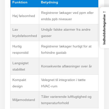
Funktion
Betydning
←
Registrerer lækager ved ppm eller
Høj følsomhed
Indholdsfortegnelse
endda ppb niveauer
Lav
Undgår falske alarmer fra andre
krydsfølsomhed
gasser
Hurtig
Registrerer lækager hurtigt for at
responstid
forhindre gastab
Langsigtet
Konsekvente aflæsninger over år
stabilitet
Kompakt
Velegnet til integration i tætte
design
HVAC-rum
Tåler varierende luftfugtighed og
Miljømodstand
temperaturforhold