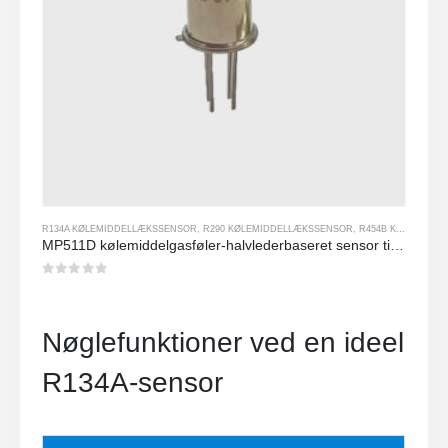
R134A KØLEMIDDELLÆKSSENSOR
,
R290 KØLEMIDDELLÆKSSENSOR
,
R454B KØLEMIDDELLÆKSSENSOR
MP511D kølemiddelgasføler-halvlederbaseret sensor til detektion af kølemiddellækage
0
ud af 5
Nøglefunktioner ved en ideel
R134A-sensor