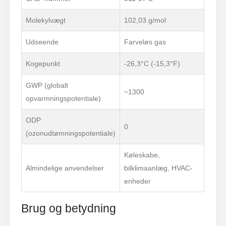
Molekylvægt
102,03 g/mol
Udseende
Farveløs gas
Kogepunkt
-26,3°C (-15,3°F)
GWP (globalt
~1300
opvarmningspotentiale)
ODP
0
(ozonudtømningspotentiale)
Køleskabe,
Almindelige anvendelser
bilklimaanlæg, HVAC-
enheder
Brug og betydning