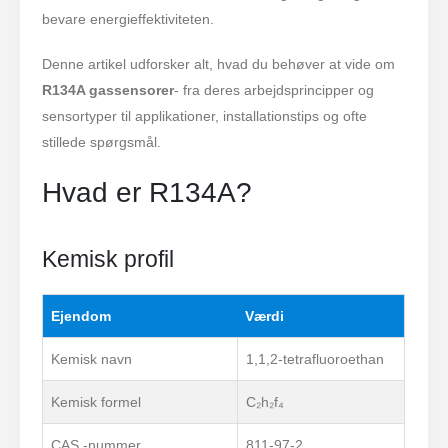
bevare energieffektiviteten.
Denne artikel udforsker alt, hvad du behøver at vide om
R134A gassensorer
- fra deres arbejdsprincipper og
sensortyper til applikationer, installationstips og ofte
stillede spørgsmål.
Hvad er R134A?
Kemisk profil
Ejendom
Værdi
Kemisk navn
1,1,2-tetrafluoroethan
Kemisk formel
C₂h₂f₄
CAS -nummer
811-97-2