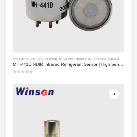
R32 KØLEMIDDELLÆKSSENSOR
,
R134A KØLEMIDDELLÆKSSENSOR
,
R410A KØLEMIDDELLÆKSSENSOR
MH-441D NDIR Infrared Refrigerant Sensor | High Sensitivity | HVAC & Industrial Safety | Long Lifespan
0
ud af 5