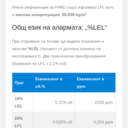
Някои референции за HVAC също изразяват LFL като
a
масова концентрация
:
00,038 kg/m³
.
Общ език на алармата: „%LEL“
При откриване на течове ще видите показания и
прагове
%LEL
(процент от долната граница на
експлозивност). Две практически преобразувания
(базирани на LFL = 2,1% vol):
Еквивалент в
Еквивалент в
Праг
об.%
ppm
10%
0.21% об
2100 ppm
LEL
25%
0.525% об
5,250 ppm
LFL