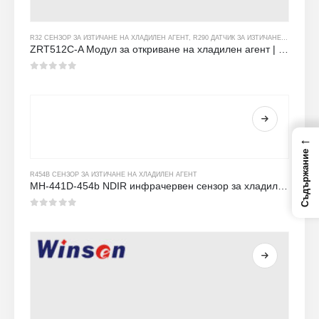
R32 СЕНЗОР ЗА ИЗТИЧАНЕ НА ХЛАДИЛЕН АГЕНТ
,
R290 ДАТЧИК ЗА ИЗТИЧАНЕ НА ХЛАДИЛЕН АГЕНТ
ZRT512C-A Модул за откриване на хладилен агент | NDIR газов сензор за R32, R454B, R290 | Широко захранване на напрежението
0
от 5
←
Съдържание
R454B СЕНЗОР ЗА ИЗТИЧАНЕ НА ХЛАДИЛЕН АГЕНТ
MH-441D-454b NDIR инфрачервен сензор за хладилен агент
0
от 5