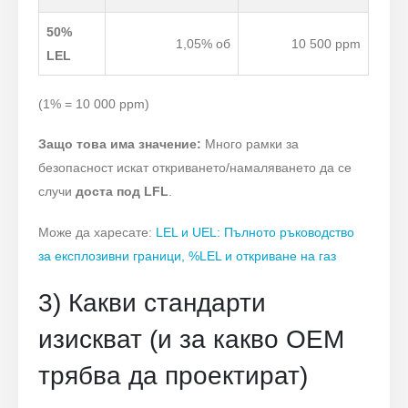
50%
1,05% об
10 500 ppm
LEL
(1% = 10 000 ppm)
Защо това има значение:
Много рамки за
безопасност искат откриването/намаляването да се
случи
доста под LFL
.
Може да харесате:
LEL и UEL: Пълното ръководство
за експлозивни граници, %LEL и откриване на газ
3) Какви стандарти
изискват (и за какво OEM
трябва да проектират)