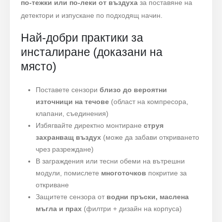
по-тежки или по-леки от въздуха
за поставяне на
детектори и изпускане по подходящ начин.
Най-добри практики за
инсталиране (доказани на
място)
Поставете сензори
близо до вероятни
източници на течове
(област на компресора,
клапани, съединения)
Избягвайте директно монтиране
струя
захранващ въздух
(може да забави откриването
чрез разреждане)
В заграждения или тесни обеми на вътрешни
модули, помислете
многоточков
покритие за
откриване
Защитете сензора от
водни пръски, маслена
мъгла и прах
(филтри + дизайн на корпуса)