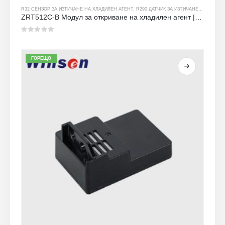
R32 СЕНЗОР ЗА ИЗТИЧАНЕ НА ХЛАДИЛЕН АГЕНТ
,
R290 ДАТЧИК ЗА ИЗТИЧАНЕ НА ХЛАДИЛЕН АГЕНТ
ZRT512C-B Модул за откриване на хладилен агент | Ниско напрежение NDIR газов сензор за R32, R454B, R290
0
от 5
ГОРЕЩО