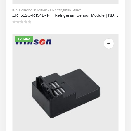
R454B СЕНЗОР ЗА ИЗТИЧАНЕ НА ХЛАДИЛЕН АГЕНТ
ZRT512C-R454B-4-TI Refrigerant Sensor Module | NDIR Technology for HVAC & Industrial Safety Monitoring
0
от 5
ГОРЕЩО