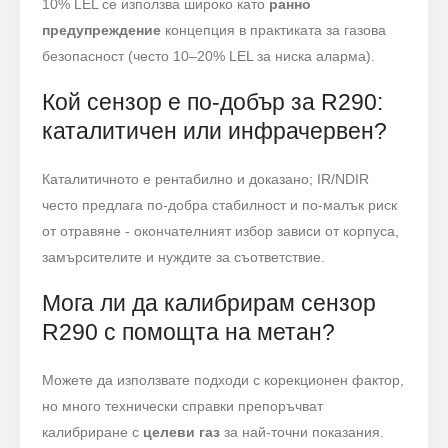
10% LEL се използва широко като
ранно
предупреждение
концепция в практиката за газова
безопасност (често 10–20% LEL за ниска аларма).
Кой сензор е по-добър за R290:
каталитичен или инфрачервен?
Каталитичното е рентабилно и доказано; IR/NDIR
често предлага по-добра стабилност и по-малък риск
от отравяне - окончателният избор зависи от корпуса,
замърсителите и нуждите за съответствие.
Мога ли да калибрирам сензор
R290 с помощта на метан?
Можете да използвате подходи с корекционен фактор,
но много технически справки препоръчват
калибриране с
целеви газ
за най-точни показания.