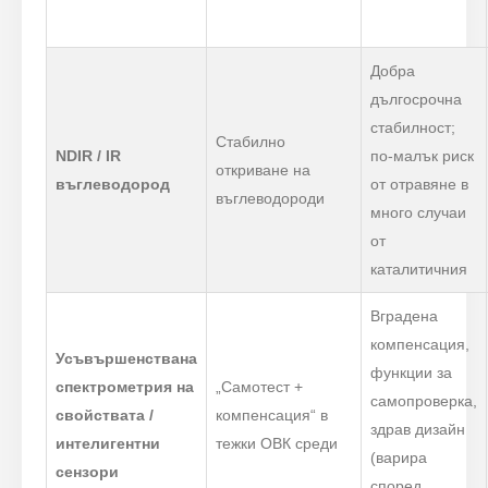
Добра
дългосрочна
стабилност;
Стабилно
NDIR / IR
по-малък риск
откриване на
въглеводород
от отравяне в
въглеводороди
много случаи
от
каталитичния
Вградена
компенсация,
Усъвършенствана
функции за
спектрометрия на
„Самотест +
самопроверка,
свойствата /
компенсация“ в
здрав дизайн
интелигентни
тежки ОВК среди
(варира
сензори
според