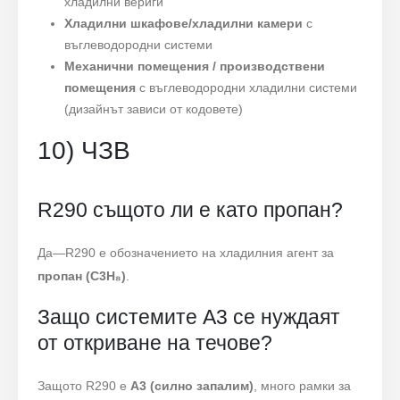
хладилни вериги
Хладилни шкафове/хладилни камери
с
въглеводородни системи
Механични помещения / производствени
помещения
с въглеводородни хладилни системи
(дизайнът зависи от кодовете)
10) ЧЗВ
R290 същото ли е като пропан?
Да—R290 е обозначението на хладилния агент за
пропан (C3H₈)
.
Защо системите A3 се нуждаят
от откриване на течове?
Защото R290 е
A3 (силно запалим)
, много рамки за