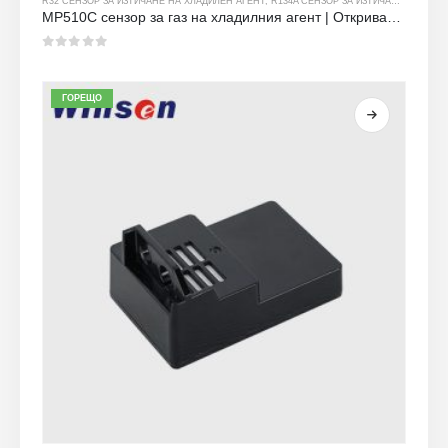
R32 СЕНЗОР ЗА ИЗТИЧАНЕ НА ХЛАДИЛЕН АГЕНТ
,
R134A СЕНЗОР ЗА ИЗТИЧАНЕ НА ХЛАДИЛЕН АГЕНТ
MP510C сензор за газ на хладилния агент | Откриване на течове с висока чувствителност за R32, R134A, R410A, R290
0
от 5
ГОРЕЩО