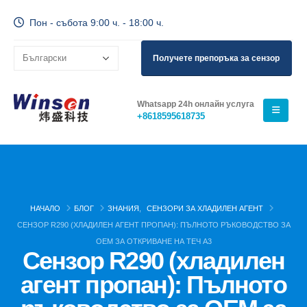
Пон - събота 9:00 ч. - 18:00 ч.
Получете препоръка за сензор
Whatsapp 24h онлайн услуга
+8618595618735
НАЧАЛО
БЛОГ
ЗНАНИЯ
,
СЕНЗОРИ ЗА ХЛАДИЛЕН АГЕНТ
СЕНЗОР R290 (ХЛАДИЛЕН АГЕНТ ПРОПАН): ПЪЛНОТО РЪКОВОДСТВО ЗА
OEM ЗА ОТКРИВАНЕ НА ТЕЧ A3
Сензор R290 (хладилен
агент пропан): Пълното