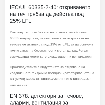
IEC/UL 60335-2-40: откриването
на теч трябва да действа под
25% LFL
Ръководството за безопасност около семейството
60335 подчертава, че
системата за откриване на
течове се активира под 25% от LFL
, за да осигурят
голям запас на безопасност и могат да задействат
смекчаващи мерки като циркулационни вентилатори.
Производителите в индустрията за откриване на
хладилен агент изрично позиционират откриването на
A3 (R290) около
UL 60335-2-40 / IEC/EN 60335-2-40
изисквания.
EN 378: детектори за течове,
аларми, вентилация за