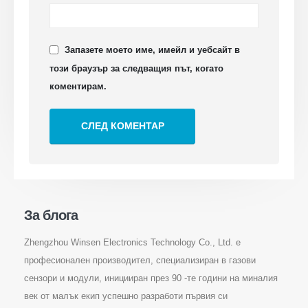
съхранение
Промишлен мониторинг на газ в
Запазете моето име, имейл и уебсайт в
хладилен газ
този браузър за следващия път, когато
Вижте повече
коментирам.
Следвайте ни
За блога
Zhengzhou Winsen Electronics Technology Co., Ltd. е
Уинсен. © 2026. Всички права запазени
професионален производител, специализиран в газови
Политика за поверителност
сензори и модули, иницииран през 90 -те години на миналия
век от малък екип успешно разработи първия си