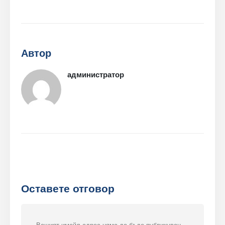
Свържете се с нас
Автор
Адрес
: No.299 Jinsuo Road, Национална високотехнологична зона,
Zhengzhou
администратор
Тел
:
0086-371-67169097
Имейл
:
cece@winsensor.com
WhatsApp
: +
8618595618735
WeChat
: 18569903598
Оставете отговор
WeChat
WhatsApp