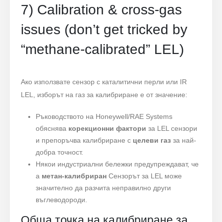
7) Calibration & cross-gas
issues (don’t get tricked by
“methane-calibrated” LEL)
Ако използвате сензор с каталитични перли или IR
LEL, изборът на газ за калибриране е от значение:
Ръководството на Honeywell/RAE Systems
обяснява
корекционни фактори
за LEL сензори
и препоръчва калибриране с
целеви газ
за най-
добра точност.
Някои индустриални бележки предупреждават, че
a
метан-калибриран
Сензорът за LEL може
значително да разчита неправилно други
въглеводороди.
Обща точка на калибриране за