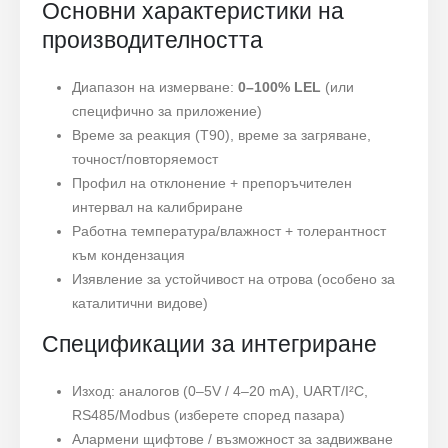
Основни характеристики на
производителността
Диапазон на измерване:
0–100% LEL
(или
специфично за приложение)
Време за реакция (T90), време за загряване,
точност/повторяемост
Профил на отклонение + препоръчителен
интервал на калибриране
Работна температура/влажност + толерантност
към кондензация
Изявление за устойчивост на отрова (особено за
каталитични видове)
Спецификации за интегриране
Изход: аналогов (0–5V / 4–20 mA), UART/I²C,
RS485/Modbus (изберете според пазара)
Алармени щифтове / възможност за задвижване