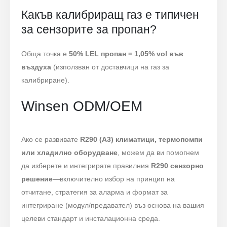
Какъв калибриращ газ е типичен
за сензорите за пропан?
Обща точка е
50% LEL пропан = 1,05% vol във
въздуха
(използван от доставчици на газ за
калибриране).
Winsen ODM/OEM
Ако се развивате
R290 (A3) климатици, термопомпи
или хладилно оборудване
, можем да ви помогнем
да изберете и интегрирате правилния
R290 сензорно
решение
—включително избор на принцип на
отчитане, стратегия за аларма и формат за
интегриране (модул/предавател) въз основа на вашия
целеви стандарт и инсталационна среда.