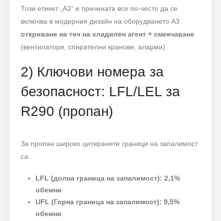
Този етикет „A3“ е причината все по-често да се
включва в модерния дизайн на оборудването A3
откриване на теч на хладилен агент + смекчаване
(вентилатори, спирателни кранове, аларми).
2) Ключови номера за
безопасност: LFL/LEL за
R290 (пропан)
За пропан широко цитираните граници на запалимост
са:
LFL (долна граница на запалимост): 2,1%
обемни
UFL (Горна граница на запалимост): 9,5%
обемни