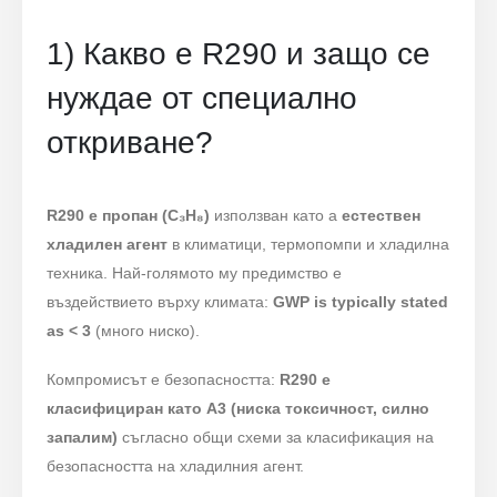
1) Какво е R290 и защо се
нуждае от специално
откриване?
R290 е пропан (C₃H₈)
използван като a
естествен
хладилен агент
в климатици, термопомпи и хладилна
техника. Най-голямото му предимство е
въздействието върху климата:
GWP is typically stated
as < 3
(много ниско).
Компромисът е безопасността:
R290 е
класифициран като A3 (ниска токсичност, силно
запалим)
съгласно общи схеми за класификация на
безопасността на хладилния агент.