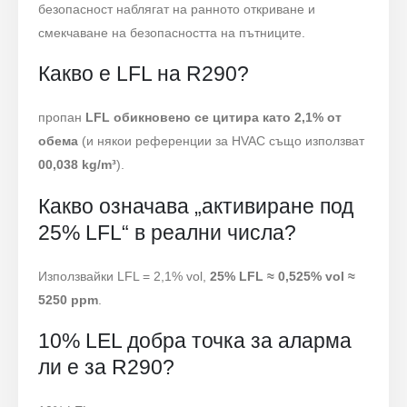
безопасност наблягат на ранното откриване и
смекчаване на безопасността на пътниците.
Какво е LFL на R290?
пропан
LFL обикновено се цитира като 2,1% от
обема
(и някои референции за HVAC също използват
00,038 kg/m³
).
Какво означава „активиране под
25% LFL“ в реални числа?
Използвайки LFL = 2,1% vol,
25% LFL ≈ 0,525% vol ≈
5250 ppm
.
10% LEL добра точка за аларма
ли е за R290?