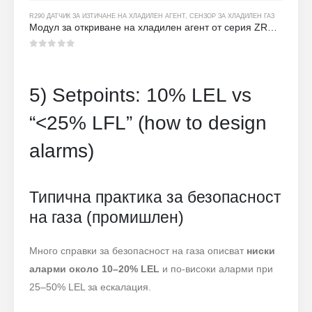
R290 ДАТЧИК ЗА ИЗТИЧАНЕ НА ХЛАДИЛЕН АГЕНТ
,
СЕНЗОР ЗА ХЛАДИЛЕН ГАЗ
Модул за откриване на хладилен агент от серия ZRT512
0
от 5
5) Setpoints: 10% LEL vs
“<25% LFL” (how to design
alarms)
Типична практика за безопасност
на газа (промишлен)
Много справки за безопасност на газа описват
ниски
аларми около 10–20% LEL
и по-високи аларми при
25–50% LEL за ескалация.