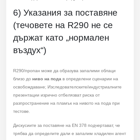
6) Указания за поставяне
(течовете на R290 не се
държат като „нормален
въздух“)
R290/пропан може да образува запалими облаци
близо до
ниво на пода
в определени сценарии на
освобождаване; Изследователските/индустриалните
презентации изрично отбелязват риска от
разпространение на пламък на нивото на пода при
тестове.
Дискусиите за поставяне на EN 378 подчертават, че
трябва да определите дали е запалим хладилен агент