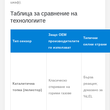
шкаф).
Таблица за сравнение на
технологиите
Защо OEM
Типични
Тип сензор
производителите
силни страни
го използват
Бърза
Класическо
Каталитична
реакция;
откриване на
топка (пелистор)
доказано за
горими газове
%LEL