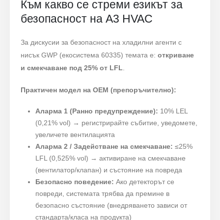
Към какво се стреми езикът за
безопасност на A3 HVAC
За дискусии за безопасност на хладилни агенти с
нисък GWP (екосистема 60335) темата е:
откриване
и смекчаване под 25% от LFL
.
Практичен модел на OEM (препоръчително):
Аларма 1 (Ранно предупреждение):
10% LEL
(0,21% vol) → регистрирайте събитие, уведомете,
увеличете вентилацията
Аларма 2 / Задействане на смекчаване:
≤25%
LFL (0,525% vol) → активиране на смекчаване
(вентилатор/клапан) и състояние на повреда
Безопасно поведение:
Ако детекторът се
повреди, системата трябва да премине в
безопасно състояние (внедряването зависи от
стандарта/класа на продукта)