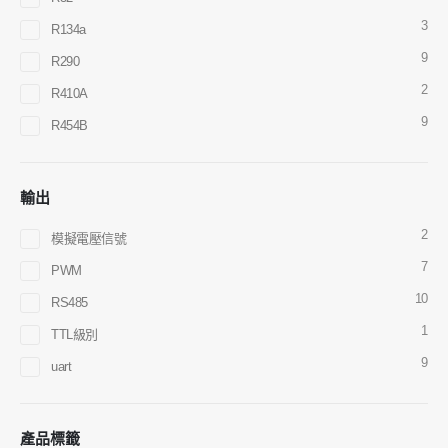
3
R134a
9
R290
2
R410A
9
R454B
微信
WhatsApp
熱產品
輸出
R290傳感器
2
模擬電壓信號
R454B傳感器
7
PWM
R32傳感器
10
RS485
R410傳感器
1
TTL級別
R454B傳感器
9
uart
我們的解決方案
HVAC系統的製冷劑洩漏檢測
產品標籤