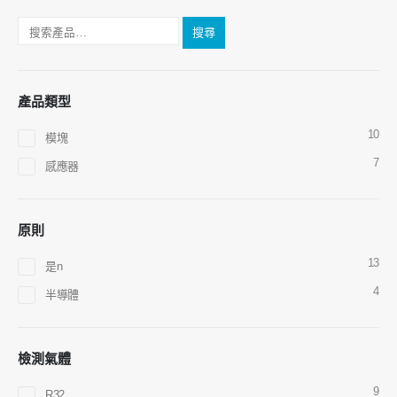
搜尋
產品類型
10
模塊
7
感應器
原則
聯繫我們
13
是n
地址
：鄭州國家高科技區Jinsuo Road No.299
4
半導體
電話
：
0086-371-67169097
電子郵件
：
cece@winsensor.com
檢測氣體
WhatsApp
： +
8618595618735
微信
：18569903598
9
R32