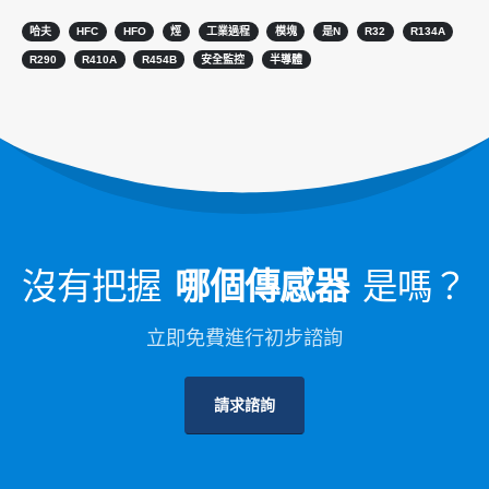
冷鏈製冷劑監測
哈夫
HFC
HFO
烴
工業過程
模塊
是N
R32
R134A
數據中心冷卻系統監視
R290
R410A
R454B
安全監控
半導體
製冷劑安全監控以進行冷藏
工業製冷氣體監測
查看更多
跟著我們
沒有把握
哪個傳感器
是嗎？
立即免費進行初步諮詢
請求諮詢
溫森. © 2026。保留所有權利
隱私權政策