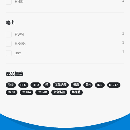
1
R290
R290傳感器
R454B傳感器
輸出
R32傳感器
1
PWM
R410傳感器
1
RS485
R454B傳感器
1
uart
我們的解決方案
HVAC系統的製冷劑洩漏檢測
產品標籤
冷鏈製冷劑監測
哈夫
HFC
HFO
烴
工業過程
模塊
是N
R32
R134A
數據中心冷卻系統監視
R290
R410A
R454B
安全監控
半導體
製冷劑安全監控以進行冷藏
工業製冷氣體監測
查看更多
跟著我們