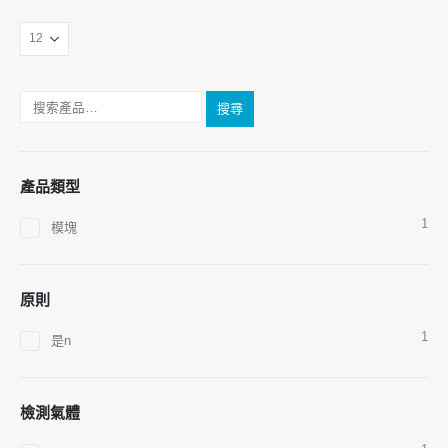
聯繫我們
搜尋
地址
：鄭州國家高科技區Jinsuo Road No.299
電話
：
0086-371-67169097
產品類型
電子郵件
：
cece@winsensor.com
WhatsApp
： +
8618595618735
1
模塊
微信
：18569903598
原則
1
是n
檢測氣體
微信
WhatsApp
熱產品