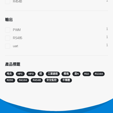
1
R454B
R290傳感器
R454B傳感器
輸出
R32傳感器
1
PWM
R410傳感器
1
RS485
R454B傳感器
1
uart
我們的解決方案
HVAC系統的製冷劑洩漏檢測
產品標籤
冷鏈製冷劑監測
哈夫
HFC
HFO
烴
工業過程
模塊
是N
R32
R134A
數據中心冷卻系統監視
R290
R410A
R454B
安全監控
半導體
製冷劑安全監控以進行冷藏
工業製冷氣體監測
查看更多
跟著我們