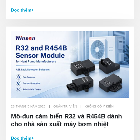
Đọc thêm+
26 THÁNG 5 NĂM 2026
QUẢN TRỊ VIÊN
KHÔNG CÓ Ý KIẾN
Mô-đun cảm biến R32 và R454B dành
cho nhà sản xuất máy bơm nhiệt
Đọc thêm+