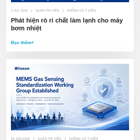
3 JUL 2026
QUẢN TRỊ VIÊN
KHÔNG CÓ Ý KIẾN
Phát hiện rò rỉ chất làm lạnh cho máy
bơm nhiệt
Đọc thêm+
26 JUN 2026
QUẢN TRỊ VIÊN
KHÔNG CÓ Ý KIẾN