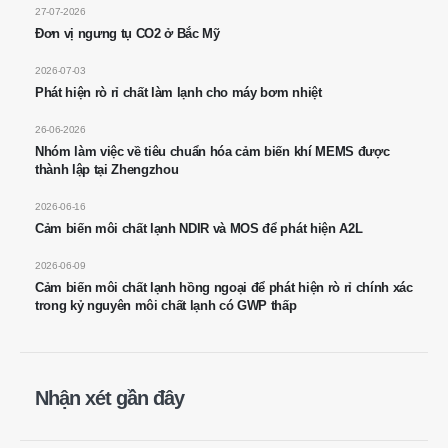
Địa chỉ
: No.299 Đường Jinsuo, Khu công nghệ cao quốc gia, Zhengzhou
27-07-2026
Đơn vị ngưng tụ CO2 ở Bắc Mỹ
Tel
:
0086-371-67169097
2026-07-03
E-mail
:
cece@winsensor.com
Phát hiện rò rỉ chất làm lạnh cho máy bơm nhiệt
WhatsApp
: +
8618595618735
26-06-2026
WeChat
: 18569903598
Nhóm làm việc về tiêu chuẩn hóa cảm biến khí MEMS được
thành lập tại Zhengzhou
2026-06-16
Cảm biến môi chất lạnh NDIR và MOS để phát hiện A2L
2026-06-09
Cảm biến môi chất lạnh hồng ngoại để phát hiện rò rỉ chính xác
trong kỷ nguyên môi chất lạnh có GWP thấp
WeChat
WhatsApp
Sản phẩm nóng
Cảm biến R290
Nhận xét gần đây
Cảm biến R454B
Cảm biến R32