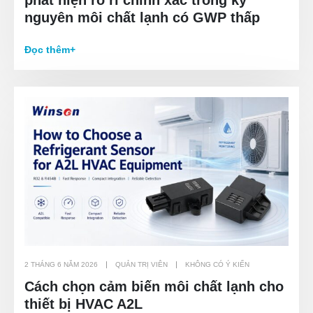
phát hiện rò rỉ chính xác trong kỷ
nguyên môi chất lạnh có GWP thấp
Đọc thêm+
2 THÁNG 6 NĂM 2026
QUẢN TRỊ VIÊN
KHÔNG CÓ Ý KIẾN
Cách chọn cảm biến môi chất lạnh cho
thiết bị HVAC A2L