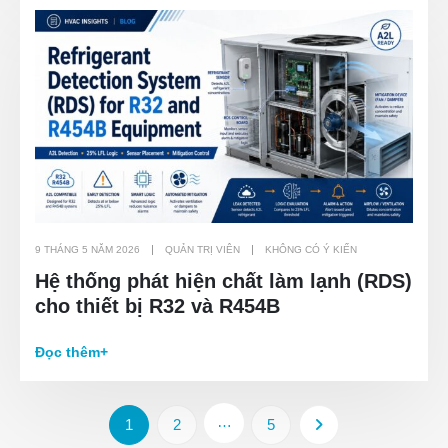
9 THÁNG 5 NĂM 2026
QUẢN TRỊ VIÊN
KHÔNG CÓ Ý KIẾN
Hệ thống phát hiện chất làm lạnh (RDS)
cho thiết bị R32 và R454B
Đọc thêm+
…
1
2
5