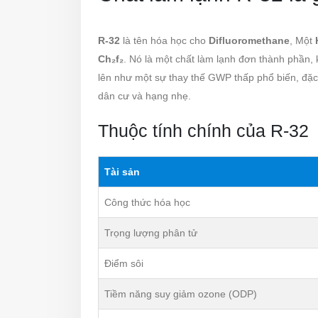
R-32
là tên hóa học cho
Difluoromethane
, Một
Ch₂f₂
. Nó là một chất làm lạnh đơn thành phần,
lên như một sự thay thế GWP thấp phổ biến, đặc 
dân cư và hạng nhẹ.
Thuộc tính chính của R-32
Tài sản
Công thức hóa học
Trọng lượng phân tử
Điểm sôi
Tiềm năng suy giảm ozone (ODP)