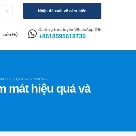
Nhận đề xuất về cảm biến
Dịch vụ trực tuyến WhatsApp 24h
Liên Hệ
+8618595618735
M MÁT HIỆU QUẢ VÀ BỀN VỮNG
àm mát hiệu quả và