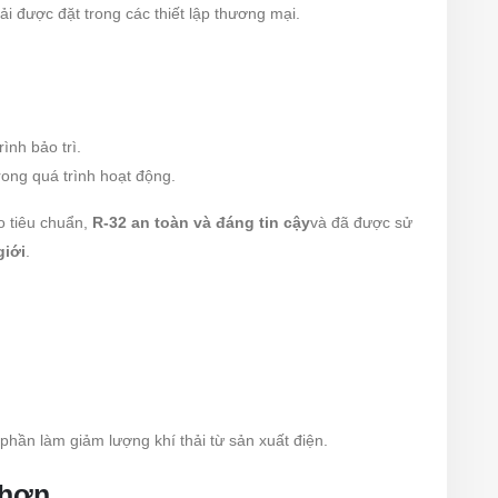
i được đặt trong các thiết lập thương mại.
ình bảo trì.
rong quá trình hoạt động.
o tiêu chuẩn,
R-32 an toàn và đáng tin cậy
và đã được sử
giới
.
 phần làm giảm lượng khí thải từ sản xuất điện.
 hơn