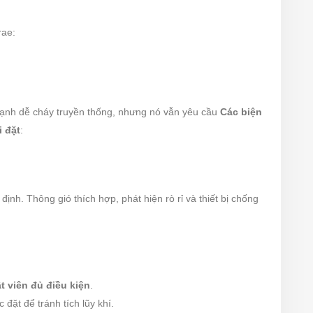
rae:
lạnh dễ cháy truyền thống, nhưng nó vẫn yêu cầu
Các biện
i đặt
:
định. Thông gió thích hợp, phát hiện rò rỉ và thiết bị chống
t viên đủ điều kiện
.
 đặt để tránh tích lũy khí.