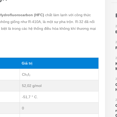
Hydrofluorocarbon (HFC)
chất làm lạnh với công thức
 không giống như R-410A, là một sự pha trộn. R-32 đã nổi
2
biệt là trong các hệ thống điều hòa không khí thương mại
2
2
Giá trị
Ch₂f₂
2
52,02 g/mol
-51,7 ° C.
2
0