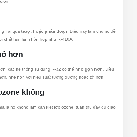
điện.
ng trải qua
trượt hoặc phân đoạn
. Điều này làm cho nó dễ
i chất làm lạnh hỗn hợp như R-410A.
nhỏ hơn
 hơn, các hệ thống sử dụng R-32 có thể
nhỏ gọn hơn
. Điều
hơn, nhẹ hơn với hiệu suất tương đương hoặc tốt hơn.
ozone không
hĩa là nó không làm cạn kiệt lớp ozone, tuân thủ đầy đủ giao