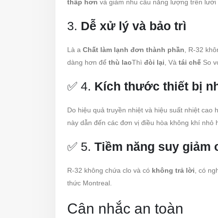
thấp hơn
và giảm nhu cầu năng lượng trên lưới 
3.
Dễ xử lý và bảo trì
Là a
Chất làm lạnh đơn thành phần
, R-32 khô
dàng hơn để
thù lao
Thì
đòi lại
, Và
tái chế
So vớ
✅ 4.
Kích thước thiết bị 
Do hiệu quả truyền nhiệt và hiệu suất nhiệt cao
này dẫn đến các đơn vị điều hòa không khí nhỏ 
✅ 5.
Tiềm năng suy giảm 
R-32 không chứa clo và có
không trả lời
, có ng
thức Montreal.
Cân nhắc an toàn