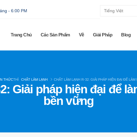
sáng - 6:00 PM
Trang Chủ
Các Sản Phẩm
Về
Giải Pháp
Blog
ẾN THỨC
THÌ
CHẤT LÀM LẠNH
CHẤT LÀM LẠNH R-32: GIẢI PHÁP HIỆN ĐẠI ĐỂ LÀ
2: Giải pháp hiện đại để l
bền vững