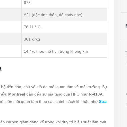
675
A2L (độc tính thấp, dễ cháy nhẹ)
78.11 ° C.
361 kj/kg
14,4% theo thể tích trong không khí
a
hế hệ tiến hóa, chủ yếu là do mối quan tâm về môi trường. Sự
thức Montreal
dẫn đến sự gia tăng của HFC như
R-410A
.
 nêu lên mối quan tâm theo các chính sách khí hậu như
Sửa
ân carbon giảm đáng kể trong khi duy trì hiệu suất làm mát