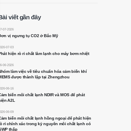
Bài viết gần đây
7-07-2026
Đơn vị ngưng tụ CO2 ở Bắc Mỹ
026-07-03
Phát hiện rò rỉ chất làm lạnh cho máy bơm nhiệt
6-06-2026
Nhóm làm việc về tiêu chuẩn hóa cảm biến khí
MEMS được thành lập tại Zhengzhou
026-06-16
Cảm biến môi chất lạnh NDIR và MOS để phát
hiện A2L
026-06-09
Cảm biến môi chất lạnh hồng ngoại để phát hiện
rò rỉ chính xác trong kỷ nguyên môi chất lạnh có
GWP thấp