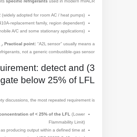
ets
specific refrigerants
used in modern HVACR:
2
(widely adopted for room AC / heat pumps)
0A-replacement family, region dependent)
mobile A/C and some stationary applications)
“A2L sensor” usually means a
Practical point:
ری
efrigerants, not a generic combustible-gas sensor.
equirement: detect and
igate below 25% of LFL
y discussions, the most repeated requirement is:
concentration of < 25% of the LFL
(Lower
Flammability Limit)
s producing output within a defined time at