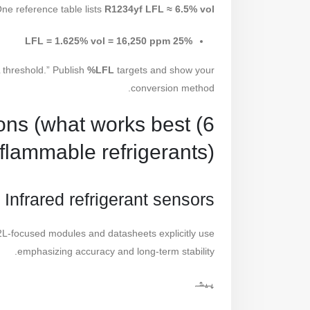
ne reference table lists
R1234yf LFL ≈ 6.5% vol
25% LFL = 1.625% vol = 16,250 ppm
 threshold.” Publish
%LFL
targets and show your
conversion method.
ions (what works best
 flammable refrigerants)
Infrared refrigerant sensors
L-focused modules and datasheets explicitly use
emphasizing accuracy and long-term stability.
پیشہ