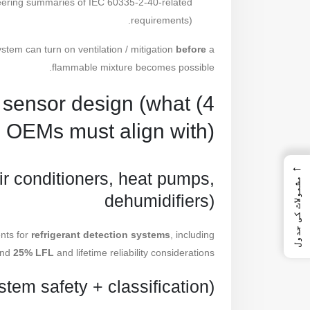
neering summaries of IEC 60335-2-40-related
requirements).
system can turn on ventilation / mitigation
before
a
flammable mixture becomes possible.
2L sensor design (what
OEMs must align with)
←
ir conditioners, heat pumps,
مشمولات کی جدول
dehumidifiers)
nts for
refrigerant detection systems
, including
und
25% LFL
and lifetime reliability considerations.
m safety + classification)