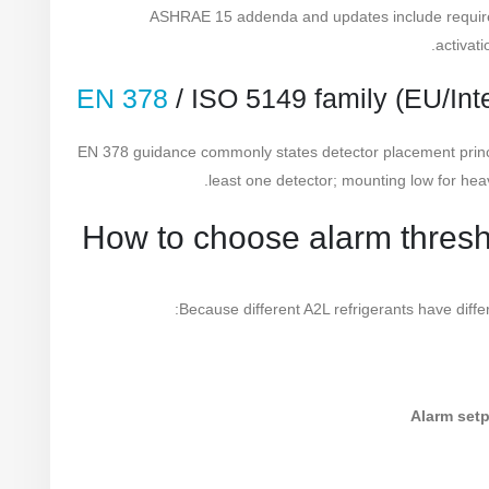
ASHRAE 15 addenda and updates include requi
activat
EN 378
/ ISO 5149 family (EU/Int
EN 378 guidance commonly states detector placement princ
least one detector; mounting low for heavie
Because different A2L refrigerants have diffe
Alarm setp