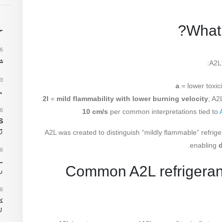
ح
26
شم
03
a
= lower toxic
ہ
2l
=
mild flammability with lower burning velocity
; A2
26
10 cm/s
per common interpretations tied to
ژ
A2L was created to distinguish “mildly flammable” refrig
.
enabling
d
16
2) Common A2L refrigera
ر
26
ل