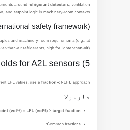
rements around
refrigerant detectors
, ventilation
ion, and setpoint logic in machinery-room contexts.
ernational safety framework)
iples and machinery-room requirements (e.g., at
r-than-air refrigerants, high for lighter-than-air).
5) How to choose alarm thresholds for A2L sensors
rent LFL values, use a
fraction-of-LFL
approach:
فارمولا
oint (vol%) = LFL (vol%) × target fraction
Common fractions: