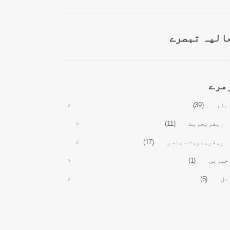
الیہ تبصرے
مرے
علم
(39)
ریفریجریٹ
(11)
ریفریجریٹ سینسر
(17)
خبریں
(1)
حل
(5)