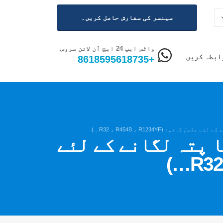
سینسر کی سفارش حاصل کریں۔
واٹس ایپ 24 ایچ آن لائن سروس
ابطہ کریں
+8618595618735
کا پتہ لگانے کے لئے