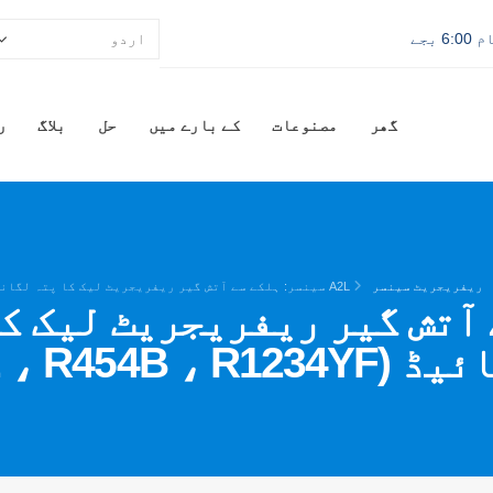
گھر
مصنوعات
کے بارے میں
حل
بلاگ
ر
ریفریجریٹ سینسر
A2L سینسر: ہلکے سے آتش گیر ریفریجریٹ لیک کا پتہ لگانے کے لئے مکمل گائیڈ (R32 ، R454B ، R1234YF…)
سے آتش گیر ریفریجریٹ لیک 
R32 ، R454B ، …)