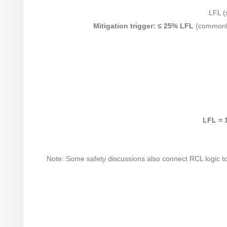
Mitigation trigger:
≤ 25% LFL
(commonly
Note: Some safety discussions also connect RCL logic to