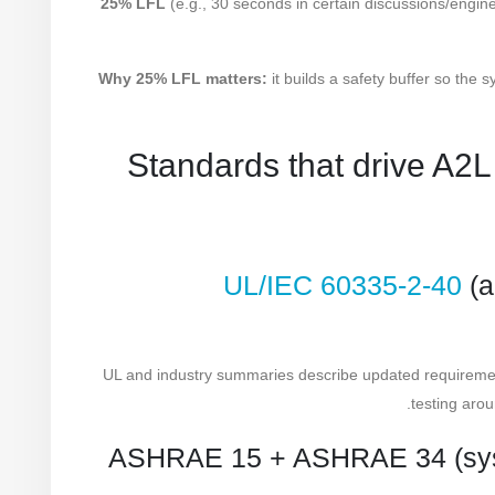
25% LFL
(e.g., 30 seconds in certain discussions/engi
Why 25% LFL matters:
it builds a safety buffer so the 
4) Standards that drive A
UL/IEC 60335-2-40
(a
UL and industry summaries describe updated requireme
testing aro
ASHRAE 15 + ASHRAE 34 (syste