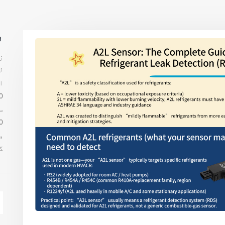
ب
ز
ل
ا
س
و
گ