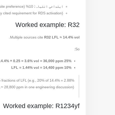
ابتدائی انتباہ:
10% LFL (site preference)
 cited requirement for RDS activation)
Worked example: R32
.
Multiple sources cite
R32 LFL ≈ 14.4% vol
So:
25% LFL = 14.4% × 0.25 = 3.6% vol = 36,000 ppm
10% LFL = 1.44% vol = 14,400 ppm
 fractions of LFL (e.g., 20% of 14.4% = 2.88%
≈ 28,800 ppm in one engineering discussion).
Worked example: R1234yf