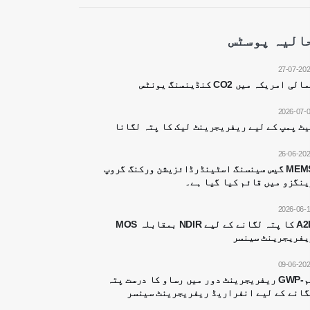
الیہ پوسٹس
27-07-20
الی امریکہ میں CO2 کنڈینسنگ یونٹس
2026-07-
یٹ پمپ کے لیے ریفریجرینٹ لیک کا پتہ لگانا
26-06-20
MEMS گیس سینسنگ اسٹینڈرڈائزیشن ورکنگ گروپ
ینگزو میں قائم کیا گیا ہے۔
2026-06-
A2L کا پتہ لگانے کے لیے NDIR بمقابلہ MOS
یفریجرینٹ سینسر
09-06-20
کم-GWP ریفریجرینٹ دور میں رساو کا درست پتہ
گانے کے لیے انفراریڈ ریفریجرینٹ سینسر