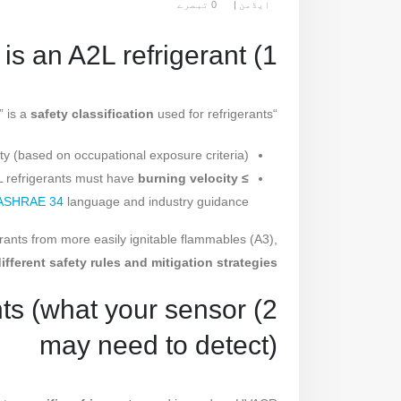
ایڈمن
0 تبصرے
1) What is an A2L refrigerant?
safety classification
used for refrigerants:
“A2L” is a
ity (based on occupational exposure criteria)
L refrigerants must have
burning velocity ≤
ASHRAE 34
language and industry guidance
erants from more easily ignitable flammables (A3),
ifferent safety rules and mitigation strategies
nts (what your sensor
may need to detect)