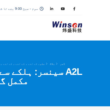
سوم - صبح 9:00 بجے تا شام 6:00 بجے
گھر
بلاگ
علم
، کے لئے ، کے لئے ، کے لئے ،.
A2L سینسر: ہلکے 
مکمل گائیڈ (R1234YF