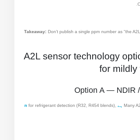
.
O
Takeaway:
Don’t publish a single ppm number as “the A2L
6) A2L sensor technology opt
for mildly
Option A — NDIR / 
Many A2
ہے n
for refrigerant detection (R32, R454 blends),