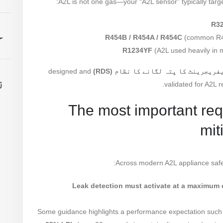
A2L is not one gas—your “A2L sensor” typically targ
R3
ح
R454B / R454A / R454C
(common R41
R1234YF
(A2L used heavily in 
فریجرینٹ کا پتہ لگانے کا نظام (RDS)
designed and
ز
validated for A2L r
3) The most important r
mit
Across modern A2L appliance safet
Leak detection must activate at a maximum 
Some guidance highlights a performance expectation such a