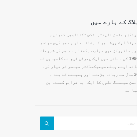
لاگ کے بارے میں
ینگزو ونسن الیکٹرانکس ٹکنالوجی کمپنی ،
میٹڈ ایک پیشہ ور کارخانہ دار ہے جو گیس سینسر
ور ماڈیولز میں مہارت رکھتا ہے ، جس کی شروعات
1990 کی دہائی میں ایک چھوٹی ٹیم نے کامیابی کے
اتھ اپنے پہلے سیمیکمڈکٹر سینسر کو تیار کی۔
30 سال سے زیادہ بڑھتے اور پھیلنے کے بعد ،
نسن سینسنگ حلوں کا ایک اہم فراہم کنندہ بن
یا ہے