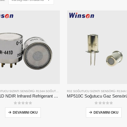
TUCU SIZINTI SENSÖRÜ
-
R134A SOĞUTUCU SIZINTI SENSÖRÜ
R32 SOĞUTUCU SIZINTI SENSÖRÜ
-
R410A SOĞUTUCU SIZINT
-
R134A SOĞUTUCU 
MH-441D NDIR Infrared Refrigerant Sensor | High Sensitivity | HVAC & Industrial Safety | Long Lifespan
0
5 üzerinden
0
5 üzerinden
DEVAMINI OKU
DEVAMINI OKU