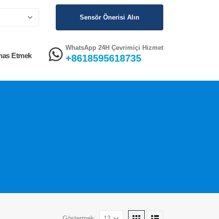
Sensör Önerisi Alın
WhatsApp 24H Çevrimiçi Hizmet
mas Etmek
+8618595618735
Göstermek: