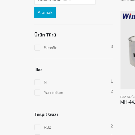
Aramak
Ürün Türü
3
Sensör
İlke
1
N
2
Yarı iletken
R32 SOĞU
Tespit Gazı
2
R32