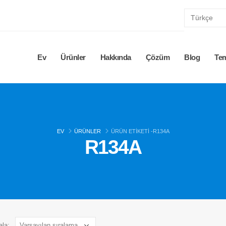
Ev
Ürünler
Hakkında
Çözüm
Blog
Te
EV
ÜRÜNLER
ÜRÜN ETIKETI -
R134A
R134A
ala: