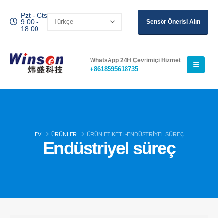
Pzt - Cts
9:00 -
Sensör Önerisi Alın
18:00
WhatsApp 24H Çevrimiçi Hizmet
+8618595618735
EV
ÜRÜNLER
ÜRÜN ETIKETI -
ENDÜSTRIYEL SÜREÇ
Endüstriyel süreç