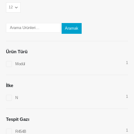
Bize Ulaşın
Aramak
Adres
: No.299 Jinsuo Yolu, Ulusal Yüksek Teknoloji Bölgesi, Zhengzhou
Televizyon
:
0086-371-67169097
Ürün Türü
E -posta
:
Cece@winsensor.com
1
Modül
Whatsapp
: +
8618595618735
WeChat
: 18569903598
İlke
1
N
Tespit Gazı
WeChat
Whatsapp
1
R454B