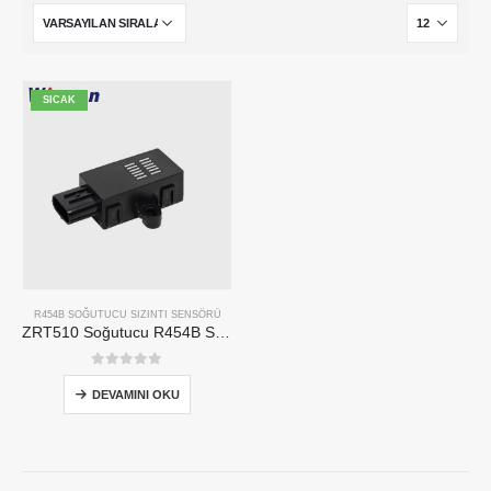
SICAK
R454B SOĞUTUCU SIZINTI SENSÖRÜ
ZRT510 Soğutucu R454B Sensör Modülü-Yüksek Performanslı NDIR Soğutucu Sensörü
0
5 üzerinden
DEVAMINI OKU