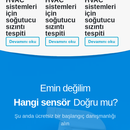
sistemleri
sistemleri
sistemleri
için
için
için
soğutucu
soğutucu
soğutucu
sızıntı
sızıntı
sızıntı
tespiti
tespiti
tespiti
Devamını oku
Devamını oku
Devamını oku
Emin değilim
Hangi sensör
Doğru mu?
Şu anda ücretsiz bir başlangıç ​​danışmanlığı
alın