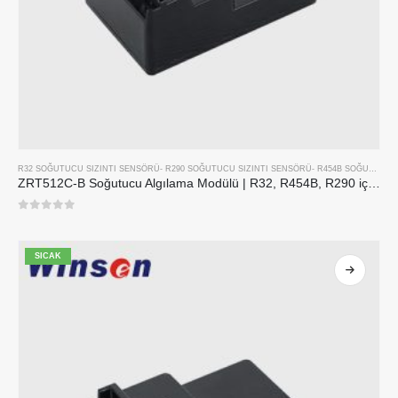
R32 SOĞUTUCU SIZINTI SENSÖRÜ
-
R290 SOĞUTUCU SIZINTI SENSÖRÜ
-
R454B SOĞUTUCU SIZINTI SENSÖRÜ
ZRT512C-B Soğutucu Algılama Modülü | R32, R454B, R290 için düşük voltaj NDIR gaz sensörü
0
5 üzerinden
SICAK