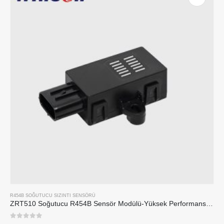
R454B SOĞUTUCU SIZINTI SENSÖRÜ
ZRT510 Soğutucu R454B Sensör Modülü-Yüksek Performanslı NDIR Soğutucu Sensörü
0
5 üzerinden