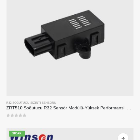
R32 SOĞUTUCU SIZINTI SENSÖRÜ
ZRT510 Soğutucu R32 Sensör Modülü-Yüksek Performanslı NDIR soğutucu sensörü
0
5 üzerinden
SICAK