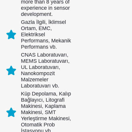
more than 8 years of
experience in sensor
development.
Gazla İlgili, İklimsel
Ortam, EMC,
Elektriksel
Performans, Mekanik
Performans vb.
CNAS Laboratuvarı,
MEMS Laboratuvarı,
UL Laboratuvarı,
Nanokompozit
Malzemeler
Laboratuvarı vb.
Küp Depolama, Kalıp
Bağlayıcı, Litografi
Makinesi, Kaplama
Makinesi, SMT
Bize Ulaşın
Yerleştirme Makinesi,
Otomatik Prob
Adres
: No.299 Jinsuo Yolu, Ulusal Yüksek Teknoloji Bölgesi, Zhengzhou
İstasyonu vb.