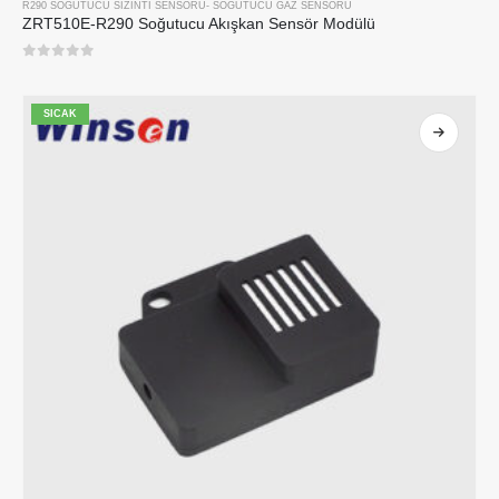
R290 SOĞUTUCU SIZINTI SENSÖRÜ
-
SOĞUTUCU GAZ SENSÖRÜ
ZRT510E-R290 Soğutucu Akışkan Sensör Modülü
0
5 üzerinden
SICAK