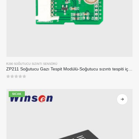
R290 SOĞUTUCU SIZINTI SENSÖRÜ
ZP211 Soğutucu Gazı Tespit Modülü-Soğutucu sızıntı tespiti için yüksek hassasiyetli sensör
0
5 üzerinden
SICAK