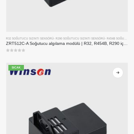
R32 SOĞUTUCU SIZINTI SENSÖRÜ
-
R290 SOĞUTUCU SIZINTI SENSÖRÜ
-
R454B SOĞUTUCU SIZINTI SENSÖRÜ
ZRT512C-A Soğutucu algılama modülü | R32, R454B, R290 için NDIR Gaz Sensörü | Geniş voltaj güç kaynağı
0
5 üzerinden
SICAK