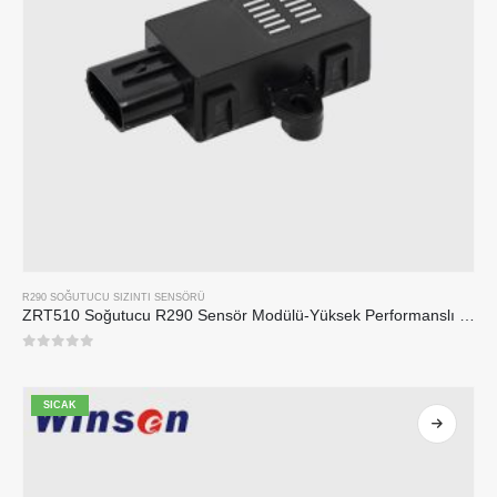
R290 SOĞUTUCU SIZINTI SENSÖRÜ
ZRT510 Soğutucu R290 Sensör Modülü-Yüksek Performanslı NDIR soğutucu sensörü
0
5 üzerinden
SICAK