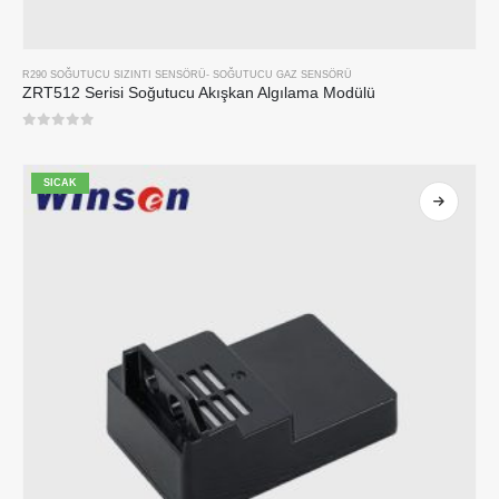
R290 SOĞUTUCU SIZINTI SENSÖRÜ
-
SOĞUTUCU GAZ SENSÖRÜ
ZRT512 Serisi Soğutucu Akışkan Algılama Modülü
0
5 üzerinden
SICAK