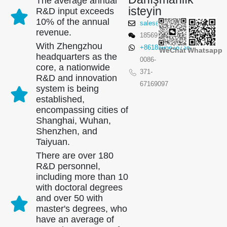
The average annual
isteyin
R&D input exceeds
10% of the annual
sales@winsensor.com
revenue.
18569903598
With Zhengzhou
+8618595618735
WeChat
Whatsapp
headquarters as the
0086-
core, a nationwide
371-
R&D and innovation
67169097
system is being
established,
encompassing cities of
Shanghai, Wuhan,
Shenzhen, and
Taiyuan.
There are over 180
R&D personnel,
including more than 10
with doctoral degrees
and over 50 with
master's degrees, who
have an average of