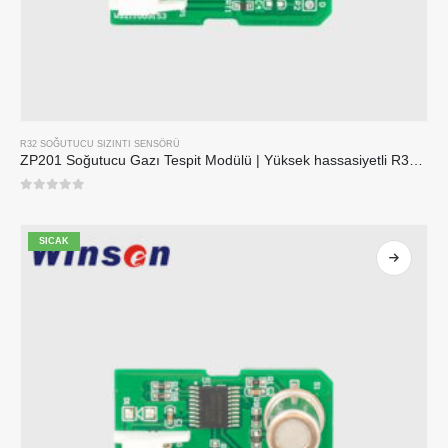
R32 SOĞUTUCU SIZINTI SENSÖRÜ
ZP201 Soğutucu Gazı Tespit Modülü | Yüksek hassasiyetli R32 sızıntı sensörü
0
5 üzerinden
SICAK