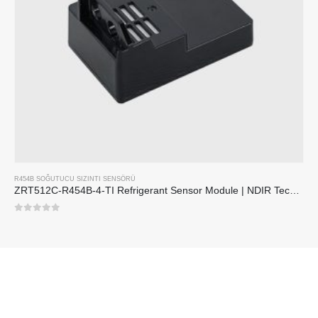
R454B SOĞUTUCU SIZINTI SENSÖRÜ
ZRT512C-R454B-4-TI Refrigerant Sensor Module | NDIR Technology for HVAC & Industrial Safety Monitoring
0
5 üzerinden