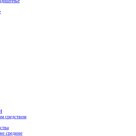
ладиштење
е
М
им средством
ства
не средине