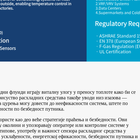
ни флуиди играју виталну улогу у преносу топлоте како би се
исуство расхладних средстава такође уводи низ изазова —
а цурења могу довести до неефикасности система, штете по
сности по безбедност путника.
ористе као део веће стратегије праћења и безбедности. Ови
у околини и упозоравају оператере или контролне системе у
типове, употребу и важност сензора расхладног средства у
 усклађености, енергетској ефикасности, безбедности путника и