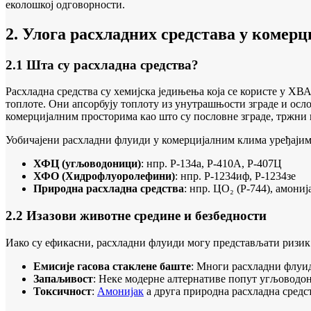
еколошкој одговорности.
2. Улога расхладних средстава у коме
2.1 Шта су расхладна средства?
Расхладна средства су хемијска једињења која се користе у ХВ
топлоте. Они апсорбују топлоту из унутрашњости зграде и осло
комерцијалним просторима као што су пословне зграде, тржни 
Уобичајени расхладни флуиди у комерцијалним клима уређајим
ХФЦ (угљоводоници)
: нпр. Р-134а, Р-410А, Р-407Ц
ХФО (Хидрофлуоролефини)
: нпр. Р-1234иф, Р-1234зе
Природна расхладна средства
: нпр. ЦО₂ (Р-744), амониј
2.2 Изазови животне средине и безбедности
Иако су ефикасни, расхладни флуиди могу представљати ризик
Емисије гасова стаклене баште
: Многи расхладни флуи
Запаљивост
: Неке модерне алтернативе попут угљоводо
Токсичност
:
Амонијак
а друга природна расхладна средст