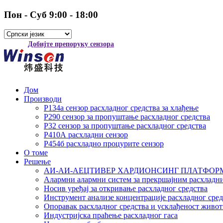
Пон - Суб 9:00 - 18:00
Добијте препоруку сензора
Дом
Производи
Р134а сензор расхладног средства за хлађење
Р290 сензор за пропуштање расхладног средства
Р32 сензор за пропуштање расхладног средства
Р410А расхладни сензор
Р454б расхладно процурите сензор
О томе
Решење
АИ-АИ-АЕЦТИВЕР ХАРДИОНСИНГ ПЛАТФОР
Алармни алармни систем за прекршајним расхладн
Носив уређај за откривање расхладног средства
Инструмент анализе концентрације расхладног сред
Опоравак расхладног средства и усклађеност живот
Индустријска праћење расхладног гаса