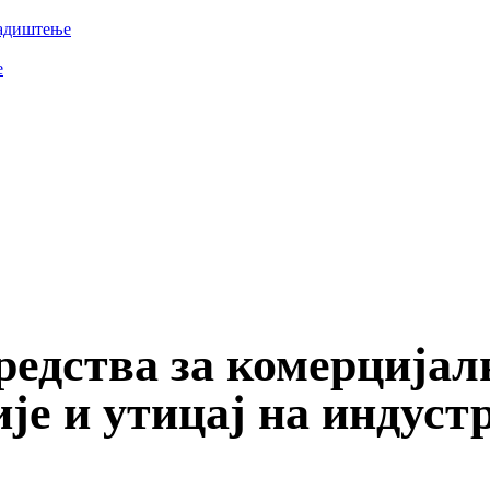
ладиштење
е
је и утицај на индустрију
редства за комерцијал
је и утицај на индуст