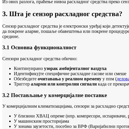
Из ових разлога, праћење нивоа расхладног средства преко сен
3. Шта је сензор расхладног средства?
Сензор расхладног средства је електронски уређај који детекту
да покрене аларме, пошаље обавештења или покрене процедур
средине.
3.1 Основна функционалност
Сензори расхладног средства обично:
Континуирано
узорак амбијенталног ваздуха
Идентификујте специфичне расхладне гасове или смеше
Обезбедите
очитавања у реалном времену
у ппм (
делов
Триггер
аларми или контролни сигнали
када се прекора
3.2 Постављање у комерцијалне поставке
У комерцијалним климатизацијама, сензори за расхладно средст
У близини ХВАЦ опреме (нпр. компресори, испаривачи, р
У машинским просторијама
У зонама заузетости, посебно за ВРФ (Варијабилни прото