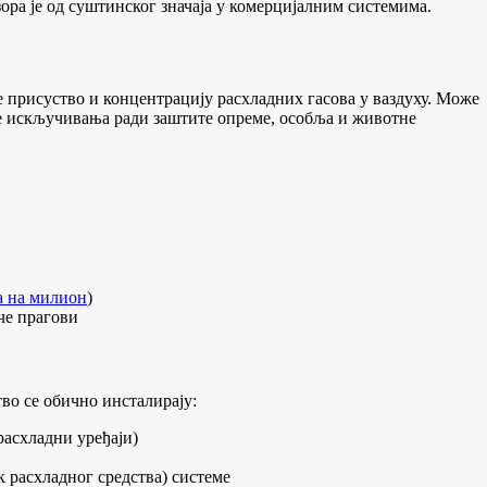
зора је од суштинског значаја у комерцијалним системима.
је присуство и концентрацију расхладних гасова у ваздуху. Може
е искључивања ради заштите опреме, особља и животне
а на милион
)
че прагови
во се обично инсталирају:
асхладни уређаји)
к расхладног средства) системе