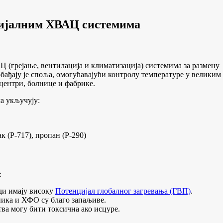
рцијалним ХВАЦ системима
АЦ (грејање, вентилација и климатизација) системима за размену
бађају је споља, омогућавајући контролу температуре у великим
центри, болнице и фабрике.
а укључују:
ак (Р-717), пропан (Р-290)
:
ди имају високу
Потенцијал глобалног загревања (ГВП)
.
ника и ХФО су благо запаљиве.
ва могу бити токсична ако исцуре.