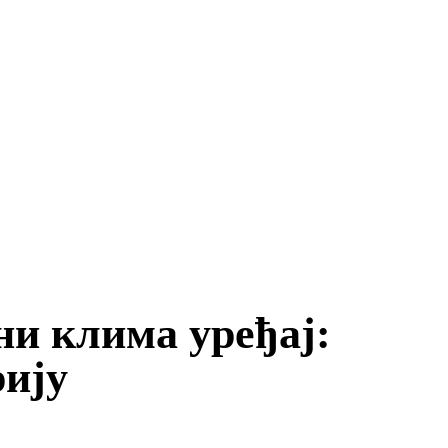
ни клима уређај:
рију