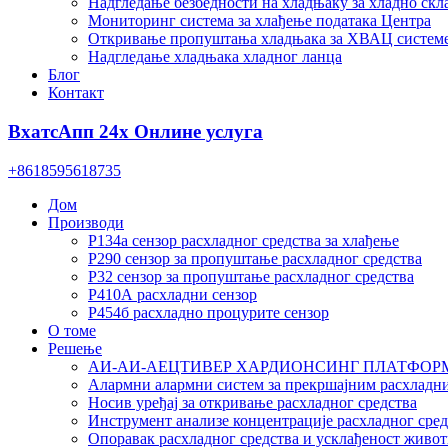
Надгледање безбедности на хладњаку за хладно ск
Мониторинг система за хлађење података Центра
Откривање пропуштања хладњака за ХВАЦ систем
Надгледање хладњака хладног ланца
Блог
Контакт
ВхатсАпп 24х Онлине услуга
+8618595618735
Дом
Производи
Р134а сензор расхладног средства за хлађење
Р290 сензор за пропуштање расхладног средства
Р32 сензор за пропуштање расхладног средства
Р410А расхладни сензор
Р454б расхладно процурите сензор
О томе
Решење
АИ-АИ-АЕЦТИВЕР ХАРДИОНСИНГ ПЛАТФОР
Алармни алармни систем за прекршајним расхладн
Носив уређај за откривање расхладног средства
Инструмент анализе концентрације расхладног сред
Опоравак расхладног средства и усклађеност живот