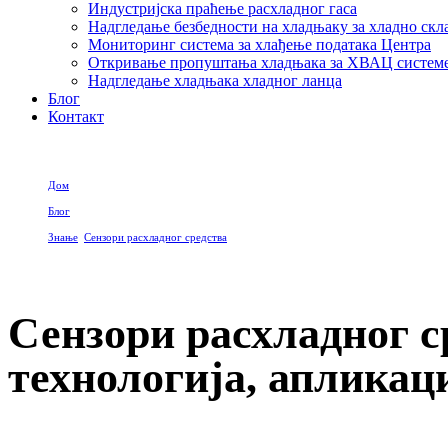
Индустријска праћење расхладног гаса
Надгледање безбедности на хладњаку за хладно ск
Мониторинг система за хлађење података Центра
Откривање пропуштања хладњака за ХВАЦ систем
Надгледање хладњака хладног ланца
Блог
Контакт
Дом
Блог
Знање
,
Сензори расхладног средства
Сензори расхладног средства за комерцијални клима уређај: технологија, апликаци
Сензори расхладног с
технологија, апликаци