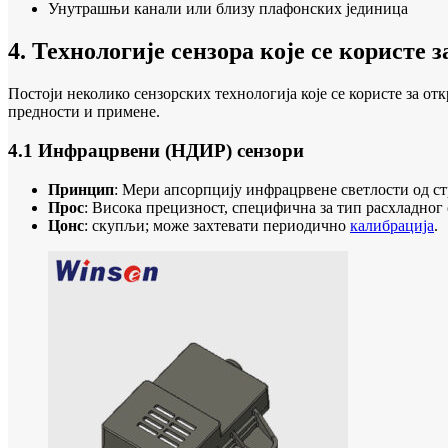
Унутрашњи канали или близу плафонских јединица
4. Технологије сензора које се користе 
Постоји неколико сензорских технологија које се користе за о
предности и примене.
4.1 Инфрацрвени (НДИР) сензори
Принцип
: Мери апсорпцију инфрацрвене светлости од ст
Прос
: Висока прецизност, специфична за тип расхладног 
Цонс
: скупљи; може захтевати периодично
калибрација
.