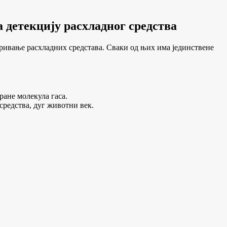
за детекцију расхладног средства
ткривање расхладних средстава. Сваки од њих има јединствене
ране молекула гаса.
средства, дуг животни век.