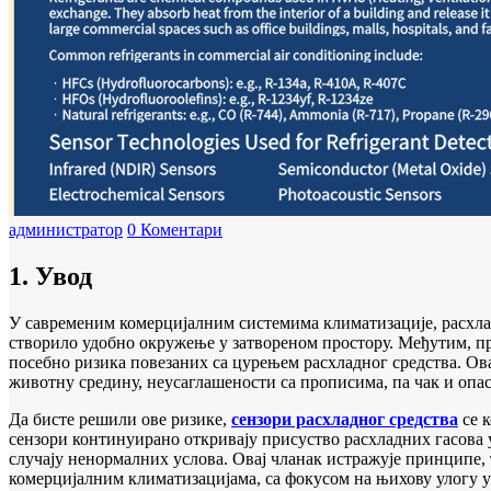
администратор
0 Коментари
1. Увод
У савременим комерцијалним системима климатизације, расхлад
створило удобно окружење у затвореном простору. Међутим, пр
посебно ризика повезаних са цурењем расхладног средства. Ов
животну средину, неусаглашености са прописима, па чак и опа
Да бисте решили ове ризике,
сензори расхладног средства
се к
сензори континуирано откривају присуство расхладних гасова 
случају ненормалних услова. Овај чланак истражује принципе, 
комерцијалним климатизацијама, са фокусом на њихову улогу у