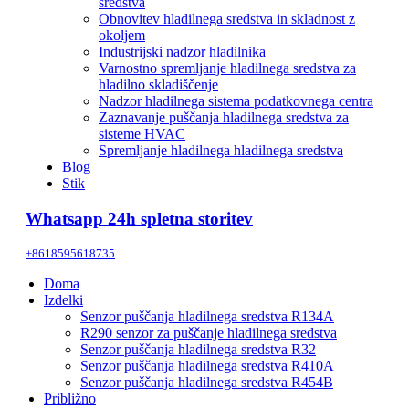
sredstva
Obnovitev hladilnega sredstva in skladnost z
okoljem
Industrijski nadzor hladilnika
Varnostno spremljanje hladilnega sredstva za
hladilno skladiščenje
Nadzor hladilnega sistema podatkovnega centra
Zaznavanje puščanja hladilnega sredstva za
sisteme HVAC
Spremljanje hladilnega hladilnega sredstva
Blog
Stik
Whatsapp 24h spletna storitev
+8618595618735
Doma
Izdelki
Senzor puščanja hladilnega sredstva R134A
R290 senzor za puščanje hladilnega sredstva
Senzor puščanja hladilnega sredstva R32
Senzor puščanja hladilnega sredstva R410A
Senzor puščanja hladilnega sredstva R454B
Približno