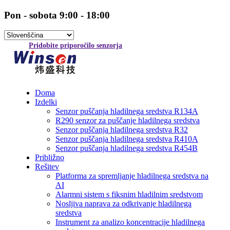
Pon - sobota 9:00 - 18:00
Pridobite priporočilo senzorja
Doma
Izdelki
Senzor puščanja hladilnega sredstva R134A
R290 senzor za puščanje hladilnega sredstva
Senzor puščanja hladilnega sredstva R32
Senzor puščanja hladilnega sredstva R410A
Senzor puščanja hladilnega sredstva R454B
Približno
Rešitev
Platforma za spremljanje hladilnega sredstva na
AI
Alarmni sistem s fiksnim hladilnim sredstvom
Nosljiva naprava za odkrivanje hladilnega
sredstva
Instrument za analizo koncentracije hladilnega