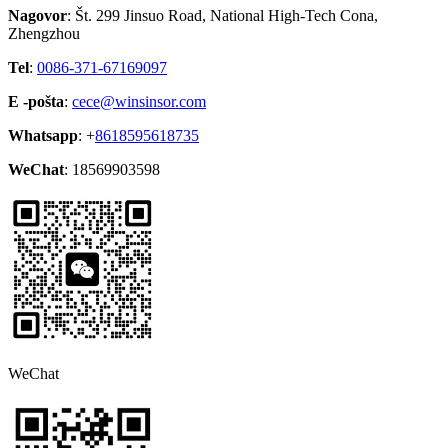
Nagovor
: Št. 299 Jinsuo Road, National High-Tech Cona,
Zhengzhou
Tel
:
0086-371-67169097
E -pošta
:
cece@winsinsor.com
Whatsapp
: +
8618595618735
WeChat
: 18569903598
WeChat