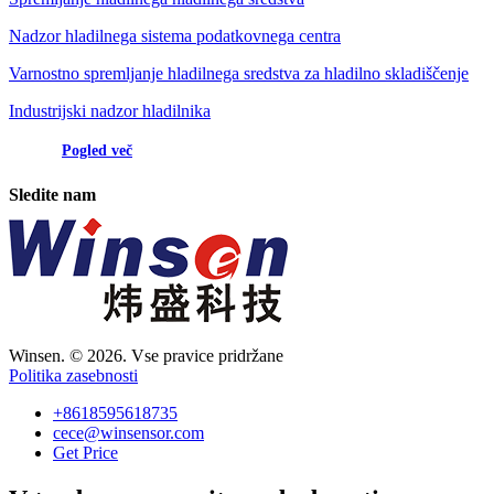
Nadzor hladilnega sistema podatkovnega centra
Varnostno spremljanje hladilnega sredstva za hladilno skladiščenje
Industrijski nadzor hladilnika
Pogled več
Sledite nam
Winsen. © 2026. Vse pravice pridržane
Politika zasebnosti
+8618595618735
cece@winsensor.com
Get Price