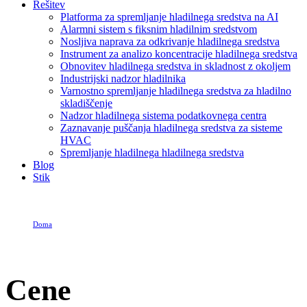
Rešitev
Platforma za spremljanje hladilnega sredstva na AI
Alarmni sistem s fiksnim hladilnim sredstvom
Nosljiva naprava za odkrivanje hladilnega sredstva
Instrument za analizo koncentracije hladilnega sredstva
Obnovitev hladilnega sredstva in skladnost z okoljem
Industrijski nadzor hladilnika
Varnostno spremljanje hladilnega sredstva za hladilno
skladiščenje
Nadzor hladilnega sistema podatkovnega centra
Zaznavanje puščanja hladilnega sredstva za sisteme
HVAC
Spremljanje hladilnega hladilnega sredstva
Blog
Stik
Doma
Cene
Cene