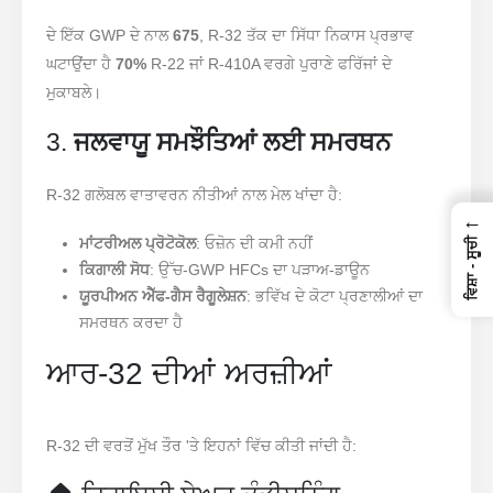
ਦੇ ਇੱਕ GWP ਦੇ ਨਾਲ
675
, R-32 ਤੱਕ ਦਾ ਸਿੱਧਾ ਨਿਕਾਸ ਪ੍ਰਭਾਵ
ਘਟਾਉਂਦਾ ਹੈ
70%
R-22 ਜਾਂ R-410A ਵਰਗੇ ਪੁਰਾਣੇ ਫਰਿੱਜਾਂ ਦੇ
ਮੁਕਾਬਲੇ।
3.
ਜਲਵਾਯੂ ਸਮਝੌਤਿਆਂ ਲਈ ਸਮਰਥਨ
R-32 ਗਲੋਬਲ ਵਾਤਾਵਰਨ ਨੀਤੀਆਂ ਨਾਲ ਮੇਲ ਖਾਂਦਾ ਹੈ:
←
ਮਾਂਟਰੀਅਲ ਪ੍ਰੋਟੋਕੋਲ
: ਓਜ਼ੋਨ ਦੀ ਕਮੀ ਨਹੀਂ
ਵਿਸ਼ਾ - ਸੂਚੀ
ਕਿਗਾਲੀ ਸੋਧ
: ਉੱਚ-GWP HFCs ਦਾ ਪੜਾਅ-ਡਾਊਨ
ਯੂਰਪੀਅਨ ਐੱਫ-ਗੈਸ ਰੈਗੂਲੇਸ਼ਨ
: ਭਵਿੱਖ ਦੇ ਕੋਟਾ ਪ੍ਰਣਾਲੀਆਂ ਦਾ
ਸਮਰਥਨ ਕਰਦਾ ਹੈ
ਆਰ-32 ਦੀਆਂ ਅਰਜ਼ੀਆਂ
R-32 ਦੀ ਵਰਤੋਂ ਮੁੱਖ ਤੌਰ 'ਤੇ ਇਹਨਾਂ ਵਿੱਚ ਕੀਤੀ ਜਾਂਦੀ ਹੈ: