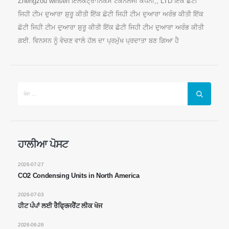
Zhengzou winsen ਇਲੈਕਟ੍ਰਾਨਿਕਸ ਟੈਕਨੋਲੋਜੀ ਕੰਪਨੀ,, LTD ਇੱਕ ਛੋਟੀ
ਜਿਹੀ ਟੀਮ ਦੁਆਰਾ ਸ਼ੁਰੂ ਕੀਤੀ ਇੱਕ ਛੋਟੀ ਜਿਹੀ ਟੀਮ ਦੁਆਰਾ ਅਰੰਭ ਕੀਤੀ ਇੱਕ
ਛੋਟੀ ਜਿਹੀ ਟੀਮ ਦੁਆਰਾ ਸ਼ੁਰੂ ਕੀਤੀ ਇੱਕ ਛੋਟੀ ਜਿਹੀ ਟੀਮ ਦੁਆਰਾ ਅਰੰਭ ਕੀਤੀ
ਗਈ. ਵਿਨਸਨ ਨੂੰ ਵੇਚਣ ਵਾਲੇ ਹੱਲ ਦਾ ਪ੍ਰਮੁੱਖ ਪ੍ਰਦਾਤਾ ਬਣ ਗਿਆ ਹੈ
ਹਾਲੀਆ ਪੋਸਟ
ਸਾਡੇ ਨਾਲ ਸੰਪਰਕ ਕਰੋ
2026-07-27
ਪਤਾ
: ਨਹੀਂ 299 ਜਿਨਸਯੂ ਰੋਡ, ਨੈਸ਼ਨਲ ਹਾਈ-ਟੈਕ ਐਂਕਜ, ਜ਼ੇਂਗਜ਼ੌ
CO2 Condensing Units in North America
ਟੇਲ
:
0086-371-67169097
2026-07-03
ਹੀਟ ਪੰਪਾਂ ਲਈ ਰੈਫ੍ਰਿਜਰੈਂਟ ਲੀਕ ਖੋਜ
ਈਮੇਲ
:
cece@winsensor.com
2026-06-26
ਵਟਸਐਪ
: +
8618595618735