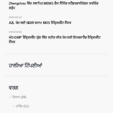
Zhengzhou ਵਿੱਚ ਸਥਾਪਿਤ MEMS ਗੈਸ ਸੈਂਸਿੰਗ ਸਟੈਂਡਰਡਾਈਜ਼ੇਸ਼ਨ ਵਰਕਿੰਗ
WeChat
: 18569903598
ਗਰੁੱਪ
2026-06-16
A2L ਖੋਜ ਲਈ NDIR ਬਨਾਮ MOS ਰੈਫ੍ਰਿਜਰੈਂਟ ਸੈਂਸਰ
2026-06-09
ਘੱਟ-GWP ਰੈਫ੍ਰਿਜਰੈਂਟ ਯੁੱਗ ਵਿੱਚ ਸਟੀਕ ਲੀਕ ਖੋਜ ਲਈ ਇਨਫਰਾਰੈੱਡ ਰੈਫ੍ਰਿਜਰੈਂਟ
ਸੈਂਸਰ
WeChat
ਵਟਸਐਪ
ਗਰਮ ਉਤਪਾਦ
R290 ਸੈਂਸਰ
ਹਾਲੀਆ ਟਿੱਪਣੀਆਂ
R454 ਬੀ ਸੈਂਸਰ
R32 ਸੈਂਸਰ
ਵਰਗ
R410 ਸੈਂਸਰ
ਗਿਆਨ
(39)
R454 ਬੀ ਸੈਂਸਰ
ਸਾਡਾ ਹੱਲ
ਫਰਿੱਜ
(11)