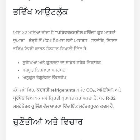
ਭਵਿੱਖ ਆਉਟਲੁੱਕ
ਆਰ-32 ਮੰਨਿਆ ਜਾਂਦਾ ਹੈ
"ਪਰਿਵਰਤਨਸ਼ੀਲ ਫਰਿੱਜ"
ਕੁਝ ਮਾਹਰਾਂ
ਦੁਆਰਾ—ਥੋੜ੍ਹੇ ਤੋਂ ਮੱਧਮ-ਮਿਆਦ ਲਈ ਆਦਰਸ਼। ਹਾਲਾਂਕਿ, ਇਸਦਾ
ਭਵਿੱਖ ਇਸਦੇ ਕਾਰਨ ਹੋਨਹਾਰ ਦਿਖਾਈ ਦਿੰਦਾ ਹੈ:
ਸੁਰੱਖਿਆ ਅਤੇ ਕੁਸ਼ਲਤਾ ਦਾ ਸਾਬਤ ਟਰੈਕ ਰਿਕਾਰਡ
ਮਜ਼ਬੂਤ ​​ਨਿਰਮਾਤਾ ਸਮਰਥਨ
ਅਨੁਕੂਲ ਰੈਗੂਲੇਸ਼ਨ ਲੈਂਡਸਕੇਪ
ਲੰਬੇ ਸਮੇਂ ਵਿੱਚ,
ਕੁਦਰਤੀ refrigerants
ਪਸੰਦ
CO₂, ਅਮੋਨੀਆ
, ਅਤੇ
ਪ੍ਰੋਪੇਨ
ਵਿਆਪਕ ਸਵੀਕ੍ਰਿਤੀ ਪ੍ਰਾਪਤ ਕਰ ਸਕਦਾ ਹੈ, ਪਰ
R-32
ਸਸਟੇਨੇਬਲ ਕੂਲਿੰਗ ਵੱਲ ਯਾਤਰਾ ਵਿੱਚ ਇੱਕ ਮਹੱਤਵਪੂਰਨ ਕਦਮ ਹੈ
.
ਚੁਣੌਤੀਆਂ ਅਤੇ ਵਿਚਾਰ