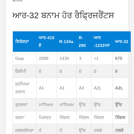
ਫਰਿੱਜ
.
ਆਰ-32 ਬਨਾਮ ਹੋਰ ਰੈਫ੍ਰਿਜਰੈਂਟਸ
ਆਰ-410
R-
ਆਰ
ਵਿਸ਼ੇਸ਼ਤਾ
R-134a
ਆਰ-32
ਏ
290
-1233YF
Gwp
2088
1430
3
<1
675
ਓਡੀਪੀ
0
0
0
0
0
ਸੁਰੱਖਿਆ
A1
A1
A3
A2L
A2L
ਕਲਾਸ
ਕੁਸ਼ਲਤਾ
ਮਾਧਿਅਮ
ਮਾਧਿਅਮ
ਉੱਚ
ਉੱਚ
ਉੱਚ
ਰਚਨਾ
ਮਿਸ਼ਰਣ
ਸਿੰਗਲ
ਸਿੰਗਲ
ਸਿੰਗਲ
ਸਿੰਗਲ
ਜਲਣਸ਼ੀਲਤਾ
ਨੰ
ਨੰ
ਉੱਚ
ਹਲਕੇ
ਹਲਕੇ