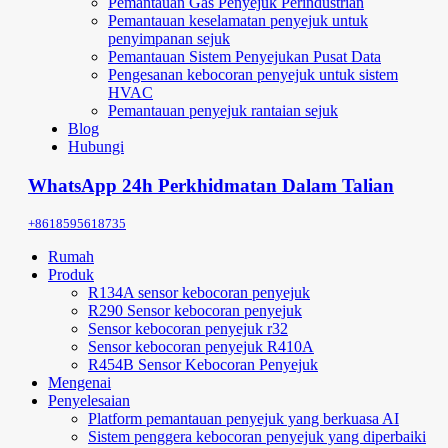
Pemantauan Gas Penyejuk Perindustrian
Pemantauan keselamatan penyejuk untuk
penyimpanan sejuk
Pemantauan Sistem Penyejukan Pusat Data
Pengesanan kebocoran penyejuk untuk sistem
HVAC
Pemantauan penyejuk rantaian sejuk
Blog
Hubungi
WhatsApp 24h Perkhidmatan Dalam Talian
+8618595618735
Rumah
Produk
R134A sensor kebocoran penyejuk
R290 Sensor kebocoran penyejuk
Sensor kebocoran penyejuk r32
Sensor kebocoran penyejuk R410A
R454B Sensor Kebocoran Penyejuk
Mengenai
Penyelesaian
Platform pemantauan penyejuk yang berkuasa AI
Sistem penggera kebocoran penyejuk yang diperbaiki