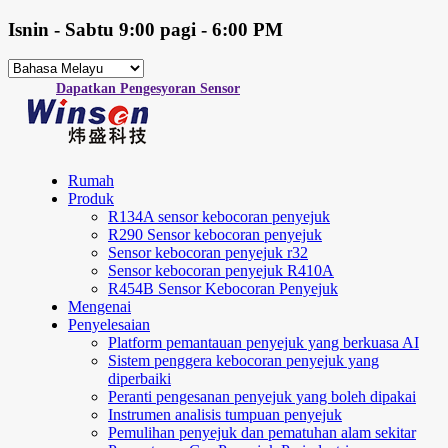
Isnin - Sabtu 9:00 pagi - 6:00 PM
Dapatkan Pengesyoran Sensor
Rumah
Produk
R134A sensor kebocoran penyejuk
R290 Sensor kebocoran penyejuk
Sensor kebocoran penyejuk r32
Sensor kebocoran penyejuk R410A
R454B Sensor Kebocoran Penyejuk
Mengenai
Penyelesaian
Platform pemantauan penyejuk yang berkuasa AI
Sistem penggera kebocoran penyejuk yang
diperbaiki
Peranti pengesanan penyejuk yang boleh dipakai
Instrumen analisis tumpuan penyejuk
Pemulihan penyejuk dan pematuhan alam sekitar