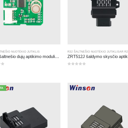
TNEŠIO NUOTĖKIO JUTIKLIS
R32 ŠALTNEŠIO NUOTĖKIO JUTIKLIS
AR
R290 ŠAL
ZP211 šaltnešio dujų aptikimo modulis-didelio jautrumo jutiklis šaltnešio nuotėkio aptikimui
0
iš 5
TA