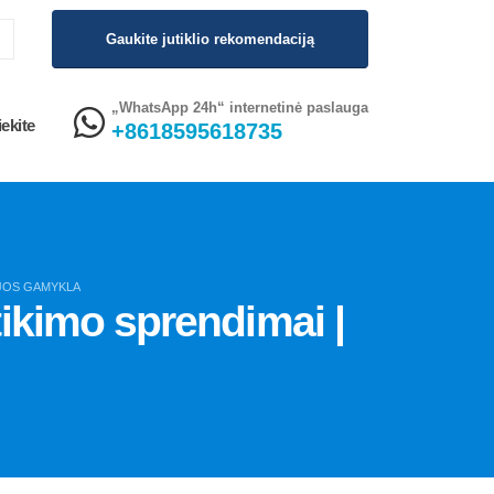
Gaukite jutiklio rekomendaciją
„WhatsApp 24h“ internetinė paslauga
ekite
+8618595618735
IJOS GAMYKLA
tikimo sprendimai |