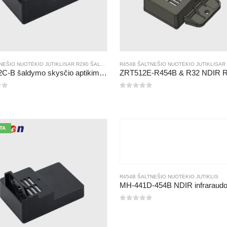
NEŠIO NUOTĖKIO JUTIKLIS
AR
R290 ŠALTNEŠIO NUOTĖKIO JUTIKLIS
R454B ŠALTNEŠIO NUOTĖKIO JUTIKLIS
AR
R454B ŠALTNEŠIO
AR
ZRT512C-B šaldymo skysčio aptikimo modulis | Žemos įtampos NDIR dujų jutiklis R32, R454B, R290
0
iš 5
TA
R454B ŠALTNEŠIO NUOTĖKIO JUTIKLIS
0
iš 5