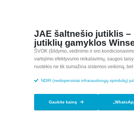
JAE šaltnešio jutiklis –
jutiklių gamyklos Wins
ŠVOK (šildymo, vėdinimo ir oro kondicionavimo
vartojimo efektyvumo reikalavimų, saugos taisyk
nuotėkis ne tik sumažina sistemos veikimą, bet 
NDIR (nedispersiniai infraraudonųjų spindulių) juti
Gaukite kainą
„WhatsAp