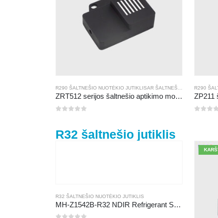
R290 ŠALTNEŠIO NUOTĖKIO JUTIKLIS
AR
ŠALTNEŠIO DUJŲ JUTIKLIS
R290 ŠAL
ZRT512 serijos šaltnešio aptikimo modulis
0
iš 5
0
iš 5
R32 šaltnešio jutiklis
KARŠ
R32 ŠALTNEŠIO NUOTĖKIO JUTIKLIS
MH-Z1542B-R32 NDIR Refrigerant Sensor | High Sensitivity | Long Lifespan | HVAC & Industrial Safety