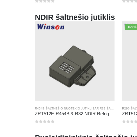
0
iš 5
0
iš 5
NDIR šaltnešio jutiklis
KARŠ
R454B ŠALTNEŠIO NUOTĖKIO JUTIKLIS
AR
R32 ŠALTNEŠIO NUOTĖKIO JUTIKLIS
R290 ŠAL
ZRT512E-R454B & R32 NDIR Refrigerant Detection Module, RS485 HVAC Sensor, UL/IEC Certified
0
iš 5
0
iš 5