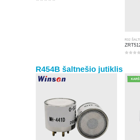
0
iš 5
R32 ŠALT
0
iš 5
R454B šaltnešio jutiklis
KARŠ