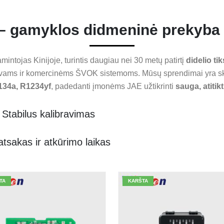
is – gamyklos didmeninė prekyba
amintojas Kinijoje, turintis daugiau nei 30 metų patirtį
didelio tik
tuvams ir komercinėms ŠVOK sistemoms. Mūsų sprendimai yra sk
134a, R1234yf
, padedanti įmonėms JAE užtikrinti
sauga, atitikt
Stabilus kalibravimas
atsakas ir atkūrimo laikas
TA
KARŠTA