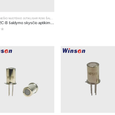
NEŠIO NUOTĖKIO JUTIKLIS
AR
R410A ŠALTNEŠIO NUOTĖKIO JUTIKLIS
AR
R290 ŠALTNEŠIO NUOTĖKIO JUTIKLIS
AR
R454B ŠALTNEŠIO NUOTĖKIO JU
AR
R454B ŠALTNEŠIO
ZRT512C-B šaldymo skysčio aptikimo modulis | Žemos įtampos NDIR dujų jutiklis R32, R454B, R290