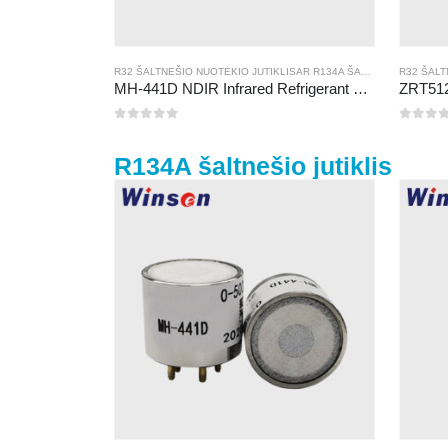
R32 ŠALTNEŠIO NUOTĖKIO JUTIKLIS
AR
R134A ŠALTNEŠIO NUOTĖKIO JUTIKLIS
R32 ŠALT
MH-441D NDIR Infrared Refrigerant Sensor | High Sensitivity | HVAC & Industrial Safety | Long Lifespan
0
iš 5
0
iš 5
R134A šaltnešio jutiklis