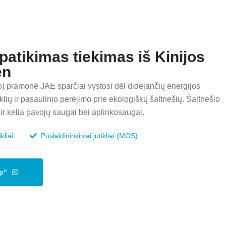
 patikimas tiekimas iš Kinijos
en
) pramonė JAE sparčiai vystosi dėl didėjančių energijos
lių ir pasaulinio perėjimo prie ekologiškų šaltnešių. Šaltnešio
ir kelia pavojų saugai bei aplinkosaugai.
kliai
Puslaidininkiniai jutikliai (MOS)
p“