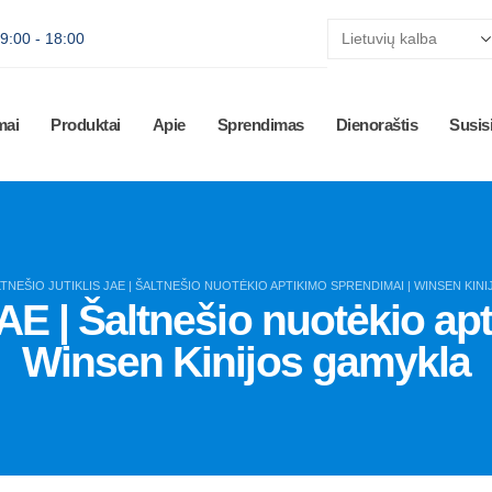
 9:00 - 18:00
mai
Produktai
Apie
Sprendimas
Dienoraštis
Susisi
TNEŠIO JUTIKLIS JAE | ŠALTNEŠIO NUOTĖKIO APTIKIMO SPRENDIMAI | WINSEN KIN
 JAE | Šaltnešio nuotėkio ap
Winsen Kinijos gamykla