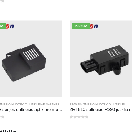
TA
KARŠTA
TNEŠIO NUOTĖKIO JUTIKLIS
AR
ŠALTNEŠIO DUJŲ JUTIKLIS
R290 ŠALTNEŠIO NUOTĖKIO JUTIKLIS
ZRT512 serijos šaltnešio aptikimo modulis
0
iš 5