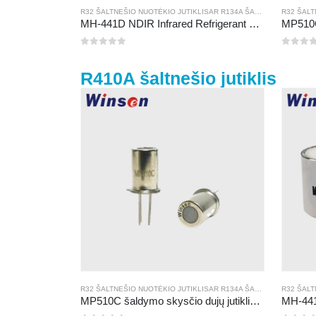
R32 ŠALTNEŠIO NUOTĖKIO JUTIKLIS
AR
R134A ŠALTNEŠIO NUOTĖKIO JUTIKLIS
R32 ŠALT
MH-441D NDIR Infrared Refrigerant Sensor | High Sensitivity | HVAC & Industrial Safety | Long Lifespan
0
iš 5
0
iš 5
R410A šaltnešio jutiklis
R32 ŠALTNEŠIO NUOTĖKIO JUTIKLIS
AR
R134A ŠALTNEŠIO NUOTĖKIO JUTIKLIS
R32 ŠALT
MP510C šaldymo skysčio dujų jutiklis | Didelio jautrumo FREON nutekėjimo aptikimas R32, R134A, R410A, R290