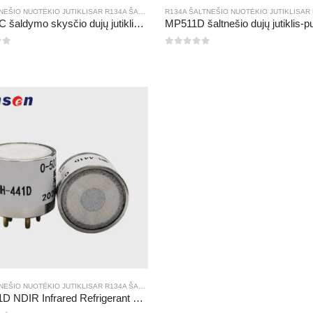
NEŠIO NUOTĖKIO JUTIKLIS
AR
R410A ŠALTNEŠIO NUOTĖKIO JUTIKLIS
AR
R134A ŠALTNEŠIO NUOTĖKIO JUTIKLIS
R134A ŠALTNEŠIO NUOTĖKIO JUTIKLIS
AR
R454B ŠALTNEŠIO NUOTĖKIO JU
AR
R290 ŠALTNEŠIO
AR
MP510C šaldymo skysčio dujų jutiklis | Didelio jautrumo FREON nutekėjimo aptikimas R32, R134A, R410A, R290
0
iš 5
NEŠIO NUOTĖKIO JUTIKLIS
AR
R290 ŠALTNEŠIO NUOTĖKIO JUTIKLIS
AR
R134A ŠALTNEŠIO NUOTĖKIO JUTIKLIS
AR
R410A ŠALTNEŠIO NUOTĖKIO JUT
AR
R410A ŠALTNEŠI
MH-441D NDIR Infrared Refrigerant Sensor | High Sensitivity | HVAC & Industrial Safety | Long Lifespan