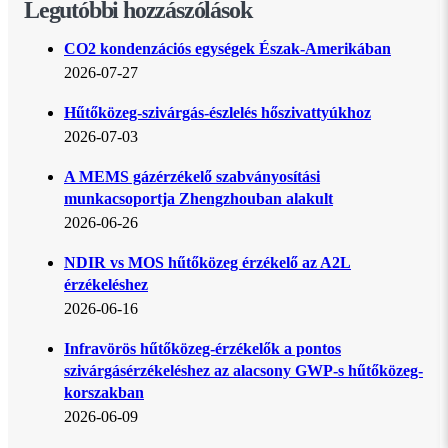
Legutóbbi hozzászólások
CO2 kondenzációs egységek Észak-Amerikában
2026-07-27
Hűtőközeg-szivárgás-észlelés hőszivattyúkhoz
2026-07-03
A MEMS gázérzékelő szabványosítási
munkacsoportja Zhengzhouban alakult
2026-06-26
NDIR vs MOS hűtőközeg érzékelő az A2L
érzékeléshez
2026-06-16
Infravörös hűtőközeg-érzékelők a pontos
szivárgásérzékeléshez az alacsony GWP-s hűtőközeg-
korszakban
2026-06-09