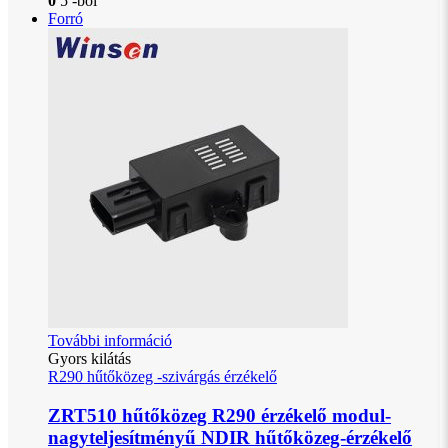
0
5 -ből
Forró
További információ
Gyors kilátás
R290 hűtőközeg -szivárgás érzékelő
ZRT510 hűtőközeg R290 érzékelő modul-
nagyteljesítményű NDIR hűtőközeg-érzékelő