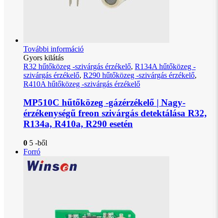
További információ
Gyors kilátás
R32 hűtőközeg -szivárgás érzékelő
,
R134A hűtőközeg -
szivárgás érzékelő
,
R290 hűtőközeg -szivárgás érzékelő
,
R410A hűtőközeg -szivárgás érzékelő
MP510C hűtőközeg -gázérzékelő | Nagy-
érzékenységű freon szivárgás detektálása R32,
R134a, R410a, R290 esetén
0
5 -ből
Forró