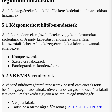
légkondicionálásban
A hűtőközeg-érzékelőket különféle kereskedelmi alkalmazásokban
használják:
5.1 Központosított hűtőberendezések
A hűtőberendezések egész épületeket vagy komplexumokat
szolgálnak ki. A nagy kapacitású rendszerek szivárgása
katasztrofális lehet. A hűtőközeg-érzékelők a közelben vannak
elhelyezve:
Kompresszorok
Szelep csatlakozások
Párologtatók és kondenzátorok
5.2 VRF/VRV rendszerek
A változó hűtőközegáramú rendszerek hosszú csöveket és több
beltéri egységet használnak, növelve a szivárgás kockázatát a lakott
terekben. Az érzékelők figyelik a beltéri levegő minőségét:
Védje a lakókat
Tartsa be a biztonsági előírásokat (
ASHRAE 15
,
EN 378
)