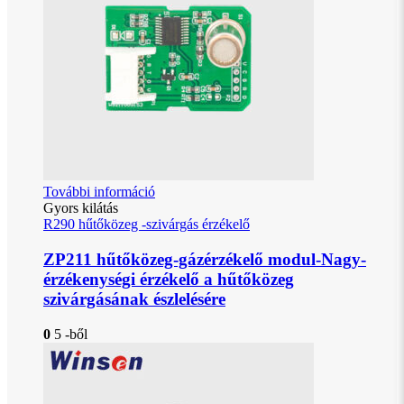
További információ
Gyors kilátás
R290 hűtőközeg -szivárgás érzékelő
ZP211 hűtőközeg-gázérzékelő modul-Nagy-
érzékenységi érzékelő a hűtőközeg
szivárgásának észlelésére
0
5 -ből