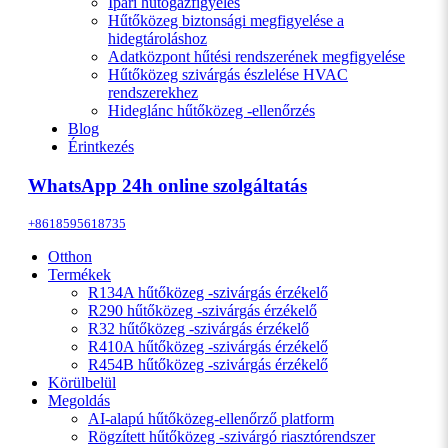
Ipari hűtőgázfigyelés
Hűtőközeg biztonsági megfigyelése a
hidegtároláshoz
Adatközpont hűtési rendszerének megfigyelése
Hűtőközeg szivárgás észlelése HVAC
rendszerekhez
Hideglánc hűtőközeg -ellenőrzés
Blog
Érintkezés
WhatsApp 24h online szolgáltatás
+8618595618735
Otthon
Termékek
R134A hűtőközeg -szivárgás érzékelő
R290 hűtőközeg -szivárgás érzékelő
R32 hűtőközeg -szivárgás érzékelő
R410A hűtőközeg -szivárgás érzékelő
R454B hűtőközeg -szivárgás érzékelő
Körülbelül
Megoldás
AI-alapú hűtőközeg-ellenőrző platform
Rögzített hűtőközeg -szivárgó riasztórendszer