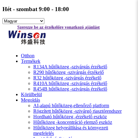
Hét - szombat 9:00 - 18:00
Szerezze be az érzékelőre vonatkozó ajánlást
Otthon
Termékek
R134A hűtőközeg -szivárgás érzékelő
R290 hűtőközeg -szivárgás érzékelő
R32 hűtőközeg -szivárgás érzékelő
R410A hűtőközeg -szivárgás érzékelő
R454B hűtőközeg -szivárgás érzékelő
Körülbelül
Megoldás
AI-alapú hűtőközeg-ellenőrző platform
Rögzített hűtőközeg -szivárgó riasztórendszer
Hordható hűtőközeg -érzékelő eszköz
Hűtőközeg -koncentráció elemző eszköz
Hűtőközeg helyreállítása és környezeti
megfelelés