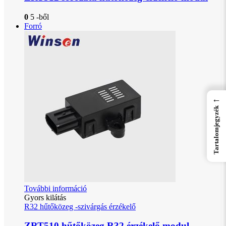
0
5 -ből
Forró
←
Tartalomjegyzék
További információ
Gyors kilátás
R32 hűtőközeg -szivárgás érzékelő
ZRT510 hűtőközeg R32 érzékelő modul-