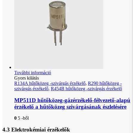
További információ
Gyors kilátás
R134A hűtőközeg -szivárgás érzékelő
,
R290 hűtőközeg -
szivárgás érzékelő
,
R454B hűtőközeg -szivárgás érzékelő
MP511D hűtőközeg-gázérzékelő-félvezető-alapú
érzékelő a hűtőközeg szivárgásának észlelésére
0
5 -ből
4.3 Elektrokémiai érzékelők