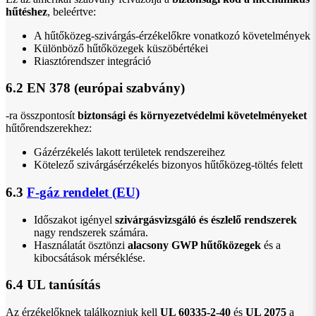
hűtéshez
, beleértve:
A hűtőközeg-szivárgás-érzékelőkre vonatkozó követelmények
Különböző hűtőközegek küszöbértékei
Riasztórendszer integráció
6.2 EN 378 (európai szabvány)
-ra összpontosít
biztonsági és környezetvédelmi követelményeket
hűtőrendszerekhez:
Gázérzékelés lakott területek rendszereihez
Kötelező szivárgásérzékelés bizonyos hűtőközeg-töltés felett
6.3
F-gáz rendelet (EU)
Időszakot igényel
szivárgásvizsgáló és észlelő rendszerek
nagy rendszerek számára.
Használatát ösztönzi
alacsony GWP hűtőközegek
és a
kibocsátások mérséklése.
6.4 UL tanúsítás
Az érzékelőknek találkozniuk kell
UL 60335-2-40
és
UL 2075
a