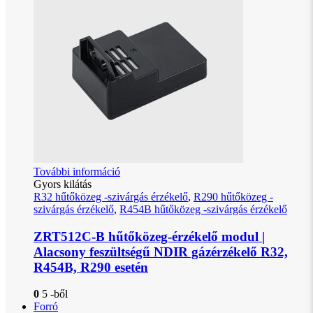
További információ
Gyors kilátás
R32 hűtőközeg -szivárgás érzékelő
,
R290 hűtőközeg -
szivárgás érzékelő
,
R454B hűtőközeg -szivárgás érzékelő
ZRT512C-B hűtőközeg-érzékelő modul |
Alacsony feszültségű NDIR gázérzékelő R32,
R454B, R290 esetén
0
5 -ből
Forró