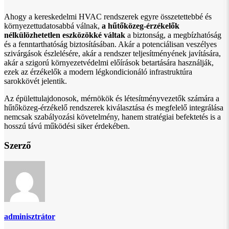
Ahogy a kereskedelmi HVAC rendszerek egyre összetettebbé és
környezettudatosabbá válnak,
a hűtőközeg-érzékelők
nélkülözhetetlen eszközökké váltak
a biztonság, a megbízhatóság
és a fenntarthatóság biztosításában. Akár a potenciálisan veszélyes
szivárgások észlelésére, akár a rendszer teljesítményének javítására,
akár a szigorú környezetvédelmi előírások betartására használják,
ezek az érzékelők a modern légkondicionáló infrastruktúra
sarokkövét jelentik.
Az épülettulajdonosok, mérnökök és létesítményvezetők számára a
hűtőközeg-érzékelő rendszerek kiválasztása és megfelelő integrálása
nemcsak szabályozási követelmény, hanem stratégiai befektetés is a
hosszú távú működési siker érdekében.
Szerző
adminisztrátor