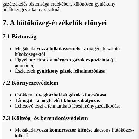
gázérzékelés biztonsága érdekében, különösen gyúlékony
hűtőközeges alkalmazásoknál.
7. A hűtőközeg-érzékelők előnyei
7.1 Biztonság
Megakadályozza
fulladásveszély
az oxigént kiszorító
hűtőközegektől
Figyelmeztetések a
mérgező gázok expozíciója
(pl.
ammónia)
Észlelések
gyúlékony gázok felhalmozódása
7.2 Környezetvédelem
Csökkenti
üvegházhatású gázok kibocsátása
Támogatja a megfelelést
klímaszabályozás
Lehetővé teszi a fenntartható létesítménygazdálkodást
7.3 Költség- és berendezésvédelem
Megakadályozza
kompresszor kiégése
alacsony hűtőközeg-
töltettől