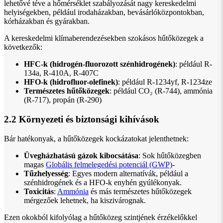
lehetővé téve a hőmérséklet szabályozását nagy kereskedelmi
helyiségekben, például irodaházakban, bevásárlóközpontokban,
kórházakban és gyárakban.
A kereskedelmi klímaberendezésekben szokásos hűtőközegek a
következők:
HFC-k (hidrogén-fluorozott szénhidrogének)
: például R-
134a, R-410A, R-407C
HFO-k (hidrofluor-olefinek)
: például R-1234yf, R-1234ze
Természetes hűtőközegek
: például CO₂ (R-744), ammónia
(R-717), propán (R-290)
2.2 Környezeti és biztonsági kihívások
Bár hatékonyak, a hűtőközegek kockázatokat jelenthetnek:
Üvegházhatású gázok kibocsátása
: Sok hűtőközegben
magas
Globális felmelegedési potenciál (GWP)
-
Tűzhelyesség
: Egyes modern alternatívák, például a
szénhidrogének és a HFO-k enyhén gyúlékonyak.
Toxicitás
:
Ammónia
és más természetes hűtőközegek
mérgezőek lehetnek, ha kiszivárognak.
Ezen okokból kifolyólag a hűtőközeg szintjének érzékelőkkel