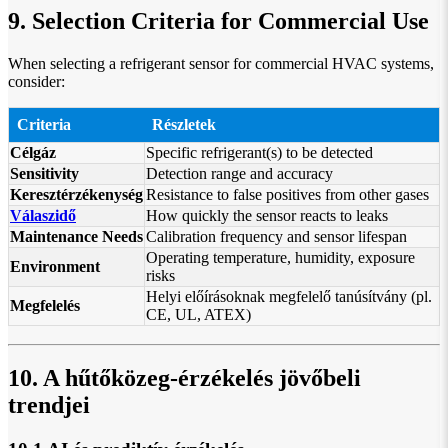
9. Selection Criteria for Commercial Use
When selecting a refrigerant sensor for commercial HVAC systems,
consider:
Criteria
Részletek
Célgáz
Specific refrigerant(s) to be detected
Sensitivity
Detection range and accuracy
Keresztérzékenység
Resistance to false positives from other gases
Válaszidő
How quickly the sensor reacts to leaks
Maintenance Needs
Calibration frequency and sensor lifespan
Operating temperature, humidity, exposure
Environment
risks
Helyi előírásoknak megfelelő tanúsítvány (pl.
Megfelelés
CE, UL, ATEX)
10. A hűtőközeg-érzékelés jövőbeli
trendjei