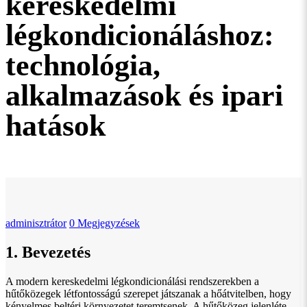
kereskedelmi
légkondicionáláshoz:
technológia,
alkalmazások és ipari
hatások
adminisztrátor
0 Megjegyzések
1. Bevezetés
A modern kereskedelmi légkondicionálási rendszerekben a
hűtőközegek létfontosságú szerepet játszanak a hőátvitelben, hogy
kényelmes beltéri környezetet teremtsenek. A hűtőközeg jelenléte