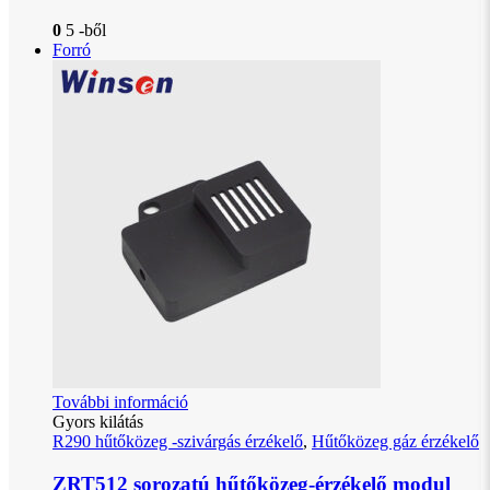
0
5 -ből
Forró
További információ
Gyors kilátás
R290 hűtőközeg -szivárgás érzékelő
,
Hűtőközeg gáz érzékelő
ZRT512 sorozatú hűtőközeg-érzékelő modul