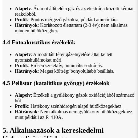
Alapelv
: Áramot állít elő a gáz és az elektróda közötti kémiai
reakcióból.
Profik
: Pontos mérgező gázokra, például ammóniára.
Hátrányok
: Korlátozott élettartam (2-3 év); nem alkalmas
minden hűtőközeghez.
4.4 Fotoakusztikus érzékelők
Alapelv
: A modulált fény gázelnyelése által keltett
nyomáshullámokat méri.
Profik
: Erősen szelektív, minimális sodródás.
Hátrányok
: Magas költség; bonyolultabb beállítás.
4.5 Pellistor (katalitikus gyöngy) érzékelők
Alapelv
: Érzékeli a gyúlékony gázok oxidációjából származó
hőt.
Profik
: Hatékony szénhidrogén alapú hűtőközegekhez.
Hátrányok
: Nem alkalmas nem gyúlékony hűtőközegekhez,
mint például az R-410A.
5. Alkalmazások a kereskedelmi