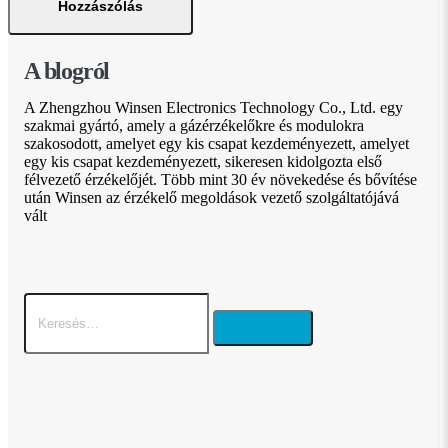
A blogról
A Zhengzhou Winsen Electronics Technology Co., Ltd. egy
szakmai gyártó, amely a gázérzékelőkre és modulokra
szakosodott, amelyet egy kis csapat kezdeményezett, amelyet
egy kis csapat kezdeményezett, sikeresen kidolgozta első
félvezető érzékelőjét. Több mint 30 év növekedése és bővítése
után Winsen az érzékelő megoldások vezető szolgáltatójává
vált