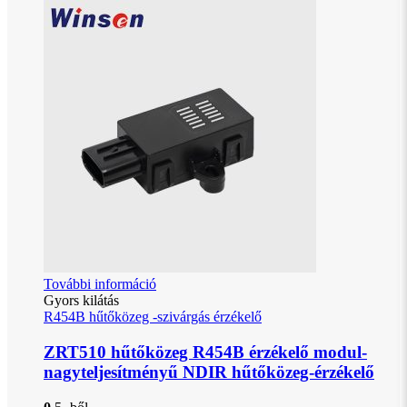
További információ
Gyors kilátás
R454B hűtőközeg -szivárgás érzékelő
ZRT510 hűtőközeg R454B érzékelő modul-
nagyteljesítményű NDIR hűtőközeg-érzékelő