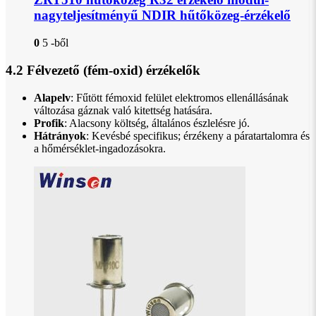
nagyteljesítményű NDIR hűtőközeg-érzékelő
0
5 -ből
4.2 Félvezető (fém-oxid) érzékelők
Alapelv
: Fűtött fémoxid felület elektromos ellenállásának
változása gáznak való kitettség hatására.
Profik
: Alacsony költség, általános észlelésre jó.
Hátrányok
: Kevésbé specifikus; érzékeny a páratartalomra és
a hőmérséklet-ingadozásokra.