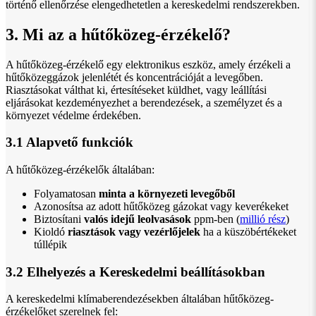
történő ellenőrzése elengedhetetlen a kereskedelmi rendszerekben.
3. Mi az a hűtőközeg-érzékelő?
A hűtőközeg-érzékelő egy elektronikus eszköz, amely érzékeli a
hűtőközeggázok jelenlétét és koncentrációját a levegőben.
Riasztásokat válthat ki, értesítéseket küldhet, vagy leállítási
eljárásokat kezdeményezhet a berendezések, a személyzet és a
környezet védelme érdekében.
3.1 Alapvető funkciók
A hűtőközeg-érzékelők általában:
Folyamatosan
minta a környezeti levegőből
Azonosítsa az adott hűtőközeg gázokat vagy keverékeket
Biztosítani
valós idejű leolvasások
ppm-ben (
millió rész
)
Kioldó
riasztások vagy vezérlőjelek
ha a küszöbértékeket
túllépik
3.2 Elhelyezés a Kereskedelmi beállításokban
A kereskedelmi klímaberendezésekben általában hűtőközeg-
érzékelőket szerelnek fel: