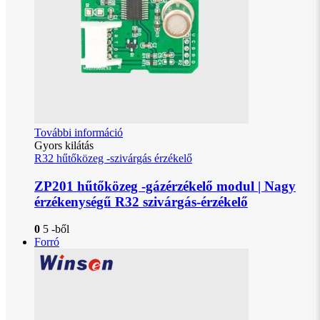
További információ
Gyors kilátás
R32 hűtőközeg -szivárgás érzékelő
ZP201 hűtőközeg -gázérzékelő modul | Nagy
érzékenységű R32 szivárgás-érzékelő
0
5 -ből
Forró