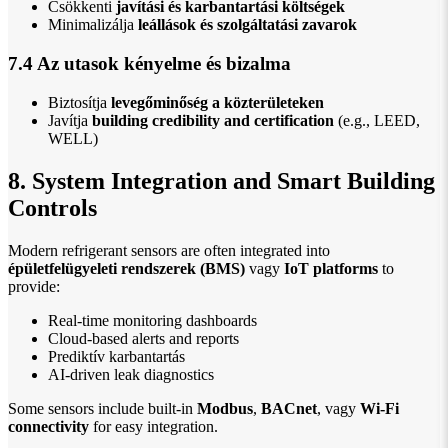
Csökkenti
javítási és karbantartási költségek
Minimalizálja
leállások és szolgáltatási zavarok
7.4 Az utasok kényelme és bizalma
Biztosítja
levegőminőség a közterületeken
Javítja
building credibility and certification
(e.g., LEED,
WELL)
8. System Integration and Smart Building
Controls
Modern refrigerant sensors are often integrated into
épületfelügyeleti rendszerek (BMS)
vagy
IoT platforms
to
provide:
Real-time monitoring dashboards
Cloud-based alerts and reports
Prediktív karbantartás
AI-driven leak diagnostics
Some sensors include built-in
Modbus
,
BACnet
, vagy
Wi-Fi
connectivity
for easy integration.