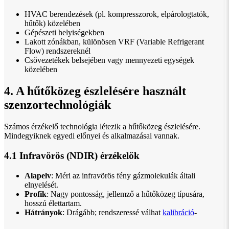
HVAC berendezések (pl. kompresszorok, elpárologtatók,
hűtők) közelében
Gépészeti helyiségekben
Lakott zónákban, különösen VRF (Variable Refrigerant
Flow) rendszereknél
Csővezetékek belsejében vagy mennyezeti egységek
közelében
4. A hűtőközeg észlelésére használt
szenzortechnológiák
Számos érzékelő technológia létezik a hűtőközeg észlelésére.
Mindegyiknek egyedi előnyei és alkalmazásai vannak.
4.1 Infravörös (NDIR) érzékelők
Alapelv
: Méri az infravörös fény gázmolekulák általi
elnyelését.
Profik
: Nagy pontosság, jellemző a hűtőközeg típusára,
hosszú élettartam.
Hátrányok
: Drágább; rendszeressé válhat
kalibráció
-