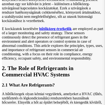
azonban egy sor kihívást is jelent – ​​különösen a hűtőközeg-
szivárgással kapcsolatos kockázatokat. Ezek a szivárgások a
rendszer hatékonyságának csökkenéséhez, környezeti ártalmakhoz,
a szabályozási nem megfelelőséghez, sőt az utasok biztonsági
kockázatához is vezethetnek.
E kockázatok kezelésére
hűtőközeg érzékelők
are employed as part
of a larger monitoring and safety strategy. These sensors
continuously detect the presence of refrigerant gases in the
environment and alert operators or control systems in case of
abnormal conditions. This article explores the principles, types, uses,
and importance of refrigerant sensors in commercial air
conditioning, with a focus on their role in compliance, energy
efficiency, occupant safety, and environmental responsibility.
2. The Role of Refrigerants in
Commercial HVAC Systems
2.1 What Are Refrigerants?
A hűtőközegek olyan kémiai vegyületek, amelyeket a HVAC (fűtés,
szellőztetés és légkondicionálás) rendszerekben használnak
hőcserére. Elnyelik a hőt az épület belsejéből, és kiengedik kívülről,