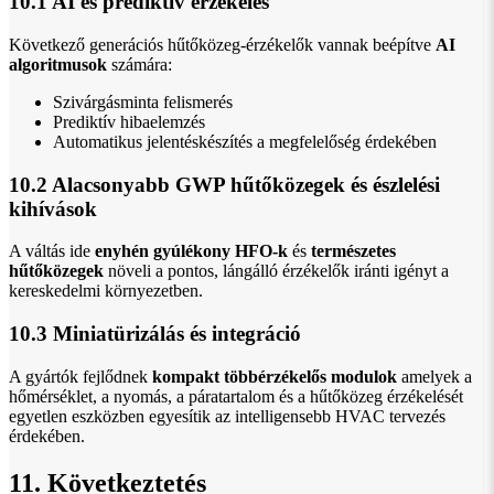
10.1 AI és prediktív érzékelés
Következő generációs hűtőközeg-érzékelők vannak beépítve
AI
algoritmusok
számára:
Szivárgásminta felismerés
Prediktív hibaelemzés
Automatikus jelentéskészítés a megfelelőség érdekében
10.2 Alacsonyabb GWP hűtőközegek és észlelési
kihívások
A váltás ide
enyhén gyúlékony HFO-k
és
természetes
hűtőközegek
növeli a pontos, lángálló érzékelők iránti igényt a
kereskedelmi környezetben.
10.3 Miniatürizálás és integráció
A gyártók fejlődnek
kompakt többérzékelős modulok
amelyek a
hőmérséklet, a nyomás, a páratartalom és a hűtőközeg érzékelését
egyetlen eszközben egyesítik az intelligensebb HVAC tervezés
érdekében.
11. Következtetés