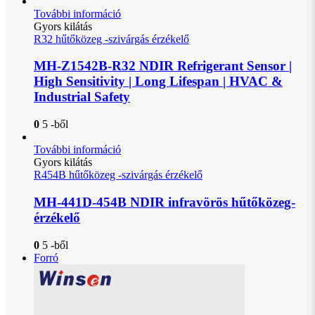
További információ
Gyors kilátás
R32 hűtőközeg -szivárgás érzékelő
MH-Z1542B-R32 NDIR Refrigerant Sensor |
High Sensitivity | Long Lifespan | HVAC &
Industrial Safety
0
5 -ből
További információ
Gyors kilátás
R454B hűtőközeg -szivárgás érzékelő
MH-441D-454B NDIR infravörös hűtőközeg-
érzékelő
0
5 -ből
Forró