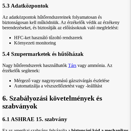
5.3 Adatközpontok
Az adatközpontok hűtőrendszereinek folyamatosan és
biztonságosan kell működniük. Az érzékelők védik az érzékeny
berendezéseket, és biztosítják az előírásoknak való megfelelést:
HFC-ket használó tűzoltó rendszerek
Környezeti monitoring
5.4 Szupermarketek és hűtőházak
Nagy hűtőrendszerek használhatók
Társ
vagy ammónia. Az
érzékelők segítenek:
Mérgező vagy nagynyomású gázszivárgás észlelése
Automatizálja a vészszellőztetést vagy -leállítást
6. Szabályozási követelmények és
szabványok
6.1 ASHRAE 15. szabvány
Ez az amerikai szabvány felvázolja a
biztonsági kód a mechanikus