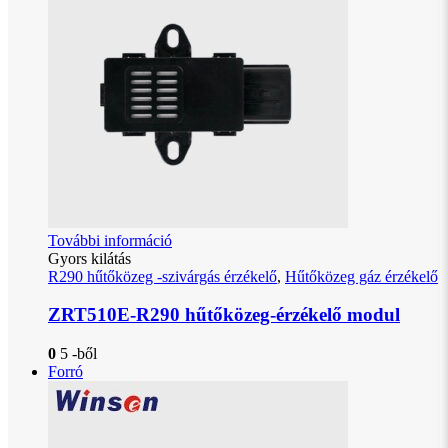
További információ
Gyors kilátás
R290 hűtőközeg -szivárgás érzékelő
,
Hűtőközeg gáz érzékelő
ZRT510E-R290 hűtőközeg-érzékelő modul
0
5 -ből
Forró