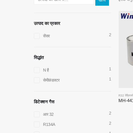
खोज
उत्पाद का प्रकार
2
सेंसर
सिद्धांत
1
N है
1
सेमीकंडक्टर
R32 रेफ्रिजर
डिटेक्शन गैस
2
आर 32
2
R134A