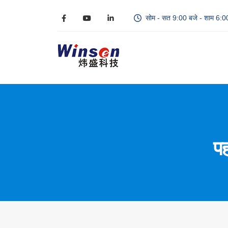
सोम - सत 9:00 बजे - शाम 6:0
पह