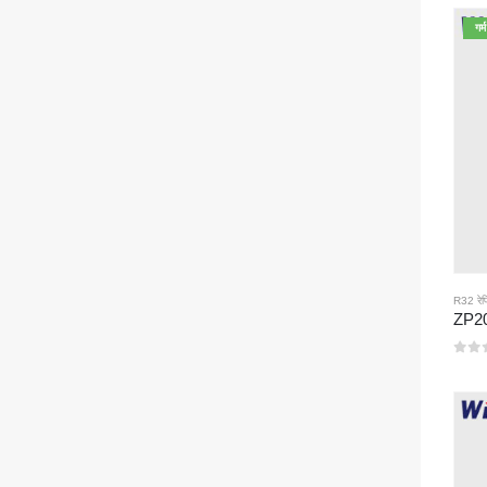
गर्म
R32 रेफ्
0
5 मे