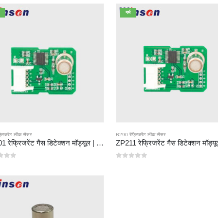
गर्म
रिजरेंट लीक सेंसर
R290 रेफ्रिजरेंट लीक सेंसर
ZP201 रेफ्रिजरेंट गैस डिटेक्शन मॉड्यूल | उच्च संवेदनशीलता R32 रिसाव सेंसर
ं से
0
5 में से