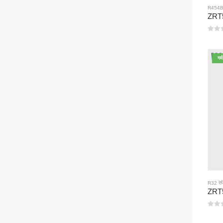
R454B र
0
5 मे
गर्म
R32 रेफ्
0
5 मे