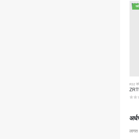
गर्म
R32 रेफ्
0
5 मे
अर्
लागत 