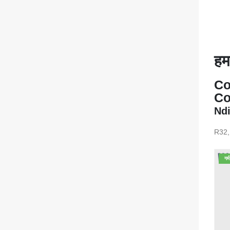
हम
Co
Co
Ndi
R32, 
गर्म