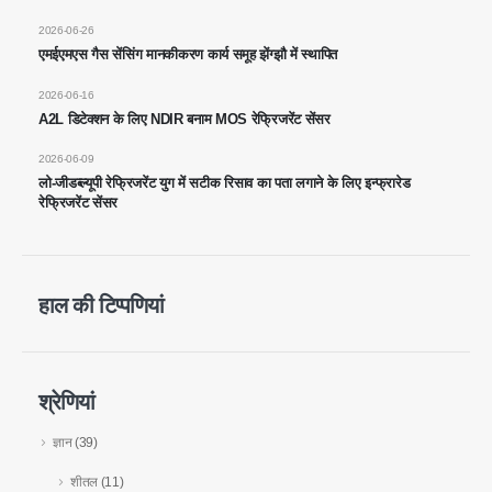
WeChat
: 18569903598
2026-06-26
एमईएमएस गैस सेंसिंग मानकीकरण कार्य समूह झेंग्झौ में स्थापित
2026-06-16
A2L डिटेक्शन के लिए NDIR बनाम MOS रेफ्रिजरेंट सेंसर
2026-06-09
लो-जीडब्ल्यूपी रेफ्रिजरेंट युग में सटीक रिसाव का पता लगाने के लिए इन्फ्रारेड
रेफ्रिजरेंट सेंसर
WeChat
Whatsapp
हॉट प्रोडक्ट्स
आर 290 सेंसर
हाल की टिप्पणियां
R454B सेंसर
आर 32 सेंसर
R410 सेंसर
श्रेणियां
R454B सेंसर
ज्ञान
(39)
हमारा समाधान
शीतल
(11)
एचवीएसी सिस्टम के लिए सर्द रिसाव का पता