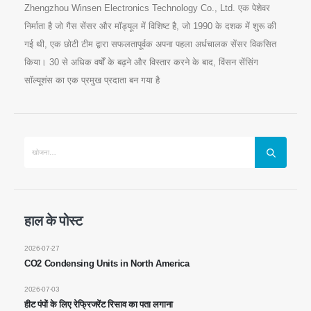
Zhengzhou Winsen Electronics Technology Co., Ltd. एक पेशेवर
निर्माता है जो गैस सेंसर और मॉड्यूल में विशिष्ट है, जो 1990 के दशक में शुरू की
गई थी, एक छोटी टीम द्वारा सफलतापूर्वक अपना पहला अर्धचालक सेंसर विकसित
किया। 30 से अधिक वर्षों के बढ़ने और विस्तार करने के बाद, विंसन सेंसिंग
सॉल्यूशंस का एक प्रमुख प्रदाता बन गया है
हमसे संपर्क करें
हाल के पोस्ट
पता
: नं .299 जिंसुओ रोड, नेशनल हाई-टेक ज़ोन, झेंगझोउ
2026-07-27
टेलीफोन
:
0086-371-67169097
CO2 Condensing Units in North America
ईमेल
:
cece@winsensor.com
2026-07-03
Whatsapp
: +
8618595618735
हीट पंपों के लिए रेफ्रिजरेंट रिसाव का पता लगाना