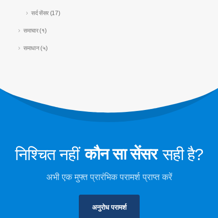
लगाना
सर्द सेंसर
(17)
कोल्ड चेन रेफ्रिजरेंट मॉनिटरिंग
समाचार
(१)
आंकड़ा केंद्र शीतलन तंत्र निगरानी
समाधान
(५)
कोल्ड स्टोरेज के लिए सर्द सुरक्षा निगरानी
औद्योगिक प्रशीतन गैस निगरानी
और देखें
हमारे पर का पालन करें
निश्चित नहीं
कौन सा सेंसर
सही है?
अभी एक मुफ्त प्रारंभिक परामर्श प्राप्त करें
अनुरोध परामर्श
विंसन. © 2026. सर्वाधिकार सुरक्षित