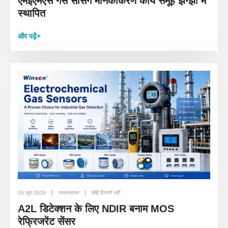
एमईएमएस गैस सेंसिंग मानकीकरण कार्य समूह झेंग्झौ में
स्थापित
और पढ़ें+
16 जून 2026
व्यवस्थापक
कोई टिप्पणी नहीं
A2L डिटेक्शन के लिए NDIR बनाम MOS
रेफ्रिजरेंट सेंसर