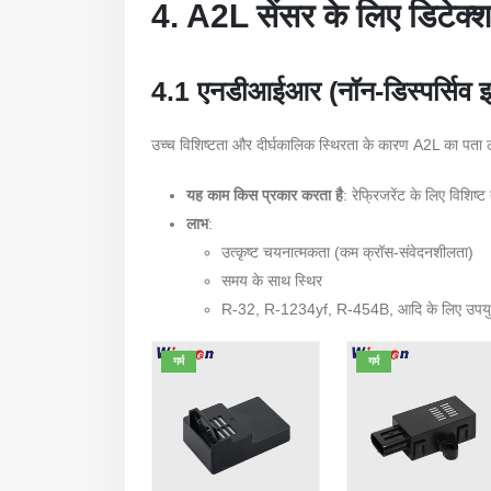
4. A2L सेंसर के लिए डिटेक्
4.1 एनडीआईआर (नॉन-डिस्पर्सिव इन
उच्च विशिष्टता और दीर्घकालिक स्थिरता के कारण A2L का पता 
यह काम किस प्रकार करता है
: रेफ्रिजरेंट के लिए विशिष
लाभ
:
उत्कृष्ट चयनात्मकता (कम क्रॉस-संवेदनशीलता)
समय के साथ स्थिर
R-32, R-1234yf, R-454B, आदि के लिए उपयु
गर्म
गर्म