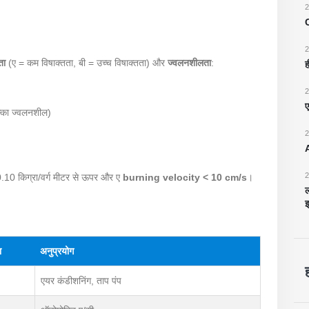
2
2
ता
(ए = कम विषाक्तता, बी = उच्च विषाक्तता) और
ज्वलनशीलता
:
ह
2
ए
्का ज्वलनशील)
2
A
2
.10 किग्रा/वर्ग मीटर से ऊपर और ए
burning velocity < 10 cm/s
।
ल
इ
ा
अनुप्रयोग
एयर कंडीशनिंग, ताप पंप