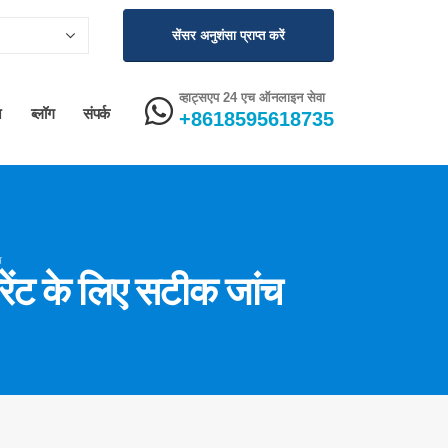
सेंसर अनुशंसा प्राप्त करें
व्हाट्सएप 24 एच ऑनलाइन सेवा
न
ब्लॉग
संपर्क
+8618595618735
च
रेंट के लिए सटीक जांच