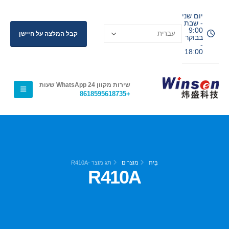
יום שני
- שבת
9:00
קבל המלצה על חיישן
בבוקר
-
18:00
שירות מקוון WhatsApp 24 שעות
+8618595618735
בַּיִת
מוצרים
תג מוצר -
R410A
R410A