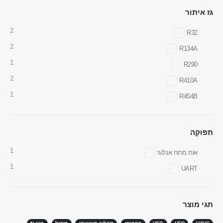
גז איתור
2
R32
2
R134A
1
R290
2
WhatsApp
WeChat
R410A
מוצרים חמים
1
R454B
חיישן R290
חיישן R454B
תְפוּקָה
חיישן R32
1
אות מתח אנלוגי
חיישן R410
1
UART
חיישן R454B
הפיתרון שלנו
תגי מוצר
איתור דליפות קירור למערכות HVAC
ניטור קירור שרשרת קרה