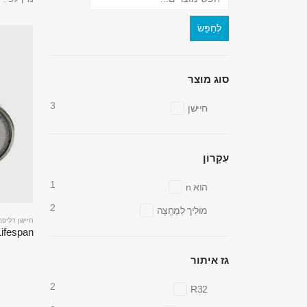
לְחַפֵּשׂ
סוג מוצר
3
חיישן
עִקָרוֹן
1
הוא n
2
מוֹלִיך לְמֶחֱצָה
חיישן דליפת ק
גז איתור
2
R32