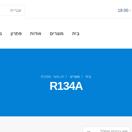
בַּיִת
מוצרים
אוֹדוֹת
פִּתָרוֹן
ב
בַּיִת
מוצרים
תג מוצר -
R134A
R134A