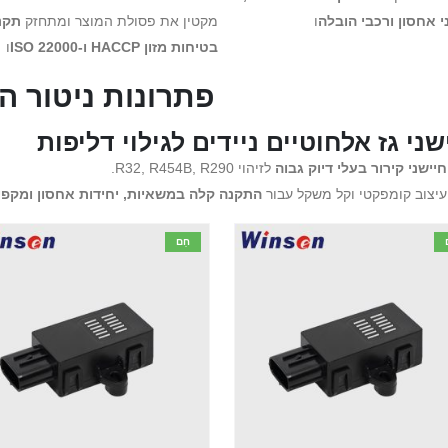
 אחסון ורכבי הובלה
ו
מקטין את פסולת המוצר ומתחזק
תקנ
בטיחות מזון HACCP ו-ISO 22000
ו
פתרונות ניטור ה
שני גז אלחוטיים ניידים לגילוי דליפות
חיישני קירור בעלי דיוק גבוה
לזיהוי R32, R454B, R290.
עיצוב קומפקטי וקל משקל עבור
התקנה קלה במשאיות, יחידות אחסון ומקפי
חַם