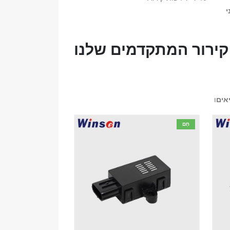
י
קירור המתקדמים שלנו
אים
ו
חַם