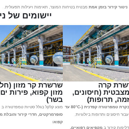
ניטור קירור בזמן אמת
מבטיח בטיחות המוצר, תאימות ויעילות תפעולית.
יישומים של נ
רת קרה
שרשרת קר מזון (חלב
צבטית (חיסונים,
מזון קפוא, פירות ים,
מה, תרופות)
בשר)
בקרת טמפרטורה קפדנית (-80°C עד
מונע קלקל בגלל סטיות טמפרטורה ב
בור חיסונים ותרופות ביולוגיות.
סופרמרקטים, חדרי קירור והובלת מז
קפוא
ו
דליפות קירור ב
מקפיאים רפואיים,