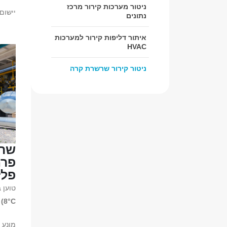
ניטור מערכות קירור מרכז
יישום
נתונים
איתור דליפות קירור למערכות
HVAC
ניטור קירור שרשרת קרה
שרש
פרמ
פלז
טוען
8°C)
ע
מונע 