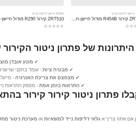
R290 חיישן דליפת קירור
ZRT510 קירור R454B מודול חיישן-חיישן קירור NDIR בעל ביצועים גבוהים
 5
0
מתוך 5
היתרונות של פתרון ניטור הקירור
✔
מונע אובדן מוצ
✔
מבטיח ציות
- עומד בתקני שרשרת הקור של , FDA, GDP
✔
מצמצם את צריכת האנרגיה
- מייעל
✔
התראות בזמן אמת
- מספק התראות ניי
לו פתרון ניטור קירור קירור בה
ן אם אתה צריך א
גלאי דליפות נייד למשאיות
או
מערכת ניטור מת