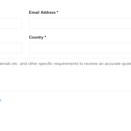
Email Address *
Country *
מוצרים חמים
הפיתרו
איתור דליפות קירור למערכות C
חיישן R290
ניטור קירור ש
חיישן R454B
y
.
ניטור מערכות קירור מר
חיישן R32
ניטור בטיחות קירור 
חיישן R410
ניטור גז קיר
חיישן R454B