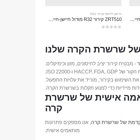
חיישן דליפת קירור R32
ZRT510 קירור R290 מודול חיישן-חיישן קירור NDIR בעל ביצועים גבוהים
ZRT510 קירור R32 מודול חיישן-חיישן קירור NDIR בעל ביצועים גבוהים
0
מתוך 5
 של שרשרת הקרה שלנו
ר
- מבטיח קירור יציב לחיסונים, מזון וכימיקלים.
HACCP ו-ISO 22000.
 את השימוש בקירור, מוריד את עלויות התפעול.
דות מיידיות כדי למנוע תקלות בשרשרת הקרה.
תאמה אישית של שרשרת
קרה
קדמת של שרשרת קרה
, אנו מספקים פתרונות
מותאמים אישית.