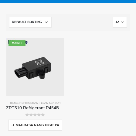
MAINIT
R454B REFRIGERANT LEAK SENSOR
ZRT510 Refrigerant R454B Sensor Module - Mataas na Pagganap NDIR Refrigerant Sensor
0
Sa labas ng 5
MAGBASA NANG HIGIT PA