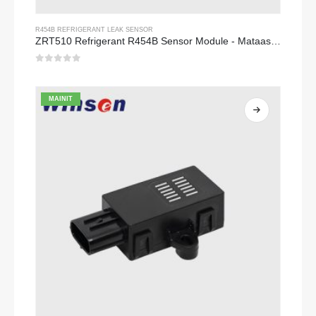
R454B REFRIGERANT LEAK SENSOR
ZRT510 Refrigerant R454B Sensor Module - Mataas na Pagganap NDIR Refrigerant Sensor
0
Sa labas ng 5
MAINIT