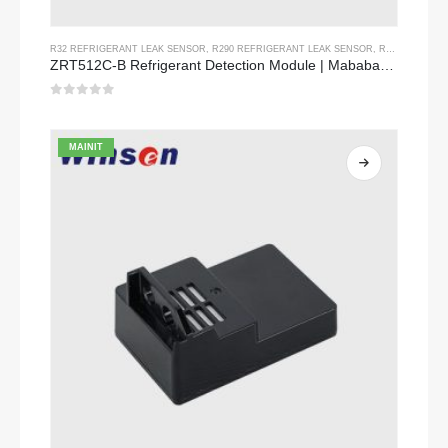
R32 REFRIGERANT LEAK SENSOR
,
R290 REFRIGERANT LEAK SENSOR
,
R454B REFRIGERANT LEAK SENSOR
ZRT512C-B Refrigerant Detection Module | Mababang boltahe NDIR Gas Sensor para sa R32, R454B, R290
0
Sa labas ng 5
MAINIT