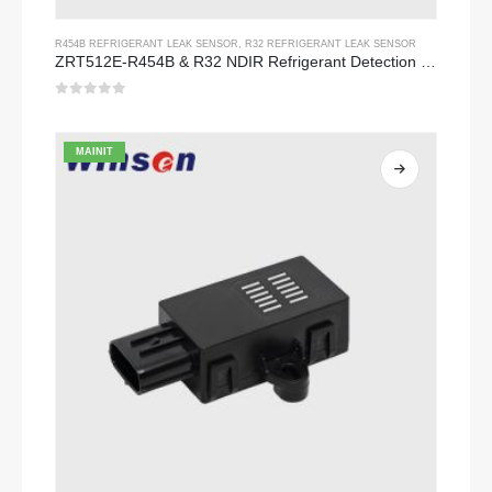
R454B REFRIGERANT LEAK SENSOR
,
R32 REFRIGERANT LEAK SENSOR
ZRT512E-R454B & R32 NDIR Refrigerant Detection Module, RS485 HVAC Sensor, UL/IEC Certified
0
Sa labas ng 5
MAINIT