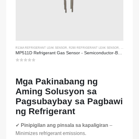
R134A REFRIGERANT LEAK SENSOR
,
R290 REFRIGERANT LEAK SENSOR
,
R454B REFR
MP511D Refrigerant Gas Sensor - Semiconductor-Based Sensor para sa Refrigerant Leak Detection
0
Sa labas ng 5
Mga Pakinabang ng
Aming Solusyon sa
Pagsubaybay sa Pagbawi
ng Refrigerant
✔
Pinipigilan ang pinsala sa kapaligiran
–
Minimizes refrigerant emissions.