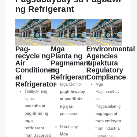
ng Refrigerant
Pag-
Mga
Environmental
recycle ng
Planta ng
Agencies
Air
Pagmamanupaktura
&
Conditioner
ng
Regulatory
at
Refrigerant
Compliance
Refrigerator
Mga Monitor
Mga
Tinitiyak ang
paghihiwalay
Pagsubaybay
ligtas
at paglilinis
sa
pagkuha at
ng gas
Pagpapalamig
paglilinis ng
processes.
pagtagas at
mga
mga emisyon
Natutukoy
refrigerant
from industrial
Mga
from discarded
operations.