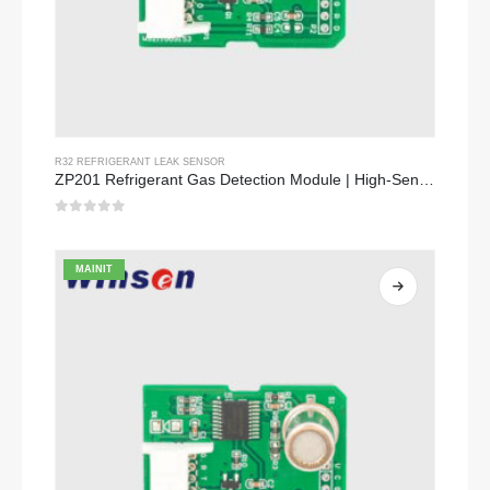
R32 REFRIGERANT LEAK SENSOR
ZP201 Refrigerant Gas Detection Module | High-Sensitivity R32 Leak Sensor
0
Sa labas ng 5
MAINIT