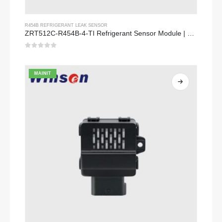
R454B REFRIGERANT LEAK SENSOR
ZRT512C-R454B-4-TI Refrigerant Sensor Module | NDIR Technology for HVAC & Industrial Safety Monitoring
0
Sa labas ng 5
MAINIT