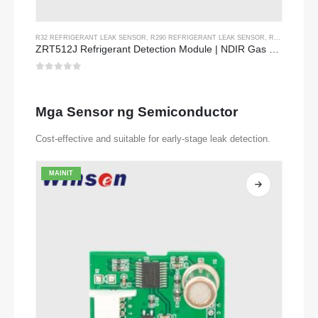
R32 REFRIGERANT LEAK SENSOR
,
R290 REFRIGERANT LEAK SENSOR
,
R454B REFRIGERANT LEAK SENSOR
ZRT512J Refrigerant Detection Module | NDIR Gas Sensor for R32, R454B, R290 | RS485 Communication
0
Sa labas ng 5
Mga Sensor ng Semiconductor
Cost-effective and suitable for early-stage leak detection.
MAINIT