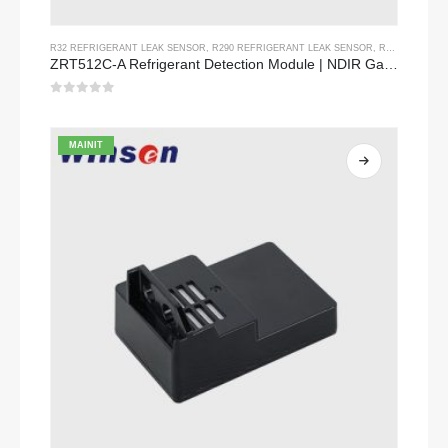
R32 REFRIGERANT LEAK SENSOR
,
R290 REFRIGERANT LEAK SENSOR
,
R454B REFRIGERANT LEAK SENSOR
ZRT512C-A Refrigerant Detection Module | NDIR Gas Sensor para sa R32, R454B, R290 | Malawak na Boltahe Power Supply
0
Sa labas ng 5
MAINIT