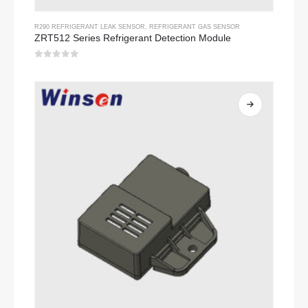
R290 REFRIGERANT LEAK SENSOR
,
REFRIGERANT GAS SENSOR
ZRT512 Series Refrigerant Detection Module
0
Sa labas ng 5