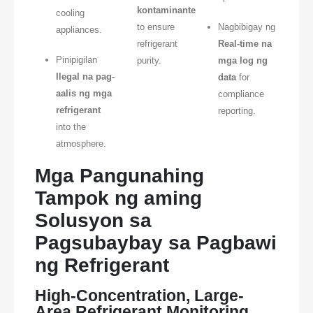
kontaminante
cooling
to ensure
Nagbibigay ng
appliances.
refrigerant
Real-time na
Pinipigilan
purity.
mga log ng
Ilegal na pag-
data
for
aalis ng mga
compliance
refrigerant
reporting.
into the
atmosphere.
Mga Pangunahing
Tampok ng aming
Solusyon sa
Pagsubaybay sa Pagbawi
ng Refrigerant
High-Concentration, Large-
Area Refrigerant Monitoring