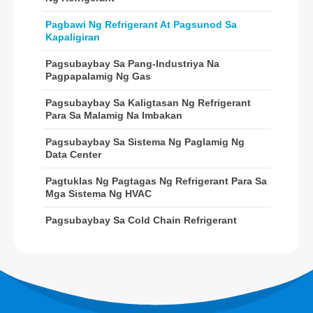
R32 Sensor
Pagbawi Ng Refrigerant At Pagsunod Sa
R410 Sensor
Kapaligiran
R454B Sensor
Pagsubaybay Sa Pang-Industriya Na
Ang aming Solusyon
Pagpapalamig Ng Gas
Pagtuklas ng Pagtagas ng
Pagsubaybay Sa Kaligtasan Ng Refrigerant
Refrigerant para sa Mga Sistema ng
Para Sa Malamig Na Imbakan
HVAC
Pagsubaybay Sa Sistema Ng Paglamig Ng
Pagsubaybay sa Cold Chain
Data Center
Refrigerant
Pagtuklas Ng Pagtagas Ng Refrigerant Para Sa
Pagsubaybay sa Sistema ng
Mga Sistema Ng HVAC
Paglamig ng Data Center
Pagsubaybay Sa Cold Chain Refrigerant
Pagsubaybay sa Kaligtasan ng
Refrigerant para sa Malamig na
Imbakan
Pagsubaybay sa Pang-industriya na
Pagpapalamig ng Gas