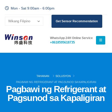
Mon - Sat 9:00am - 6:00pm
Get Sensor Recommendation
WhatsApp 24H Online Service
+8618595618735
TAHANAN
SOLUSYON
PAGBAWI NG REFRIGERANT AT PAGSUNOD SA KAPALIGIRAN
Pagbawi ng Refrigerant at
Pagsunod sa Kapaligiran