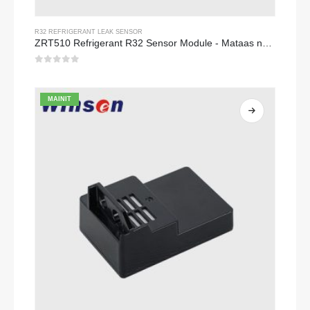
R32 REFRIGERANT LEAK SENSOR
ZRT510 Refrigerant R32 Sensor Module - Mataas na Pagganap NDIR Refrigerant Sensor
0
Sa labas ng 5
MAINIT