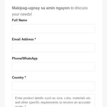
Makipag-ugnay sa amin ngayon
to discuss
your needs!
Full Name
Email Address *
Phone/WhatsApp
Country *
Makipag-ugnay sa Amin
Email Address
: NO.299 Jinsuo Road, National High-Tech Zone,