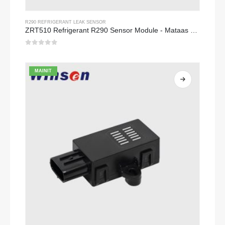
R290 REFRIGERANT LEAK SENSOR
ZRT510 Refrigerant R290 Sensor Module - Mataas na Pagganap NDIR Refrigerant Sensor
0
Sa labas ng 5
MAINIT