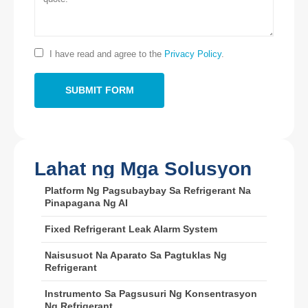
Zhengzhou
Puh.
:
0086-371-67169097
I have read and agree to the
Privacy Policy
.
Email
:
cece@winsensor.com
Email Address *
: +
8618595618735
Email Address *
: 18569903598
Lahat ng Mga Solusyon
Platform Ng Pagsubaybay Sa Refrigerant Na
Pinapagana Ng AI
Email Address *
Email Address *
Fixed Refrigerant Leak Alarm System
Mga Mainit na Produkto
Naisusuot Na Aparato Sa Pagtuklas Ng
R290 Sensor
Refrigerant
R454B Sensor
Instrumento Sa Pagsusuri Ng Konsentrasyon
Ng Refrigerant