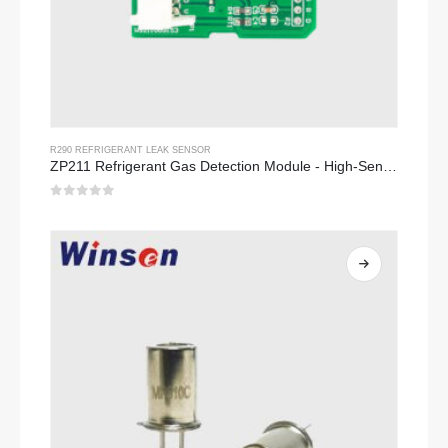
R290 REFRIGERANT LEAK SENSOR
ZP211 Refrigerant Gas Detection Module - High-Sensitivity Sensor para sa Refrigerant Leak Detection
0
Sa labas ng 5