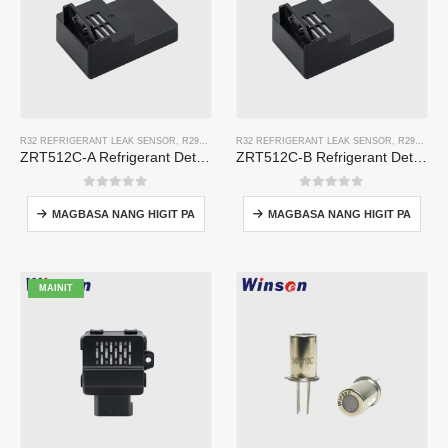
R32 REFRIGERANT LEAK SENSOR
,
R290 REFRIGERANT LEAK SENSOR
R32 REFRIGERANT LEAK SENSOR
,
R454B REFRIGERANT
,
R290 REFRIGERANT LEAK SENSOR
ZRT512C-A Refrigerant Detection Module | NDIR Gas Sensor para sa R32, R454B, R290 | Malawak na Boltahe Power Supply
ZRT512C-B Refrigerant Detection Module | Mababang boltahe NDIR Gas Sensor para sa R32, R454B, R290
0
Sa labas ng 5
0
Sa labas ng 5
MAGBASA NANG HIGIT PA
MAGBASA NANG HIGIT PA
MAINIT