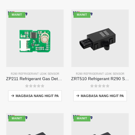
MAINIT
MAINIT
R290 REFRIGERANT LEAK SENSOR
R290 REFRIGERANT LEAK SENSOR
ZP211 Refrigerant Gas Detection Module - High-Sensitivity Sensor para sa Refrigerant Leak Detection
ZRT510 Refrigerant R290 Sensor Module - Mataas na Pagganap NDIR Refrigerant Sensor
0
Sa labas ng 5
0
Sa labas ng 5
MAGBASA NANG HIGIT PA
MAGBASA NANG HIGIT PA
MAINIT
MAINIT