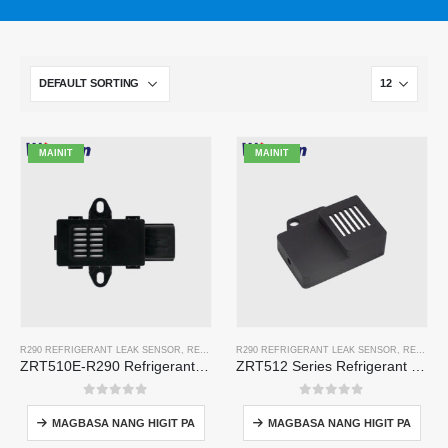
MAINIT
MAINIT
R290 REFRIGERANT LEAK SENSOR
,
REFRIGERANT GAS SENSOR
R290 REFRIGERANT LEAK SENSOR
,
REFRIGERANT GAS SENSOR
ZRT510E-R290 Refrigerant Sensor Module
ZRT512 Series Refrigerant Detection Module
0
Sa labas ng 5
0
Sa labas ng 5
MAGBASA NANG HIGIT PA
MAGBASA NANG HIGIT PA