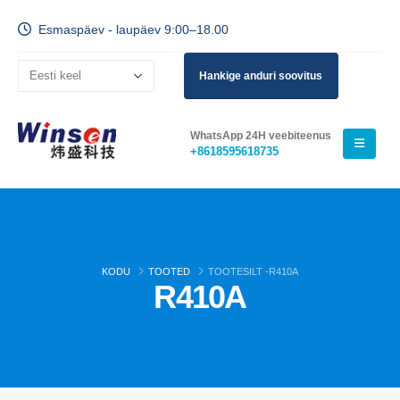
Esmaspäev - laupäev 9:00–18.00
Hankige anduri soovitus
WhatsApp 24H veebiteenus
+8618595618735
KODU
TOOTED
TOOTESILT -
R410A
R410A