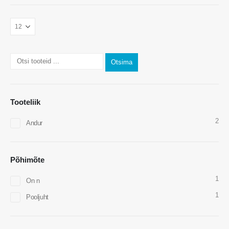
Otsima
Tooteliik
Võtke meiega ühendust
2
Andur
Aadress
: Nr 299 Jinsuo Road, Riiklik kõrgtehnoloogia tsoon, Zhengzhou
Tel
::
0086-371-67169097
Põhimõte
E -kiri
::
cece@winsensor.com
1
On n
WhatsApp
: +
8618595618735
1
Pooljuht
Wechat
: 18569903598