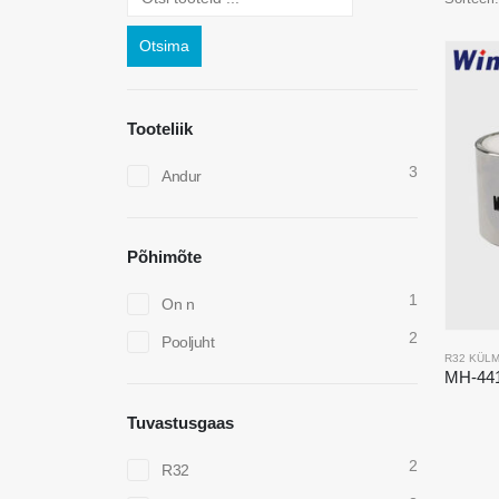
Otsima
Tooteliik
3
Andur
Põhimõte
1
On n
2
Pooljuht
R32 KÜL
Tuvastusgaas
2
R32