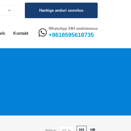
Hankige anduri soovitus
WhatsApp 24H veebiteenus
eeb
Kontakt
+8618595618735
Näitus: