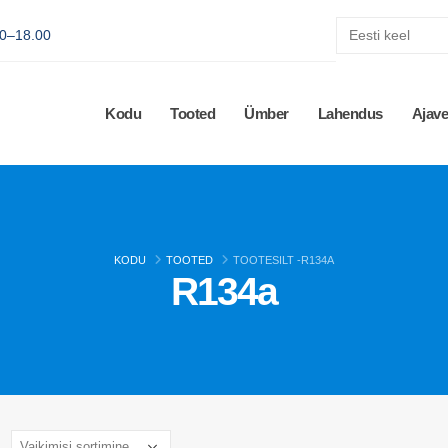
00–18.00
Kodu
Tooted
Ümber
Lahendus
Ajav
KODU
TOOTED
TOOTESILT -
R134A
R134a