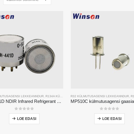
MUTUSAGENSI LEKKEANNDUR
,
R134A KÜLMUTUSAGENSI LEKKEANNDUR
R32 KÜLMUTUSAGENSI LEKKEANNDUR
,
R410A KÜLMUT
,
R134A K
MH-441D NDIR Infrared Refrigerant Sensor | High Sensitivity | HVAC & Industrial Safety | Long Lifespan
0
viiest
0
viiest
LOE EDASI
LOE EDASI