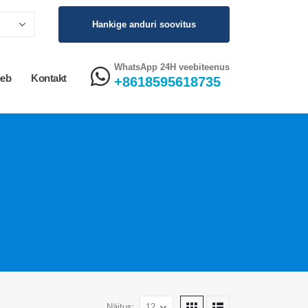
Hankige anduri soovitus
WhatsApp 24H veebiteenus
eeb
Kontakt
+8618595618735
Näitus: