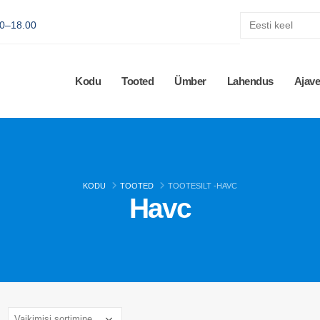
00–18.00
Kodu
Tooted
Ümber
Lahendus
Ajav
KODU
TOOTED
TOOTESILT -
HAVC
Havc