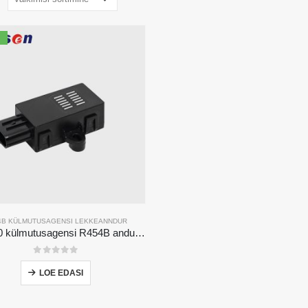
4B KÜLMUTUSAGENSI LEKKEANNDUR
ZRT510 külmutusagensi R454B anduri moodul-suure jõudlusega NDIR külmutusagensi andur
0
viiest
LOE EDASI