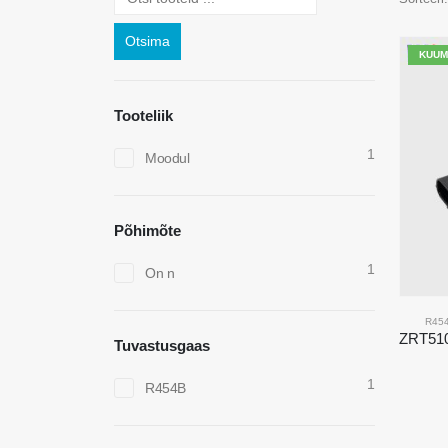
Otsima
KUUM
Tooteliik
1
Moodul
Põhimõte
1
On n
R45
Tuvastusgaas
1
R454B