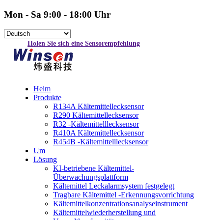
Mon - Sa 9:00 - 18:00 Uhr
Holen Sie sich eine Sensorempfehlung
Heim
Produkte
R134A Kältemittellecksensor
R290 Kältemittellecksensor
R32 -Kältemittelllecksensor
R410A Kältemittellecksensor
R454B -Kältemittelllecksensor
Um
Lösung
KI-betriebene Kältemittel-
Überwachungsplattform
Kältemittel Leckalarmsystem festgelegt
Tragbare Kältemittel -Erkennungsvorrichtung
Kältemittelkonzentrationsanalyseinstrument
Kältemittelwiederherstellung und