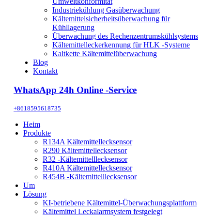
Umweltkonformität
Industriekühlung Gasüberwachung
Kältemittelsicherheitsüberwachung für
Kühllagerung
Überwachung des Rechenzentrumskühlsystems
Kältemittelleckerkennung für HLK -Systeme
Kaltkette Kältemittelüberwachung
Blog
Kontakt
WhatsApp 24h Online -Service
+8618595618735
Heim
Produkte
R134A Kältemittellecksensor
R290 Kältemittellecksensor
R32 -Kältemittelllecksensor
R410A Kältemittellecksensor
R454B -Kältemittelllecksensor
Um
Lösung
KI-betriebene Kältemittel-Überwachungsplattform
Kältemittel Leckalarmsystem festgelegt