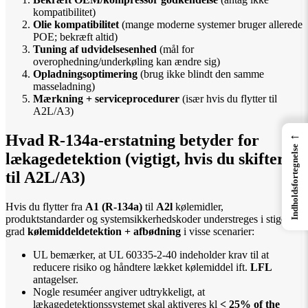
kompatibilitet)
Olie kompatibilitet
(mange moderne systemer bruger allerede
POE; bekræft altid)
Tuning af udvidelsesenhed
(mål for
overophedning/underkøling kan ændre sig)
Opladningsoptimering
(brug ikke blindt den samme
masseladning)
Mærkning + serviceprocedurer
(især hvis du flytter til
A2L/A3)
←
Hvad R-134a-erstatning betyder for
Indholdsfortegnelse
lækagedetektion (vigtigt, hvis du skifter
til A2L/A3)
Hvis du flytter fra
A1 (R-134a)
til
A2l
kølemidler,
produktstandarder og systemsikkerhedskoder understreges i stigende
grad
kølemiddeldetektion + afbødning
i visse scenarier:
UL bemærker, at UL 60335-2-40 indeholder krav til at
reducere risiko og håndtere lækket kølemiddel ift.
LFL
antagelser.
Nogle resuméer angiver udtrykkeligt, at
lækagedetektionssystemet skal aktiveres kl
< 25% of the