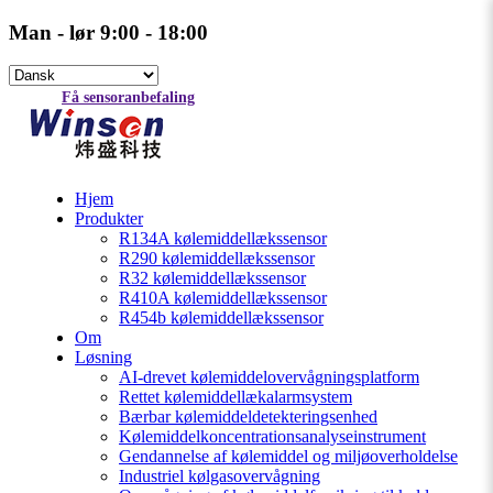
Man - lør 9:00 - 18:00
Få sensoranbefaling
Hjem
Produkter
R134A kølemiddellækssensor
R290 kølemiddellækssensor
R32 kølemiddellækssensor
R410A kølemiddellækssensor
R454b kølemiddellækssensor
Om
Løsning
AI-drevet kølemiddelovervågningsplatform
Rettet kølemiddellækalarmsystem
Bærbar kølemiddeldetekteringsenhed
Kølemiddelkoncentrationsanalyseinstrument
Gendannelse af kølemiddel og miljøoverholdelse
Industriel kølgasovervågning