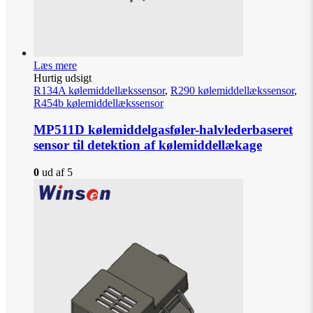
Læs mere
Hurtig udsigt
R134A kølemiddellækssensor
,
R290 kølemiddellækssensor
,
R454b kølemiddellækssensor
MP511D kølemiddelgasføler-halvlederbaseret
sensor til detektion af kølemiddellækage
0
ud af 5