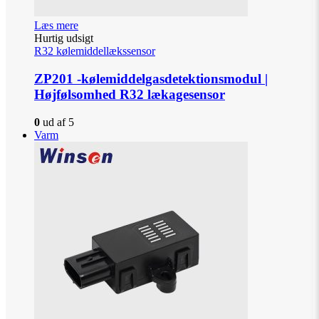
Læs mere
Hurtig udsigt
R32 kølemiddellækssensor
ZP201 -kølemiddelgasdetektionsmodul |
Højfølsomhed R32 lækagesensor
0
ud af 5
Varm