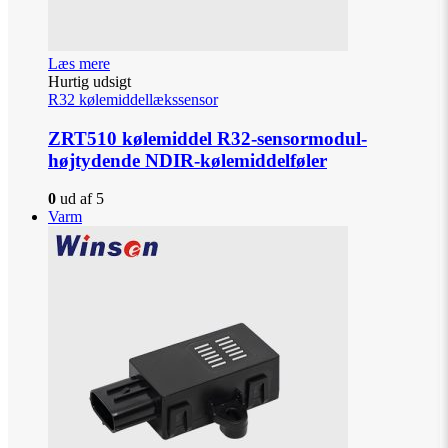
Læs mere
Hurtig udsigt
R32 kølemiddellækssensor
ZRT510 kølemiddel R32-sensormodul-
højtydende NDIR-kølemiddelføler
0
ud af 5
Varm