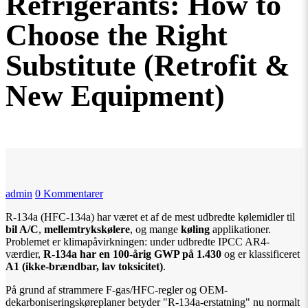
Refrigerants: How to
Choose the Right
Substitute (Retrofit &
New Equipment)
admin
0 Kommentarer
R-134a (HFC-134a) har været et af de mest udbredte kølemidler til
bil A/C
,
mellemtrykskølere
, og mange
køling
applikationer.
Problemet er klimapåvirkningen: under udbredte IPCC AR4-
værdier,
R-134a har en 100-årig GWP på 1.430
og er klassificeret
A1 (ikke-brændbar, lav toksicitet)
.
På grund af strammere F-gas/HFC-regler og OEM-
dekarboniseringskøreplaner betyder "R-134a-erstatning" nu normalt