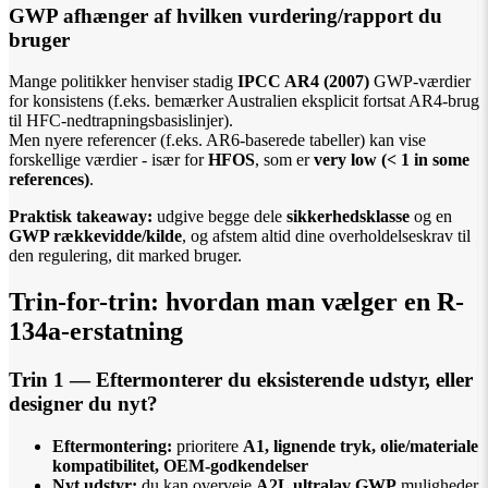
GWP afhænger af hvilken vurdering/rapport du
bruger
Mange politikker henviser stadig
IPCC AR4 (2007)
GWP-værdier
for konsistens (f.eks. bemærker Australien eksplicit fortsat AR4-brug
til HFC-nedtrapningsbasislinjer).
Men nyere referencer (f.eks. AR6-baserede tabeller) kan vise
forskellige værdier - især for
HFOS
, som er
very low (< 1 in some
references)
.
Praktisk takeaway:
udgive begge dele
sikkerhedsklasse
og en
GWP rækkevidde/kilde
, og afstem altid dine overholdelseskrav til
den regulering, dit marked bruger.
Trin-for-trin: hvordan man vælger en R-
134a-erstatning
Trin 1 — Eftermonterer du eksisterende udstyr, eller
designer du nyt?
Eftermontering:
prioritere
A1, lignende tryk, olie/materiale
kompatibilitet, OEM-godkendelser
Nyt udstyr:
du kan overveje
A2L ultralav GWP
muligheder