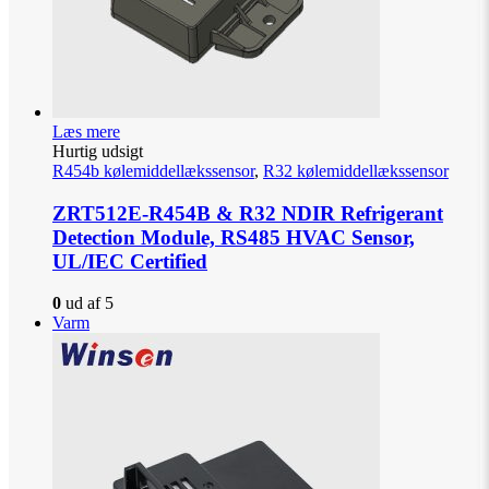
Læs mere
Hurtig udsigt
R454b kølemiddellækssensor
,
R32 kølemiddellækssensor
ZRT512E-R454B & R32 NDIR Refrigerant
Detection Module, RS485 HVAC Sensor,
UL/IEC Certified
0
ud af 5
Varm