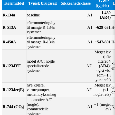
GWP
Kølemiddel
Typisk brugssag
Sikkerhedsklasse
E
(typisk)
1.430
R-134a
baseline
A1
(AR4)
eftermontering/ny
R-513A
til mange R-134a
A1
~
629-631
H
systemer
eftermontering/ny
R-450A
til mange R-134a
A1
~
547-601
H
systemer
Meget lav
(ofte
mobil A/C; nogle
citeret
4
S
R-1234YF
specialiserede
A2l
(AR4)
;
ef
systemer
også vist
som
~1
i
nyere refs)
nye kølere,
Meget lav
Ge
R-1234ze(E)
varmepumper,
A2l
(
<1
i
dr
mellemtryksanlæg
nogle refs)
automotive A/C
(nogle),
~1 (meget
R-744 (CO₂)
A1
Ny
kommercielle
lav)
systemer