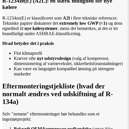
R-1234ze(E) (A2L): en stærk mulighed for nye
kølere
R-1234ze(E) er klassificeret som
A2l
i flere tekniske referencer.
Tekniske papirer diskuterer det
extremely low GWP (<1)
og dens
egnethed til
nye kølesystemer
, mens det bemærkes, at det er let
brandfarligt under ASHRAE-klassificering.
Hvad betyder det i praksis
Flot klimaprofil
Kræver ofte
nyt udstyrsdesign
(valg af kompressor,
dimensionering af varmeveksler, sikkerhedsforanstaltninger)
Kan være en langsigtet kompatibel løsning på strengere
markeder
Eftermonteringstjekliste (hvad der
normalt ændres ved udskiftning af R-
134a)
Selv "nemme" eftermonteringer bør behandles som et
ingeniørprojekt:
Bekræft OEM/kompressor godkendelse
(antag ikke