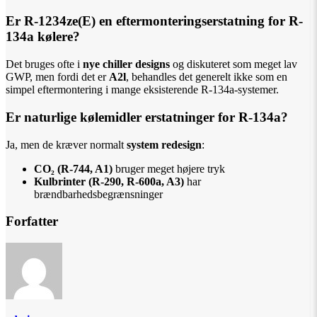
Er R-1234ze(E) en eftermonteringserstatning for R-
134a kølere?
Det bruges ofte i
nye chiller designs
og diskuteret som meget lav
GWP, men fordi det er
A2l
, behandles det generelt ikke som en
simpel eftermontering i mange eksisterende R-134a-systemer.
Er naturlige kølemidler erstatninger for R-134a?
Ja, men de kræver normalt
system redesign
:
CO₂ (R-744, A1)
bruger meget højere tryk
Kulbrinter (R-290, R-600a, A3)
har
brændbarhedsbegrænsninger
Forfatter