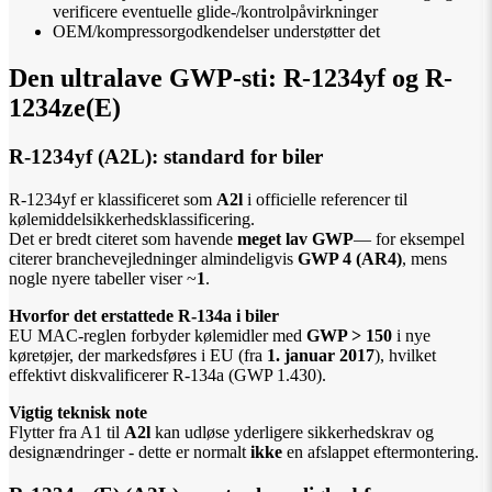
verificere eventuelle glide-/kontrolpåvirkninger
OEM/kompressorgodkendelser understøtter det
Den ultralave GWP-sti: R-1234yf og R-
1234ze(E)
R-1234yf (A2L): standard for biler
R-1234yf er klassificeret som
A2l
i officielle referencer til
kølemiddelsikkerhedsklassificering.
Det er bredt citeret som havende
meget lav GWP
— for eksempel
citerer branchevejledninger almindeligvis
GWP 4 (AR4)
, mens
nogle nyere tabeller viser ~
1
.
Hvorfor det erstattede R-134a i biler
EU MAC-reglen forbyder kølemidler med
GWP > 150
i nye
køretøjer, der markedsføres i EU (fra
1. januar 2017
), hvilket
effektivt diskvalificerer R-134a (GWP 1.430).
Vigtig teknisk note
Flytter fra A1 til
A2l
kan udløse yderligere sikkerhedskrav og
designændringer - dette er normalt
ikke
en afslappet eftermontering.