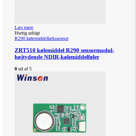
Læs mere
Hurtig udsigt
R290 kølemiddellækssensor
ZRT510 kølemiddel R290 sensormodul-
højtydende NDIR-kølemiddelføler
0
ud af 5