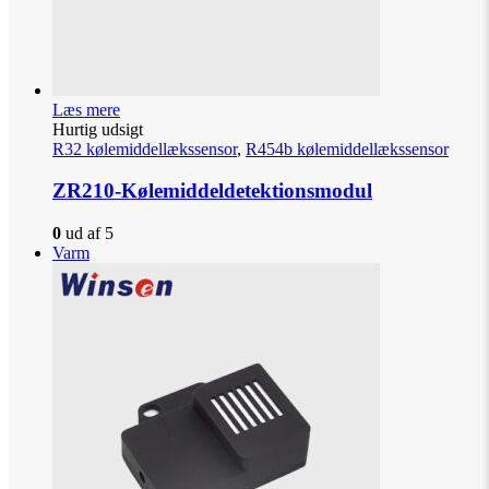
Læs mere
Hurtig udsigt
R32 kølemiddellækssensor
,
R454b kølemiddellækssensor
ZR210-Kølemiddeldetektionsmodul
0
ud af 5
Varm