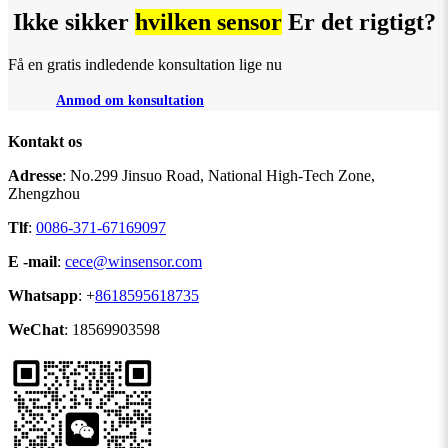
Ikke sikker
hvilken sensor
Er det rigtigt?
Få en gratis indledende konsultation lige nu
Anmod om konsultation
Kontakt os
Adresse
: No.299 Jinsuo Road, National High-Tech Zone,
Zhengzhou
Tlf
:
0086-371-67169097
E -mail
:
cece@winsensor.com
Whatsapp
: +
8618595618735
WeChat
: 18569903598