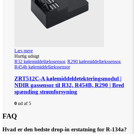
Læs mere
Hurtig udsigt
R32 kølemiddellækssensor
,
R290 kølemiddellækssensor
,
R454b kølemiddellækssensor
ZRT512C-A kølemiddeldetekteringsmodul |
NDIR gassensor til R32, R454B, R290 | Bred
spænding strømforsyning
0
ud af 5
FAQ
Hvad er den bedste drop-in erstatning for R-134a?