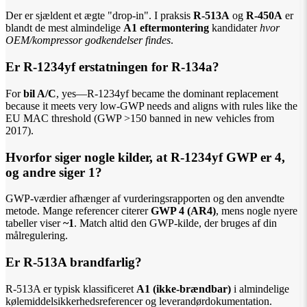
Der er sjældent et ægte "drop-in". I praksis
R-513A
og
R-450A
er
blandt de mest almindelige
A1 eftermontering
kandidater
hvor
OEM/kompressor godkendelser findes
.
Er R-1234yf erstatningen for R-134a?
For
bil A/C
, yes—R-1234yf became the dominant replacement
because it meets very low-GWP needs and aligns with rules like the
EU MAC threshold (GWP >150 banned in new vehicles from
2017).
Hvorfor siger nogle kilder, at R-1234yf GWP er 4,
og andre siger 1?
GWP-værdier afhænger af vurderingsrapporten og den anvendte
metode. Mange referencer citerer
GWP 4 (AR4)
, mens nogle nyere
tabeller viser
~1
. Match altid den GWP-kilde, der bruges af din
målregulering.
Er R-513A brandfarlig?
R-513A er typisk klassificeret
A1 (ikke-brændbar)
i almindelige
kølemiddelsikkerhedsreferencer og leverandørdokumentation.