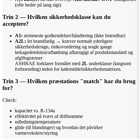
(ofte bedre på lang sigt)
Trin 2 — Hvilken sikkerhedsklasse kan du
acceptere?
A1:
nemmeste godkendelser/håndtering (ikke brændbar)
A2L:
let brandfarlig → kræver normalt yderligere
sikkerhedsdesign, risikovurdering og nogle gange
lækagedetektion/afbødning afhængigt af produktstandard og
afgiftsgrænser
ASHRAE forklarer formålet med
2L
underklasse (langsom
forbrænding) inden for kølemiddelsikkerhedsmatrixen.
Trin 3 — Hvilken præstations "match" har du brug
for?
Check:
kapacitet vs. R-134a
effektivitet på tværs af driftsramme
udledningstemperaturer
glide (til blandinger) og hvordan det påvirker
varmevekslere/styring