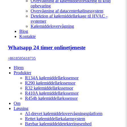
Overvågning af kølemiddelforsikring til kold
opbevaring
Overvågning af datacenterkølingssystem
Detektion af kølemiddellækage til HVAC -
systemer
Kølemiddelovervågning
Blog
Kontakte
Whatsapp 24 timer onlinetjeneste
+8618595618735
Hjem
Produkter
R134A kølemiddellækssensor
R290 kølemiddellækssensor
R32 kølemiddellækssensor
R410A kølemiddellækssensor
R454b kølemiddellækssensor
Om
Løsning
AI-drevet kølemiddelovervågningsplatform
Rettet kølemiddellækalarmsystem
Bærbar kølemiddeldetekteringsenhed