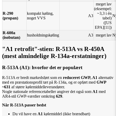
meget lav
(eksempel:
R-290
kompakt køling,
~3,3 i én
A3
Ny
(propan)
noget VVS
tabel)
([US
EPA][11])
R-600a
husholdningskøling
A3
meget lav
Ny
(isobutan)
"A1 retrofit"-stien: R-513A vs R-450A
(mest almindelige R-134a-erstatninger)
R-513A (A1): hvorfor det er populært
R-513A er bredt markedsført som en
reduceret GWP, A1
alternativ
med en præstationsprofil tæt på R-134a, og er opført med
GWP
~631
af større kølemiddelleverandører.
Nogle nationale referencetabeller angiver det også som
A1
med
AR4-stil GWP-værdier omkring
629
.
Når R-513A passer bedst
Du vil have en
A1
kølemiddel (ikke brændbart)