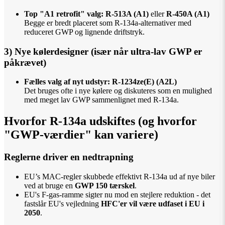
Top "A1 retrofit" valg:
R-513A (A1)
eller
R-450A (A1)
Begge er bredt placeret som R-134a-alternativer med
reduceret GWP og lignende driftstryk.
3) Nye kølerdesigner (især når ultra-lav GWP er
påkrævet)
Fælles valg af nyt udstyr:
R-1234ze(E) (A2L)
Det bruges ofte i nye kølere og diskuteres som en mulighed
med meget lav GWP sammenlignet med R-134a.
Hvorfor R-134a udskiftes (og hvorfor
"GWP-værdier" kan variere)
Reglerne driver en nedtrapning
EU’s MAC-regler skubbede effektivt R-134a ud af nye biler
ved at bruge en
GWP 150 tærskel
.
EU's F-gas-ramme sigter nu mod en stejlere reduktion - det
fastslår EU's vejledning
HFC'er vil være udfaset i EU i
2050
.