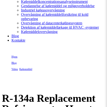
Kølemiddelkoncentrationsanalyseinstrument
Gendannelse af kølemiddel og miljøoverholdelse
Industriel kølgasovervågning
Overvågning af kølemiddelforsikring til kold
opbevaring
Overvågning af datacenterkølingssystem
Detektion af kølemiddellækage til HVAC -systemer
Kølemiddelovervågning
Blog
Kontakte
Hjem
Blog
Viden
,
Kølemiddel
R-134a Replacement Refrigerants: How to Choose the Right Substitute (Retrofit &
New Equipment)
R-134a Replacement