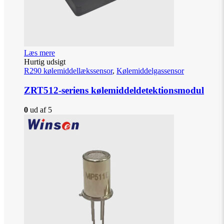
Læs mere
Hurtig udsigt
R290 kølemiddellækssensor
,
Kølemiddelgassensor
ZRT512-seriens kølemiddeldetektionsmodul
0
ud af 5