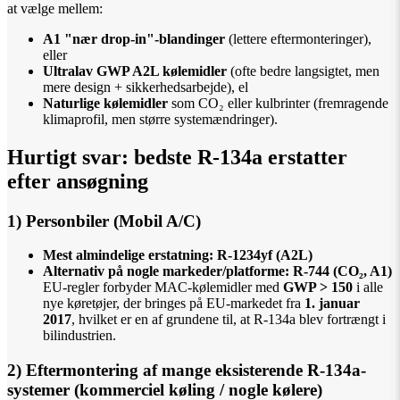
at vælge mellem:
A1 "nær drop-in"-blandinger
(lettere eftermonteringer),
eller
Ultralav GWP A2L kølemidler
(ofte bedre langsigtet, men
mere design + sikkerhedsarbejde), el
Naturlige kølemidler
som CO₂ eller kulbrinter (fremragende
klimaprofil, men større systemændringer).
Hurtigt svar: bedste R-134a erstatter
efter ansøgning
1) Personbiler (Mobil A/C)
Mest almindelige erstatning:
R-1234yf (A2L)
Alternativ på nogle markeder/platforme:
R-744 (CO₂, A1)
EU-regler forbyder MAC-kølemidler med
GWP > 150
i alle
nye køretøjer, der bringes på EU-markedet fra
1. januar
2017
, hvilket er en af ​​grundene til, at R-134a blev fortrængt i
bilindustrien.
2) Eftermontering af mange eksisterende R-134a-
systemer (kommerciel køling / nogle kølere)