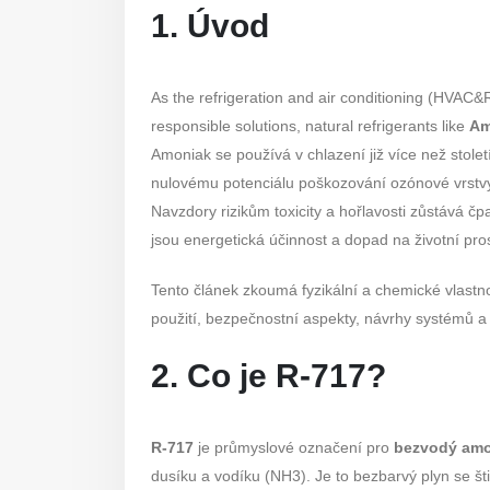
1. Úvod
As the refrigeration and air conditioning (HVAC&R
responsible solutions, natural refrigerants like
Am
Amoniak se používá v chlazení již více než stol
nulovému potenciálu poškozování ozónové vrstvy
Navzdory rizikům toxicity a hořlavosti zůstává čp
jsou energetická účinnost a dopad na životní pros
Tento článek zkoumá fyzikální a chemické vlastnos
použití, bezpečnostní aspekty, návrhy systémů a 
2. Co je R-717?
R-717
je průmyslové označení pro
bezvodý amo
dusíku a vodíku (NH3). Je to bezbarvý plyn se št