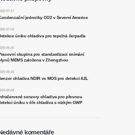
026-07-27
Kondenzační jednotky CO2 v Severní Americe
026-07-03
Detekce úniku chladiva pro tepelná čerpadla
026-06-26
Pracovní skupina pro standardizaci snímání
plynů MEMS založena v Zhengzhou
026-06-16
Senzor chladiva NDIR vs MOS pro detekci A2L
026-06-09
Infračervené senzory chladiva pro přesnou
detekci úniku v éře chladiva s nízkým GWP
Nedávné komentáře