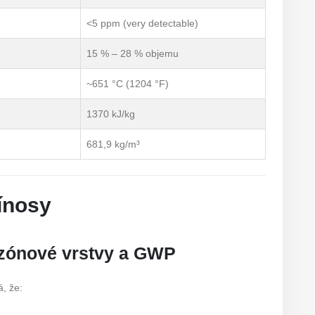
<5 ppm (very detectable)
15 % – 28 % objemu
~651 °C (1204 °F)
1370 kJ/kg
681,9 kg/m³
ínosy
ozónové vrstvy a GWP
, že: