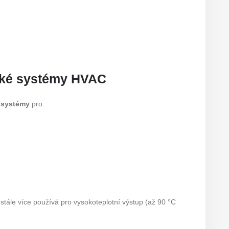
elké systémy HVAC
í systémy
pro:
tále více používá pro vysokoteplotní výstup (až 90 °C