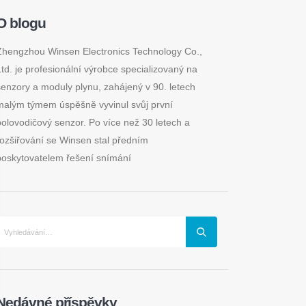
O blogu
Zhengzhou Winsen Electronics Technology Co.,
Ltd. je profesionální výrobce specializovaný na
senzory a moduly plynu, zahájený v 90. letech
malým týmem úspěšně vyvinul svůj první
polovodičový senzor. Po více než 30 letech a
rozšiřování se Winsen stal předním
poskytovatelem řešení snímání
Nedávné příspěvky