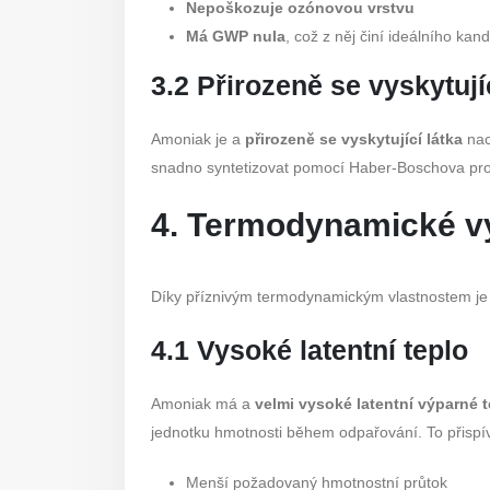
Nepoškozuje ozónovou vrstvu
Má GWP nula
, což z něj činí ideálního kan
3.2 Přirozeně se vyskytují
Amoniak je a
přirozeně se vyskytující látka
nac
snadno syntetizovat pomocí Haber-Boschova proce
4. Termodynamické 
Díky příznivým termodynamickým vlastnostem je
4.1 Vysoké latentní teplo
Amoniak má a
velmi vysoké latentní výparné 
jednotku hmotnosti během odpařování. To přispív
Menší požadovaný hmotnostní průtok