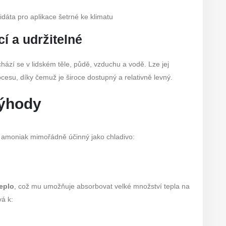
didáta pro aplikace šetrné ke klimatu
cí a udržitelné
hází se v lidském těle, půdě, vzduchu a vodě. Lze jej
su, díky čemuž je široce dostupný a relativně levný.
výhody
 amoniak mimořádně účinný jako chladivo:
teplo
, což mu umožňuje absorbovat velké množství tepla na
á k: