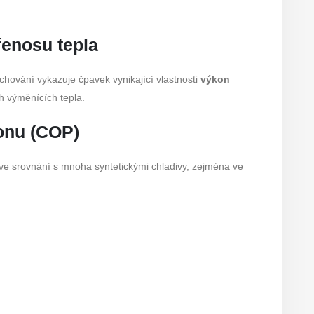
přenosu tepla
hování vykazuje čpavek vynikající vlastnosti
výkon
h výměnících tepla.
konu (COP)
ve srovnání s mnoha syntetickými chladivy, zejména ve