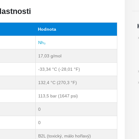
lastnosti
Hodnota
Nh₃
17,03 g/mol
-33,34 °C (-28,01 °F)
132,4 °C (270,3 °F)
113,5 bar (1647 psi)
0
0
B2L ​​(toxický, málo hořlavý)