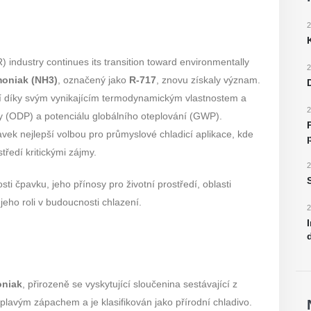
2
) industry continues its transition toward environmentally
2
oniak (NH3)
, označený jako
R-717
, znovu získaly význam.
etí díky svým vynikajícím termodynamickým vlastnostem a
2
 (ODP) a potenciálu globálního oteplování (GWP).
avek nejlepší volbou pro průmyslové chladicí aplikace, kde
tředí kritickými zájmy.
2
ti čpavku, jeho přínosy pro životní prostředí, oblasti
jeho roli v budoucnosti chlazení.
2
niak
, přirozeně se vyskytující sloučenina sestávající z
iplavým zápachem a je klasifikován jako přírodní chladivo.