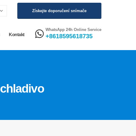
Získejte doporučení snímače
WhatsApp 24h Online Service
g
Kontakt
+8618595618735
 chladivo