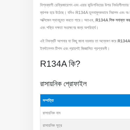
বিশ্বব্যাপী রেফ্রিজারেশন এবং এয়ার কন্ডিশনিংয়ের উপর নির্ভরশীলতার 
ব্যাপক হয়ে উঠেছে। যদিও R134A তুলনামূলকভাবে নিরাপদ এবং অ-বিষা
অক্সিজেন স্থানচ্যুত করতে পারে। অতএব,
R134A লিক সনাক্ত করার 
এবং শক্তি দক্ষতা সংরক্ষণের জন্য অপরিহার্য।
এই নিবন্ধটি আপনার যা কিছু জানা দরকার তা অন্বেষণ করে
R134A গ
ইনস্টলেশন টিপস এবং প্রায়শই জিজ্ঞাসিত প্রশ্নাবলী।
R134A কি?
রাসায়নিক প্রোফাইল
সম্পত্তি
রাসায়নিক নাম
রাসায়নিক সূত্র