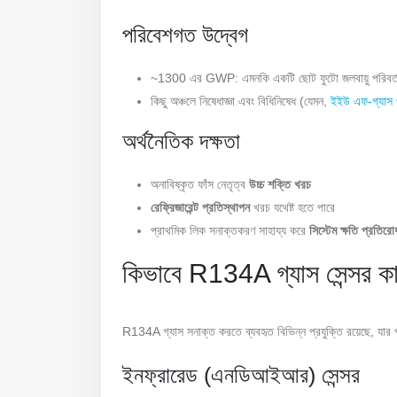
পরিবেশগত উদ্বেগ
~1300 এর GWP: এমনকি একটি ছোট ফুটো জলবায়ু পরিবর্তন
কিছু অঞ্চলে নিষেধাজ্ঞা এবং বিধিনিষেধ (যেমন,
ইইউ এফ-গ্যাস প
অর্থনৈতিক দক্ষতা
অনাবিষ্কৃত ফাঁস নেতৃত্ব
উচ্চ শক্তি খরচ
রেফ্রিজারেন্ট প্রতিস্থাপন
খরচ যথেষ্ট হতে পারে
প্রাথমিক লিক সনাক্তকরণ সাহায্য করে
সিস্টেম ক্ষতি প্রতিরো
কিভাবে R134A গ্যাস সেন্সর 
R134A গ্যাস সনাক্ত করতে ব্যবহৃত বিভিন্ন প্রযুক্তি রয়েছে, যার প
ইনফ্রারেড (এনডিআইআর) সেন্সর