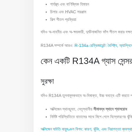
গার্হস্থ্য এবং বাণিজ্যিক হিমায়ন
চিলার এবং HVAC সরঞ্জাম
শিল্প শীতল প্রক্রিয়া
যদিও অ-দাহনীয় এবং অ-ক্ষয়কারী, দুর্ঘটনাজনিত ফাঁস শীতল করার দক
R134A সম্পর্কে আরও:
R-134a রেফ্রিজারেন্ট: বৈশিষ্ট্য, অ্যাপ্ল
কেন একটি R134A গ্যাস সেন্সর
সুরক্ষা
যদিও R134A তুলনামূলকভাবে অ-বিষাক্ত, উচ্চ ঘনত্বে এটি করতে প
অক্সিজেন স্থানচ্যুত, নেতৃস্থানীয়
সীমাবদ্ধ স্থানে শ্বাসরোধ
নির্দিষ্ট পরিস্থিতিতে বাতাসের সাথে মিশে গেলে বিস্ফোরণের ঝুঁ
অক্সিজেন ঘাটতি বায়ুমণ্ডল বিপদ: কারণ, ঝুঁকি, এবং নিরাপত্তা ব্যবস্থ