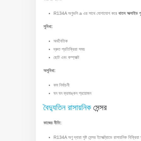
R134A অণুগুলি a এর সাথে যোগাযোগ করে
ধাতব অক্সাইড পৃষ
সুবিধা:
অর্থনৈতিক
দ্রুত প্রতিক্রিয়া সময়
ছোট এবং কম্প্যাক্ট
অসুবিধা:
কম নির্বাচনী
ঘন ঘন ক্রমাঙ্কন প্রয়োজন
বৈদ্যুতিন রাসায়নিক
সেন্সর
কাজের নীতি:
R134A অণু দ্বারা সৃষ্ট সেন্সর ইলেক্ট্রোডে রাসায়নিক বিক্রিয