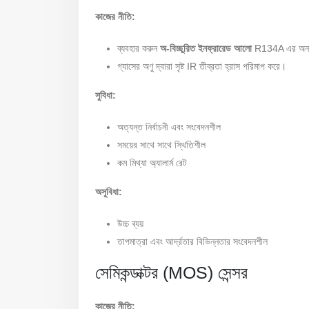
কাজের নীতি:
ব্যবহার করুন
অ-বিচ্ছুরিত ইনফ্রারেড আলো
R134A এর অনন্য
গ্যাসের অণু দ্বারা সৃষ্ট IR তীব্রতা হ্রাস পরিমাপ করে।
সুবিধা:
অত্যন্ত নির্বাচনী এবং সংবেদনশীল
সময়ের সাথে সাথে স্থিতিশীল
কম মিথ্যা অ্যালার্ম রেট
অসুবিধা:
উচ্চ ব্যয়
তাপমাত্রা এবং আর্দ্রতার বিভিন্নতার সংবেদনশীল
সেমিকন্ডাক্টর (MOS) সেন্সর
কাজের নীতি: