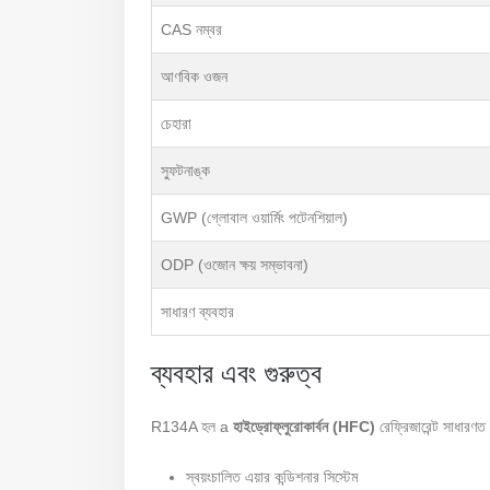
CAS নম্বর
আণবিক ওজন
চেহারা
স্ফুটনাঙ্ক
GWP (গ্লোবাল ওয়ার্মিং পটেনশিয়াল)
ODP (ওজোন ক্ষয় সম্ভাবনা)
সাধারণ ব্যবহার
ব্যবহার এবং গুরুত্ব
R134A হল a
হাইড্রোফ্লুরোকার্বন (HFC)
রেফ্রিজারেন্ট সাধারণত 
স্বয়ংচালিত এয়ার কন্ডিশনার সিস্টেম