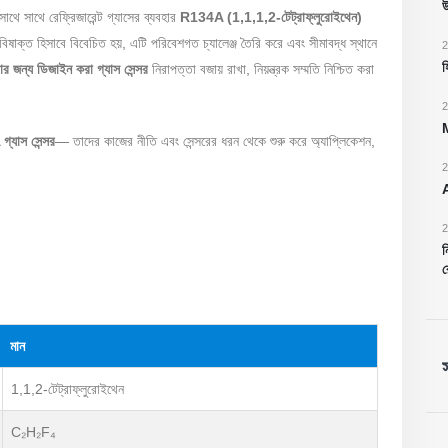
উ
সাথে সাথে রেফ্রিজারেন্ট গ্যাসের ব্যবহার
R134A (1,1,1,2-টেট্রাফ্লুরোইথেন)
ক্ত হিসাবে বিবেচিত হয়, এটি পরিবেশগত চ্যালেঞ্জ তৈরি করে এবং সীমাবদ্ধ স্থানে
2
হ
জন্য ডিজাইন করা গ্যাস সেন্সর
নিরাপত্তা বজায় রাখা, নিয়ন্ত্রক সম্মতি নিশ্চিত করা
2
M
্যাস সেন্সর
— তাদের কাজের নীতি এবং সেন্সরের ধরন থেকে শুরু করে অ্যাপ্লিকেশন,
2
A
2
ন
র
মান
1,1,2-টেট্রাফ্লুরোইথেন
C₂H₂F₄