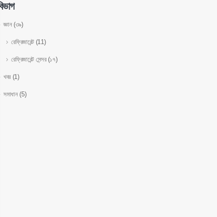
বিভাগ
জ্ঞান
(৩৯)
রেফ্রিজারেন্ট
(11)
রেফ্রিজারেন্ট সেন্সর
(১৭)
খবর
(1)
সমাধান
(5)