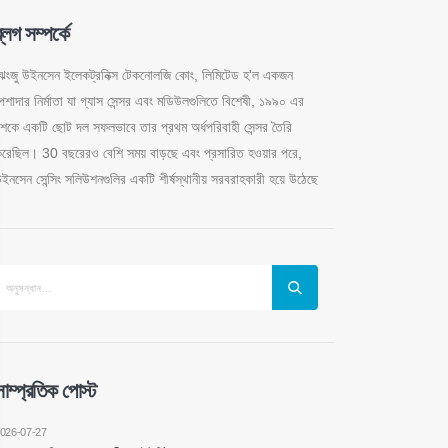
্লগ সম্পর্কে
েংজু উইনসেন ইলেকট্রনিক্স টেকনোলজি কোং, লিমিটেড হ'ল একজন
েশাদার নির্মাতা যা গ্যাস সেন্সর এবং মডিউলগুলিতে বিশেষী, ১৯৯০ এর
শকে একটি ছোট দল সফলভাবে তার প্রথম অর্ধপরিবাহী সেন্সর তৈরি
রেছিল। 30 বছরেরও বেশি সময় বাড়ছে এবং প্রসারিত হওয়ার পরে,
ইনসেন সেন্সিং সলিউশনগুলির একটি শীর্ষস্থানীয় সরবরাহকারী হয়ে উঠেছে
সাম্প্রতিক পোস্ট
026-07-27