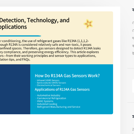
ব
ঝ
প
দ
ক
উ
2