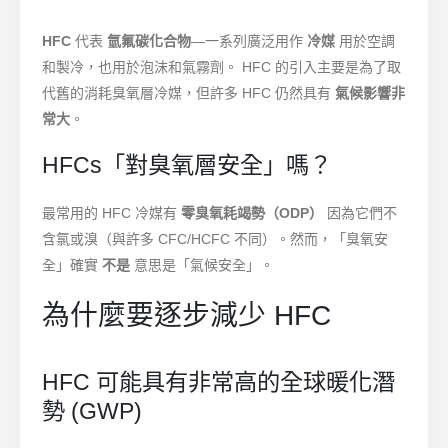
HFC
代表
氫氟碳化合物
—一系列廣泛用作
冷媒
用於空調
和製冷，也用於泡沫和氣霧劑。 HFC 的引入主要是為了取
代舊的消耗臭氧層冷媒，但許多 HFC 仍然具有
氣候影響非
常大
。
HFCs「對臭氧層安全」嗎？
最常用的 HFC 冷媒有
零臭氧耗竭勢（ODP）
因為它們不
含氯或溴（與許多 CFC/HCFC 不同）。然而，「臭氧安
全」確實
不是
意思是「氣候安全」。
為什麼要逐步減少 HFC
HFC 可能具有非常高的全球暖化潛
勢 (GWP)