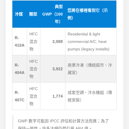
典型
您將在哪裡看到它（示
冷媒
類型
GWP（100
例）
年）
HFC
Residential & light
R-
混合
2,088
commercial A/C, heat
410A
物
pumps (legacy installs)
HFC
R-
商業冷凍（傳統超市、冷
混合
3,922
404A
藏室）
物
HFC
R-
成套空調、冷水機組（傳
混合
1,774
407C
統安裝）
物
GWP 數字可能因 IPCC 評估和計算方法而異；為了
保持一致性，許多法規仍然引用 AR4 值。