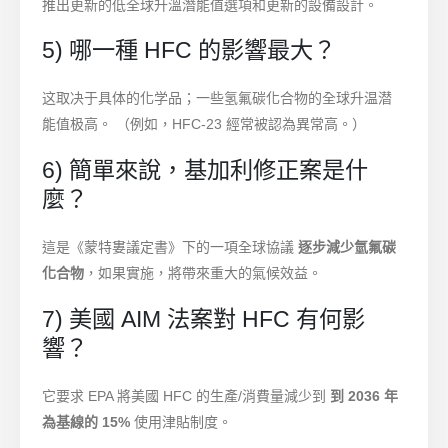
推出更新的低全球升溫潛能值選項和更新的設備設計。
5) 哪一種 HFC 的影響最大？
这取决于具体的化学品；一些氢氟碳化合物的全球升温潜
能值极高。 （例如，HFC-23 經常被認為異常高。）
6) 簡單來說，基加利修正案是什
麼？
這是《蒙特婁議定書》下的一項全球協議
逐步減少氫氟碳
化合物
，如果實施，將帶來重大的氣候效益。
7) 美國 AIM 法案對 HFC 有何影
響？
它要求 EPA 將美國 HFC 的生產/消費量減少到
到 2036 年
為基線的 15%
使用津貼制度。