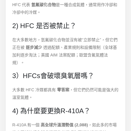
HFC 代表
氫氟碳化合物
是一種合成氣體，通常用作冷卻和
冷卻中的冷媒。
2) HFC 是否被禁止？
在大多數地方，氫氟碳化合物並沒有被“立即禁止”，但它們
正在被
逐步減少
透過配額、產業規則和設備限制（全球基
加利逐步淘汰；美國 AIM 法案配額；歐盟含氟氣體法
規）。
3）HFCs會破壞臭氧層嗎？
大多數 HFC 冷媒都具有
零答案
，但它們仍然可能是強大的
溫室氣體。
4) 為什麼要更換R-410A？
R-410A 有一個
高全球升溫潛勢值 (2,088)
，如此多的市場