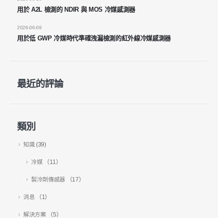
用於 A2L 檢測的 NDIR 與 MOS 冷媒感測器
2026-06-09
用於低 GWP 冷媒時代準確洩漏檢測的紅外線冷媒感測器
微信
WhatsApp
熱產品
R290傳感器
最近的評論
R454B傳感器
R32傳感器
類別
R410傳感器
知識
(39)
R454B傳感器
我們的解決方案
冷媒
（11）
HVAC系統的製冷劑洩漏檢測
製冷劑傳感器
（17）
冷鏈製冷劑監測
消息
（1）
數據中心冷卻系統監視
解決方案
（5）