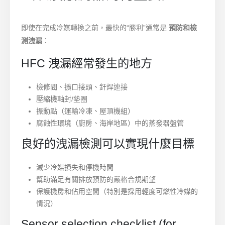
即使在完成冷媒轉換之前，最快的“勝利”通常是
預防和檢
測洩漏
：
HFC 洩漏經常發生的地方
檢修閥、擴口接頭、釬焊連接
壓縮機軸封/墊圈
振動點（運輸冷凍、屋頂機組）
腐蝕性環境（廚房、海岸地區）中的蒸發器盤管
良好的洩漏檢測可以實現什麼目標
減少冷媒損失和停機時間
幫助滿足有關排放預防的嚴格合規期望
保護機房和佔用空間（特別是採用輕度可燃性冷媒的
情況）
Sensor selection checklist (for