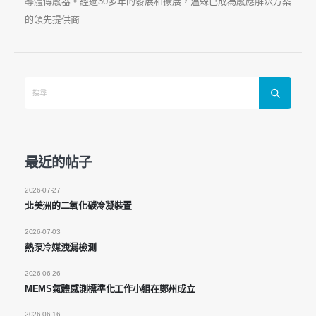
導體傳感器。經過30多年的發展和擴展，溫森已成為感應解決方案
的領先提供商
聯繫我們
最近的帖子
地址
：鄭州國家高科技區Jinsuo Road No.299
2026-07-27
電話
：
0086-371-67169097
北美洲的二氧化碳冷凝裝置
電子郵件
：
cece@winsensor.com
2026-07-03
熱泵冷媒洩漏檢測
WhatsApp
： +
8618595618735
2026-06-26
微信
：18569903598
MEMS氣體感測標準化工作小組在鄭州成立
2026-06-16