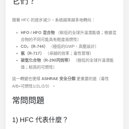
它們？
隨著 HFC 的逐步減少，系統越來越多地轉向：
HFO / HFO 混合物
（較低的全球升溫潛能值；根據混
合物的不同可能具有輕度易燃性）
CO₂（R-744）
（極低的GWP，高壓設計）
氨（R-717）
（卓越的效率；毒性管理）
碳氫化合物（R-290丙烷等）
（極低的全球升溫潛能
值；較高的可燃性）
這一轉變也使得
ASHRAE 安全分類
更重要的是（毒性
A/B+可燃性1/2L/2/3）。
常問問題
1) HFC 代表什麼？