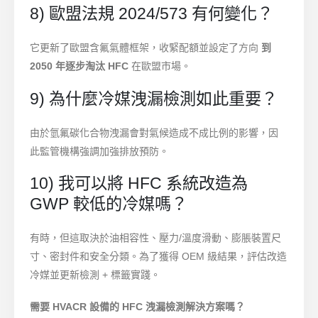
8) 歐盟法規 2024/573 有何變化？
它更新了歐盟含氟氣體框架，收緊配額並設定了方向
到
2050 年逐步淘汰 HFC
在歐盟市場。
9) 為什麼冷媒洩漏檢測如此重要？
由於氫氟碳化合物洩漏會對氣候造成不成比例的影響，因
此監管機構強調加強排放預防。
10) 我可以將 HFC 系統改造為
GWP 較低的冷媒嗎？
有時，但這取決於油相容性、壓力/溫度滑動、膨脹裝置尺
寸、密封件和安全分類。為了獲得 OEM 級結果，評估改造
冷媒並更新檢測 + 標籤實踐。
需要 HVACR 設備的 HFC 洩漏檢測解決方案嗎？