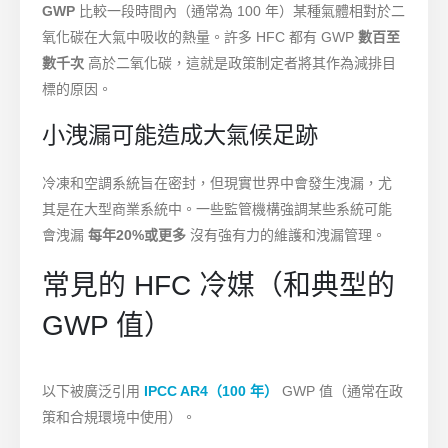
GWP
比較一段時間內（通常為 100 年）某種氣體相對於二
氧化碳在大氣中吸收的熱量。許多 HFC 都有 GWP
數百至
數千次
高於二氧化碳，這就是政策制定者將其作為減排目
標的原因。
小洩漏可能造成大氣候足跡
冷凍和空調系統旨在密封，但現實世界中會發生洩漏，尤
其是在大型商業系統中。一些監管機構強調某些系統可能
會洩漏
每年20%或更多
沒有強有力的維護和洩漏管理。
常見的 HFC 冷媒（和典型的
GWP 值）
以下被廣泛引用
IPCC AR4（100 年）
GWP 值（通常在政
策和合規環境中使用）。