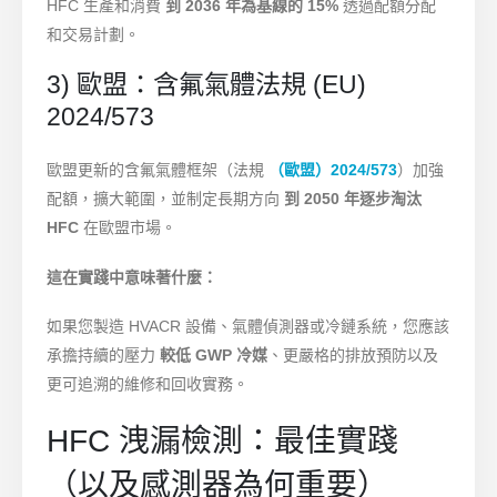
HFC 生產和消費
到 2036 年為基線的 15%
透過配額分配
和交易計劃。
3) 歐盟：含氟氣體法規 (EU)
2024/573
歐盟更新的含氟氣體框架（法規
（歐盟）2024/573
）加強
配額，擴大範圍，並制定長期方向
到 2050 年逐步淘汰
HFC
在歐盟市場。
這在實踐中意味著什麼：
如果您製造 HVACR 設備、氣體偵測器或冷鏈系統，您應該
承擔持續的壓力
較低 GWP 冷媒
、更嚴格的排放預防以及
更可追溯的維修和回收實務。
HFC 洩漏檢測：最佳實踐
（以及感測器為何重要）