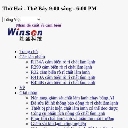
Thứ Hai - Thứ Bảy 9:00 sáng - 6:00 PM
Nhận đề xuất về cảm biến
Trang chủ
Các sản phẩm
R134A cảm biến rò rỉ chất làm lạnh
R290 cảm biến rò rỉ chất làm lạnh
R32 cảm biến rò rỉ chất làm lạnh
R410A cảm biến rò rỉ chất làm lạnh
R454B cảm biến rò rỉ chất làm lạnh
Về
Giải pháp
Nền tảng giám sát chất làm lạnh chạy bằng AI
Đã sửa lỗi hệ thống báo động rò rỉ chất làm lạnh
Thiết bị phát hiện chất làm lạnh có thể đeo được
Công cụ phân tích nồng độ chất làm lạnh
Phục hồi chất làm lạnh và tuân thủ môi trường
Giám sát khí lạnh công nghiệp