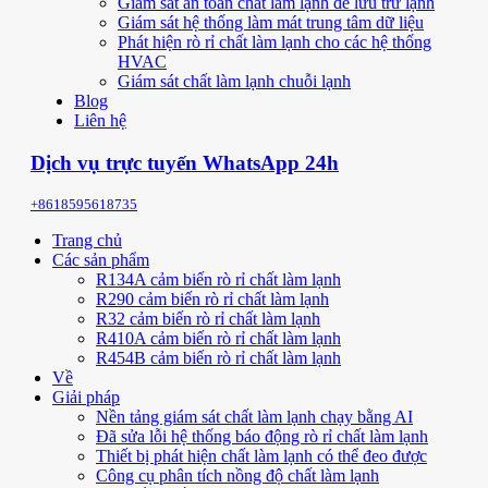
Giám sát an toàn chất làm lạnh để lưu trữ lạnh
Giám sát hệ thống làm mát trung tâm dữ liệu
Phát hiện rò rỉ chất làm lạnh cho các hệ thống
HVAC
Giám sát chất làm lạnh chuỗi lạnh
Blog
Liên hệ
Dịch vụ trực tuyến WhatsApp 24h
+8618595618735
Trang chủ
Các sản phẩm
R134A cảm biến rò rỉ chất làm lạnh
R290 cảm biến rò rỉ chất làm lạnh
R32 cảm biến rò rỉ chất làm lạnh
R410A cảm biến rò rỉ chất làm lạnh
R454B cảm biến rò rỉ chất làm lạnh
Về
Giải pháp
Nền tảng giám sát chất làm lạnh chạy bằng AI
Đã sửa lỗi hệ thống báo động rò rỉ chất làm lạnh
Thiết bị phát hiện chất làm lạnh có thể đeo được
Công cụ phân tích nồng độ chất làm lạnh