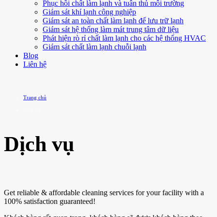
Phục hồi chất làm lạnh và tuân thủ môi trường
Giám sát khí lạnh công nghiệp
Giám sát an toàn chất làm lạnh để lưu trữ lạnh
Giám sát hệ thống làm mát trung tâm dữ liệu
Phát hiện rò rỉ chất làm lạnh cho các hệ thống HVAC
Giám sát chất làm lạnh chuỗi lạnh
Blog
Liên hệ
Trang chủ
Dịch vụ
Dịch vụ
Get reliable & affordable cleaning services for your facility with a
100% satisfaction guaranteed!