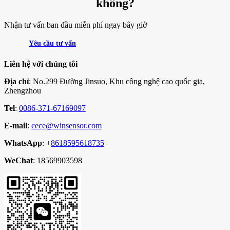
không?
Nhận tư vấn ban đầu miễn phí ngay bây giờ
Yêu cầu tư vấn
Liên hệ với chúng tôi
Địa chỉ
: No.299 Đường Jinsuo, Khu công nghệ cao quốc gia,
Zhengzhou
Tel
:
0086-371-67169097
E-mail
:
cece@winsensor.com
WhatsApp
: +
8618595618735
WeChat
: 18569903598