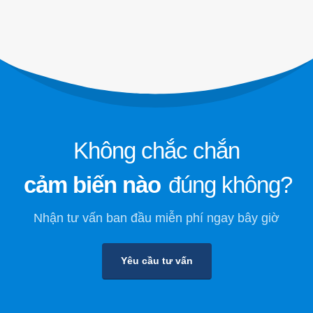
dữ liệu
Giám sát an toàn chất làm lạnh để
lưu trữ lạnh
Giám sát khí lạnh công nghiệp
Xem thêm
Theo chúng tôi
Không chắc chắn
cảm biến nào
đúng không?
Nhận tư vấn ban đầu miễn phí ngay bây giờ
Yêu cầu tư vấn
Winsen. © 2026. Mọi quyền được bảo lưu
Chính sách bảo mật