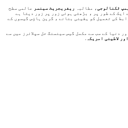
پمپ ٹکنالوجی
، مطالبہ
ریفریجریٹ سینسر
عالمی سطح
ایک کے طور پر ، بڑھتی ہوئی زور پر زور دیتا ہے
بط کی تعمیل کو یقینی بنانے ، گرین ہاؤس گیسوں کے
ر دنیا کے سب سے مکمل گیس سینسنگ حل سپلائرز میں سے
ور لاطینی امریکہ
.