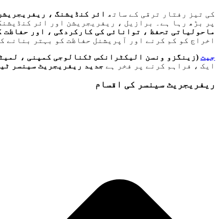
کی تیز رفتار ترقی کے ساتھ
ائر کنڈیشنگ ، ریفریجریشن 
پر بڑھ رہا ہے۔ برازیل ، ریفریجریشن اور ائر کنڈیشنگ 
ماحولیاتی تحفظ ، توانائی کی کارکردگی ، اور حفاظت ک
اخراج کو کم کرنے اور آپریشنل حفاظت کو بہتر بنانے ک
جیت
(زینگزو ونسن الیکٹرانکس ٹکنالوجی کمپنی ، لمیٹڈ
ایک ، فراہم کرنے پر فخر ہے
جدید ریفریجریٹ سینسر ٹی
ریفریجریٹ سینسر کی اقسام