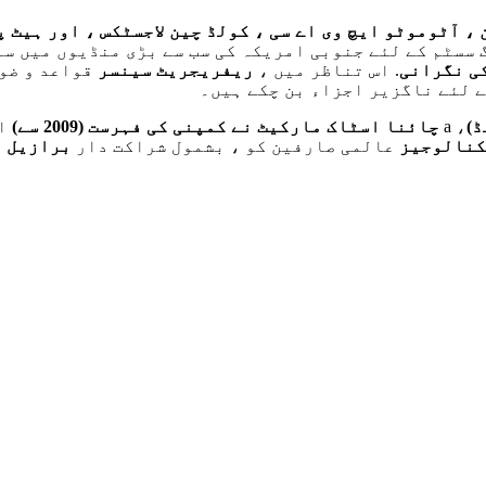
، آٹوموٹو ایچ وی اے سی ، کولڈ چین لاجسٹکس ، اور ہیٹ 
سسٹم کے لئے جنوبی امریکہ کی سب سے بڑی منڈیوں میں سے 
ی نگرانی
. اس تناظر میں ،
ریفریجریٹ سینسر
قواعد و ضوا
ے لئے ناگزیر اجزاء بن چکے ہیں۔
)
، a
چائنا اسٹاک مارکیٹ نے کمپنی کی فہرست (2009 سے)
او
کنالوجیز
عالمی صارفین کو ، بشمول شراکت دار
برازیل ا