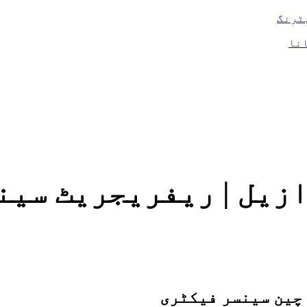
ٹرنگ
 - ونسن
یل | ریفریجریٹ سینسر
 چین سینسر فیکٹری