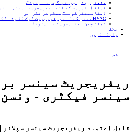
صنعتی ریفریجریشن گیس مانیٹرنگ
کولڈ اسٹوریج کے لئے ریفریجریٹ سیفٹی مانی
ڈیٹا سینٹر کولنگ سسٹم کی نگرانی
HVAC سسٹم کے لئے ریفریجریٹ لیک کا پتہ لگانا
کولڈ چین ریفریجریٹ مانیٹرنگ
بلاگ
رابطہ کریں
گھر
ریفریجریٹ سینسر برازیل | ریفریجریٹ سینسر سپلائی | چین سینسر فیکٹری
ریفریجریٹ سینسر براز
سینسر فیکٹری - ونسن
قابل اعتماد ریفریجریٹ سینسر سپلائر |