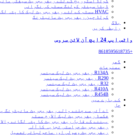
کولڈ اسٹوریج کے لئے ریفریجریٹ سیفٹی مانی
ڈیٹا سینٹر کولنگ سسٹم کی نگرانی
HVAC سسٹم کے لئے ریفریجریٹ لیک کا پتہ لگانا
کولڈ چین ریفریجریٹ مانیٹرنگ
بلاگ
رابطہ کریں
واٹس ایپ 24 ایچ آن لائن سروس
+8618595618735
گھر
مصنوعات
R134A ریفریجریٹ لیک سینسر
R290 ریفریجریٹ لیک سینسر
R32 ریفریجریٹ لیک سینسر
R410A ریفریجریٹ لیک سینسر
R454B ریفریجریٹ لیک سینسر
کے بارے میں
حل
اے آئی سے چلنے والے ریفریجریٹ مانیٹرنگ پ
فکسڈ ریفریجریٹ لیک الارم سسٹم
پہننے کے قابل ریفریجریٹ کا پتہ لگانے والا 
ریفریجریٹ حراستی تجزیہ کا آلہ
ریفریجریٹ وصولی اور ماحولیاتی تعمیل