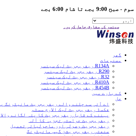
سوم - صبح 9:00 بجے تا شام 6:00 بجے
سینسر کی سفارش حاصل کریں۔
گھر
مصنوعات
R134A ریفریجریٹ لیک سینسر
R290 ریفریجریٹ لیک سینسر
R32 ریفریجریٹ لیک سینسر
R410A ریفریجریٹ لیک سینسر
R454B ریفریجریٹ لیک سینسر
کے بارے میں
حل
اے آئی سے چلنے والے ریفریجریٹ مانیٹرنگ پ
فکسڈ ریفریجریٹ لیک الارم سسٹم
پہننے کے قابل ریفریجریٹ کا پتہ لگانے والا 
ریفریجریٹ حراستی تجزیہ کا آلہ
ریفریجریٹ وصولی اور ماحولیاتی تعمیل
صنعتی ریفریجریشن گیس مانیٹرنگ