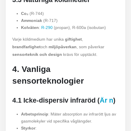
Co₂
(R-744)
Ammoniak
(R-717)
Kolväten
:
R-290
(propan), R-600a (isobutan)
Varje köldmedium har unika
giftighet
,
brandfarlighet
och
miljöpåverkan
, som påverkar
sensorteknik och design
krävs för upptäckt.
4. Vanliga
sensorteknologier
4.1 Icke-dispersiv infraröd (
Är n
)
Arbetsprincip
: Mäter absorption av infrarött ljus av
gasmolekyler vid specifika våglängder.
Styrkor
: