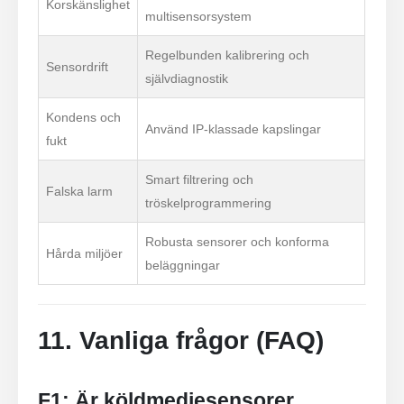
Korskänslighet
multisensorsystem
Regelbunden kalibrering och
Sensordrift
självdiagnostik
Kondens och
Använd IP-klassade kapslingar
fukt
Kontakta oss
Smart filtrering och
Adress
: No.299 Jinsuo Road, National High-Tech Zone, Zhengzhou
Falska larm
tröskelprogrammering
Tel
:
0086-371-67169097
Robusta sensorer och konforma
E-post
:
cece@winsensor.com
Hårda miljöer
beläggningar
Whatsapp
: +
8618595618735
Wechat
: 18569903598
11. Vanliga frågor (FAQ)
F1: Är köldmediesensorer