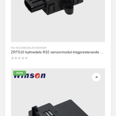
R32 KÖLDMEDIELÄCKSENSOR
ZRT510 kylmedels R32 sensormodul-högpresterande NDIR-kylmedelssensor
0
av 5
VARM