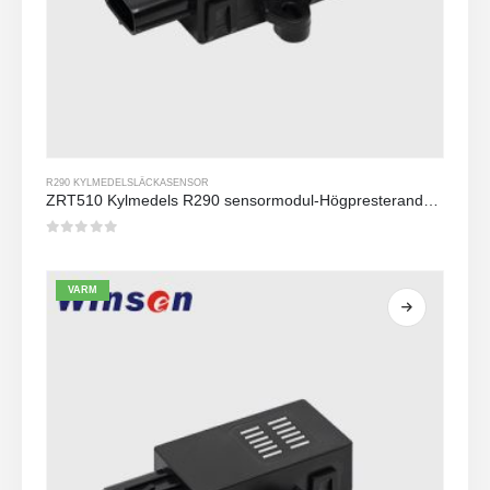
R290 KYLMEDELSLÄCKASENSOR
ZRT510 Kylmedels R290 sensormodul-Högpresterande NDIR-kylmedelssensor
0
av 5
VARM