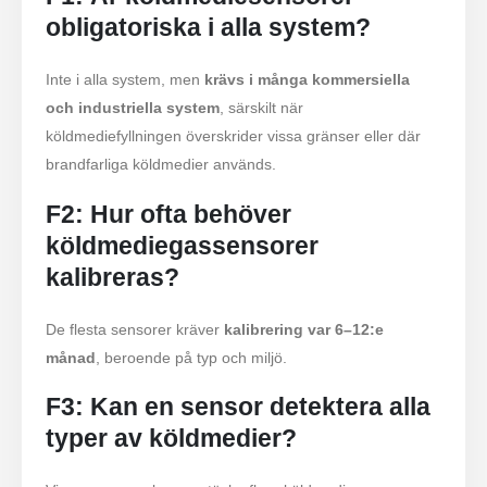
obligatoriska i alla system?
Wechat
Whatsapp
Inte i alla system, men
krävs i många kommersiella
Heta produkter
och industriella system
, särskilt när
R290 sensor
köldmediefyllningen överskrider vissa gränser eller där
brandfarliga köldmedier används.
R454B -sensor
F2: Hur ofta behöver
R32 -sensor
köldmediegassensorer
R410 -sensor
kalibreras?
R454B -sensor
Vår lösning
De flesta sensorer kräver
kalibrering var 6–12:e
Kylmedelsläckedetektering för HVAC
månad
, beroende på typ och miljö.
-system
F3: Kan en sensor detektera alla
Kylkedjorövervakning
typer av köldmedier?
Data Center Cooling System
Monitoring