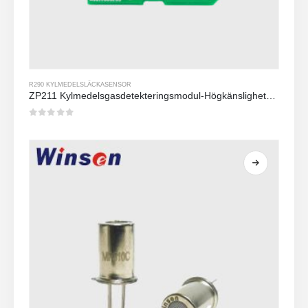
R290 KYLMEDELSLÄCKASENSOR
ZP211 Kylmedelsgasdetekteringsmodul-Högkänslighetssensor för kylmedelsläckedetektering
0
av 5