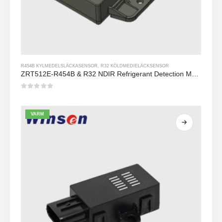
R454B KYLMEDELSLÄCKASENSOR
,
R32 KÖLDMEDIELÄCKSENSOR
ZRT512E-R454B & R32 NDIR Refrigerant Detection Module, RS485 HVAC Sensor, UL/IEC Certified
0
av 5
VARM