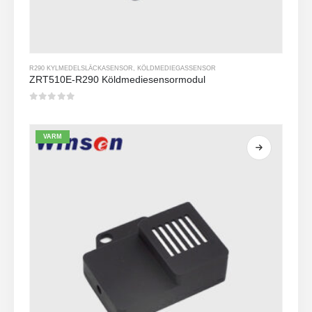
R290 KYLMEDELSLÄCKASENSOR
,
KÖLDMEDIEGASSENSOR
ZRT510E-R290 Köldmediesensormodul
0
av 5
VARM