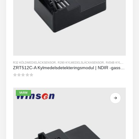
R32 KÖLDMEDIELÄCKSENSOR
,
R290 KYLMEDELSLÄCKASENSOR
,
R454B KYLMEDELSLÄCKASENSOR
ZRT512C-A Kylmedelsdetekteringsmodul | NDIR -gassensor för R32, R454B, R290 | Bred spänning strömförsörjning
0
av 5
VARM