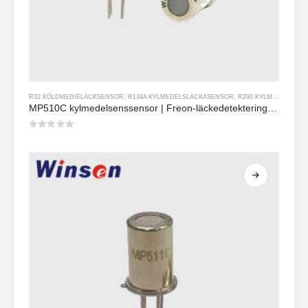
R32 KÖLDMEDIELÄCKSENSOR
,
R134A KYLMEDELSLÄCKASENSOR
,
R290 KYLMEDELSLÄCKASENSOR
MP510C kylmedelsenssensor | Freon-läckedetektering med hög känslighet för R32, R134A, R410A, R290
0
av 5