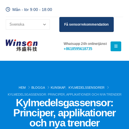
Mån - lör 9:00 - 18:00
Få sensorrekommendation
Whatsapp 24h onlinetjänst
+8618595618735
HEM
BLOGGA
KUNSKAP
,
KYLMEDELSSENSORER
KYLMEDELSGASSENSOR: PRINCIPER, APPLIKATIONER OCH NYA TRENDER
Kylmedelsgassensor:
Principer, applikationer
och nya trender