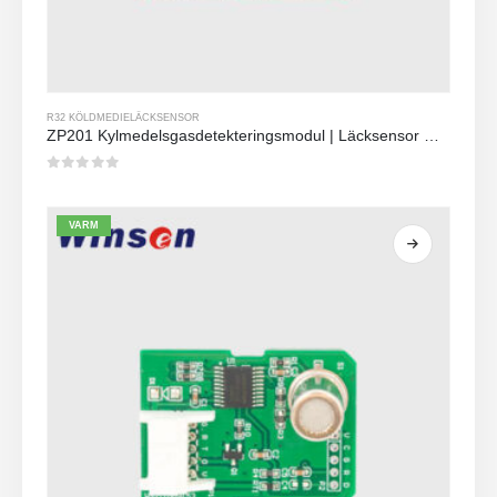
R32 KÖLDMEDIELÄCKSENSOR
ZP201 Kylmedelsgasdetekteringsmodul | Läcksensor med hög känslighet
0
av 5
VARM