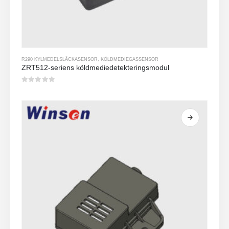
R290 KYLMEDELSLÄCKASENSOR
,
KÖLDMEDIEGASSENSOR
ZRT512-seriens köldmediedetekteringsmodul
0
av 5