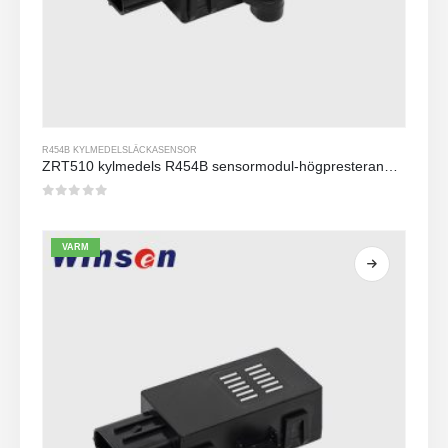
R454B KYLMEDELSLÄCKASENSOR
ZRT510 kylmedels R454B sensormodul-högpresterande NDIR-kylmedelssensor
0
av 5
VARM