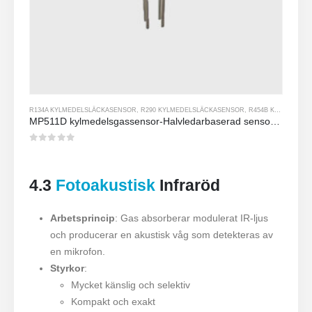
R134A KYLMEDELSLÄCKASENSOR
,
R290 KYLMEDELSLÄCKASENSOR
,
R454B KYLMEDELSLÄCKASENSOR
MP511D kylmedelsgassensor-Halvledarbaserad sensor för kylmedelsläckedetektering
0
av 5
4.3
Fotoakustisk
Infraröd
Arbetsprincip
: Gas absorberar modulerat IR-ljus
och producerar en akustisk våg som detekteras av
en mikrofon.
Styrkor
:
Mycket känslig och selektiv
Kompakt och exakt