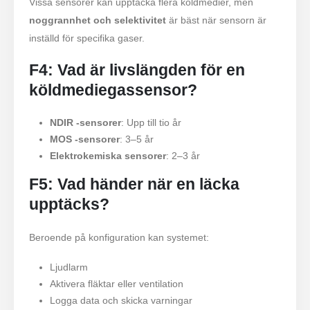
Vissa sensorer kan upptäcka flera köldmedier, men
Kylmedelssäkerhetsövervakning för
noggrannhet och selektivitet
är bäst när sensorn är
kylförvaring
inställd för specifika gaser.
Industriell kylgasövervakning
F4: Vad är livslängden för en
Se mer
köldmediegassensor?
Följ oss
NDIR -sensorer
: Upp till tio år
MOS -sensorer
: 3–5 år
Elektrokemiska sensorer
: 2–3 år
F5: Vad händer när en läcka
upptäcks?
Beroende på konfiguration kan systemet:
Winsen. © 2026. Alla rättigheter reserverade
Sekretesspolicy
Ljudlarm
Aktivera fläktar eller ventilation
Logga data och skicka varningar