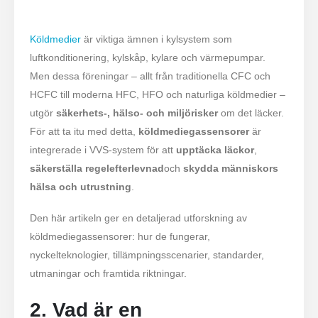
Köldmedier
är viktiga ämnen i kylsystem som
luftkonditionering, kylskåp, kylare och värmepumpar.
Men dessa föreningar – allt från traditionella CFC och
HCFC till moderna HFC, HFO och naturliga köldmedier –
utgör
säkerhets-, hälso- och miljörisker
om det läcker.
För att ta itu med detta,
köldmediegassensorer
är
integrerade i VVS-system för att
upptäcka läckor
,
säkerställa regelefterlevnad
och
skydda människors
hälsa och utrustning
.
Den här artikeln ger en detaljerad utforskning av
köldmediegassensorer: hur de fungerar,
nyckelteknologier, tillämpningsscenarier, standarder,
utmaningar och framtida riktningar.
2. Vad är en