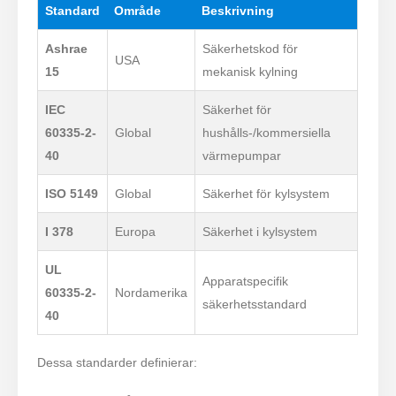
Standard
Område
Beskrivning
Ashrae
Säkerhetskod för
USA
15
mekanisk kylning
IEC
Säkerhet för
60335-2-
Global
hushålls-/kommersiella
40
värmepumpar
ISO 5149
Global
Säkerhet för kylsystem
I 378
Europa
Säkerhet i kylsystem
UL
Apparatspecifik
60335-2-
Nordamerika
säkerhetsstandard
40
Dessa standarder definierar: