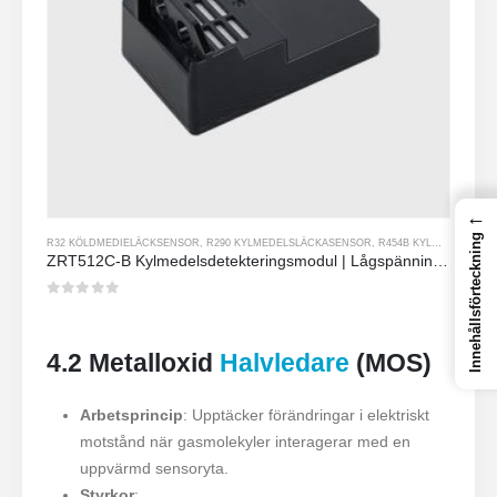
←
Innehållsförteckning
R32 KÖLDMEDIELÄCKSENSOR
,
R290 KYLMEDELSLÄCKASENSOR
,
R454B KYLMEDELSLÄCKASENSOR
ZRT512C-B Kylmedelsdetekteringsmodul | Lågspänning NDIR -gassensor för R32, R454B, R290
0
av 5
4.2 Metalloxid
Halvledare
(MOS)
Arbetsprincip
: Upptäcker förändringar i elektriskt
motstånd när gasmolekyler interagerar med en
uppvärmd sensoryta.
Styrkor
: