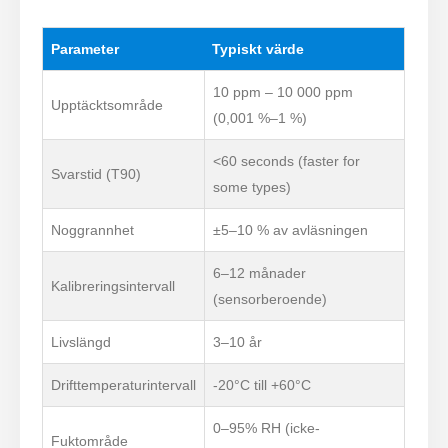
Parameter
Typiskt värde
10 ppm – 10 000 ppm
Upptäcktsområde
(0,001 %–1 %)
<60 seconds (faster for
Svarstid (T90)
some types)
Noggrannhet
±5–10 % av avläsningen
6–12 månader
Kalibreringsintervall
(sensorberoende)
Livslängd
3–10 år
Drifttemperaturintervall
-20°C till +60°C
0–95% RH (icke-
Fuktområde