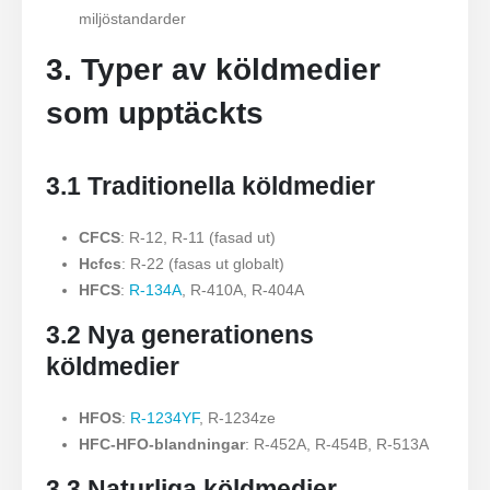
miljöstandarder
3. Typer av köldmedier
som upptäckts
3.1 Traditionella köldmedier
CFCS
: R-12, R-11 (fasad ut)
Hcfcs
: R-22 (fasas ut globalt)
HFCS
:
R-134A
, R-410A, R-404A
3.2 Nya generationens
köldmedier
HFOS
:
R-1234YF
, R-1234ze
HFC-HFO-blandningar
: R-452A, R-454B, R-513A
3.3 Naturliga köldmedier