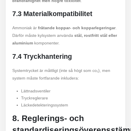
brandfarlighet men högre toxicitet
.
7.3 Materialkompatibilitet
Ammoniak är
frätande koppar- och kopparlegeringar
.
Därför måste kylsystem använda
stål, rostfritt stål eller
aluminium
komponenter.
7.4 Tryckhantering
Systemtrycket är måttligt (inte så högt som co₂), men
system måste fortfarande inkludera:
Lättnadsventiler
Tryckreglerare
Läckedetekteringssystem
8. Reglerings- och
standardiseringsöverensstä