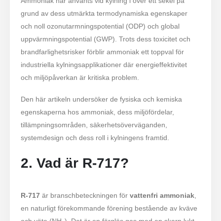
Ammoniak har använts vid kylning i över ett sekel på
grund av dess utmärkta termodynamiska egenskaper
och noll ozonutarmningspotential (ODP) och global
uppvärmningspotential (GWP). Trots dess toxicitet och
brandfarlighetsrisker förblir ammoniak ett toppval för
industriella kylningsapplikationer där energieffektivitet
och miljöpåverkan är kritiska problem.
Den här artikeln undersöker de fysiska och kemiska
egenskaperna hos ammoniak, dess miljöfördelar,
tillämpningsområden, säkerhetsöverväganden,
systemdesign och dess roll i kylningens framtid.
2. Vad är R-717?
R-717
är branschbeteckningen för
vattenfri ammoniak
,
en naturligt förekommande förening bestående av kväve