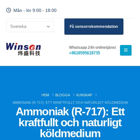
Mån - lör 9:00 - 18:00
Få sensorrekommendation
Whatsapp 24h onlinetjänst
+8618595618735
HEM
BLOGGA
KUNSKAP
AMMONIAK (R-717): ETT KRAFTFULLT OCH NATURLIGT KÖLDMEDIUM
Ammoniak (R-717): Ett
kraftfullt och naturligt
köldmedium