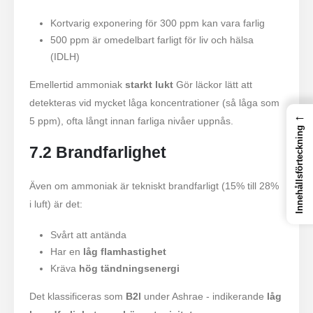
Kortvarig exponering för 300 ppm kan vara farlig
500 ppm är omedelbart farligt för liv och hälsa
(IDLH)
Emellertid ammoniak
starkt lukt
Gör läckor lätt att
detekteras vid mycket låga koncentrationer (så låga som
←
5 ppm), ofta långt innan farliga nivåer uppnås.
Innehållsförteckning
7.2 Brandfarlighet
Även om ammoniak är tekniskt brandfarligt (15% till 28%
i luft) är det:
Svårt att antända
Har en
låg flamhastighet
Kräva
hög tändningsenergi
Det klassificeras som
B2l
under Ashrae - indikerande
låg