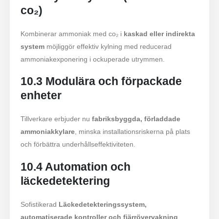
co₂)
Kombinerar ammoniak med co₂ i
kaskad eller indirekta
system
möjliggör effektiv kylning med reducerad
ammoniakexponering i ockuperade utrymmen.
10.3 Modulära och förpackade
enheter
Tillverkare erbjuder nu
fabriksbyggda, förladdade
ammoniakkylare
, minska installationsriskerna på plats
och förbättra underhållseffektiviteten.
10.4 Automation och
läckedetektering
Sofistikerad
Läckedetekteringssystem,
automatiserade kontroller och fjärrövervakning