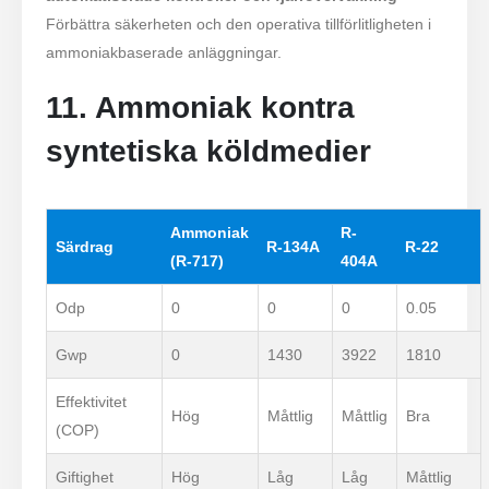
Förbättra säkerheten och den operativa tillförlitligheten i
ammoniakbaserade anläggningar.
11. Ammoniak kontra
syntetiska köldmedier
Ammoniak
R-
Särdrag
R-134A
R-22
(R-717)
404A
Odp
0
0
0
0.05
Gwp
0
1430
3922
1810
Effektivitet
Hög
Måttlig
Måttlig
Bra
(COP)
Giftighet
Hög
Låg
Låg
Måttlig