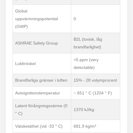
Global
uppvärmningspotential
0
(GWP)
B2L ​​(toxisk, låg
ASHRAE Safety Group
brandfarlighet)
<5 ppm (very
Lukttröskel
detectable)
Brandfarliga gränser i luften
15% - 28 volymprocent
Autoignitionstemperatur
~ 651 ° C (1204 ° F)
Latent förångningsvärme (0
1370 kJ/kg
° C)
Vätsketäthet (vid -33 ° C)
681,9 kg/m³