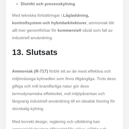
Distrikt och processkylning
Med tekniska förbättringar i
Lågladdning,
kontrollsystem och hybridarkitekturer
, ammoniak blir
allt mer genomförbar för
kommersiell
såväl som fall av
industriell användning.
13. Slutsats
Ammoniak (R-717)
förblir ett av de mest effektiva och
miljömässiga kylmedlen som finns tillgängliga. Trots dess
giftiga och milt brandfarliga natur gör dess
termodynamiska effektivitet, noll miljöpåverkan och
långvarig industriell användning till en idealisk lösning för
storskalig kylning.
Med korrekt design, reglering och utbildning kan
ammoniakkylsystem tillhandahålla säker, pålitlig och