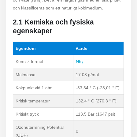
och väte (NH₃). Det är en färglös gas med en skarp lukt
och klassificeras som ett naturligt köldmedium.
2.1 Kemiska och fysiska
egenskaper
Egendom
Värde
Kemisk formel
Nh₃
Molmassa
17.03 g/mol
Kokpunkt vid 1 atm
-33,34 ° C (-28,01 ° F)
Kritisk temperatur
132,4 ° C (270,3 ° F)
Kritiskt tryck
113.5 Bar (1647 psi)
Ozonutarmning Potential
0
(ODP)