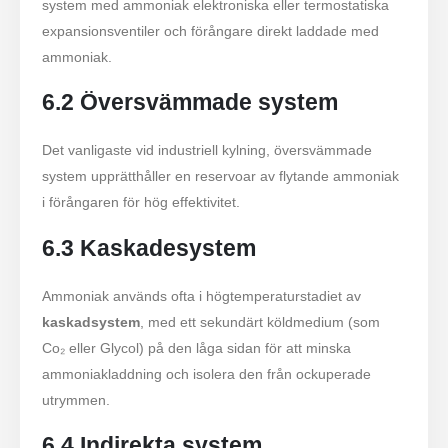
system med ammoniak elektroniska eller termostatiska
expansionsventiler och förångare direkt laddade med
ammoniak.
6.2 Översvämmade system
Det vanligaste vid industriell kylning, översvämmade
system upprätthåller en reservoar av flytande ammoniak
i förångaren för hög effektivitet.
6.3 Kaskadesystem
Ammoniak används ofta i högtemperaturstadiet av
kaskadsystem
, med ett sekundärt köldmedium (som
Co₂ eller Glycol) på den låga sidan för att minska
ammoniakladdning och isolera den från ockuperade
utrymmen.
6.4 Indirekta system