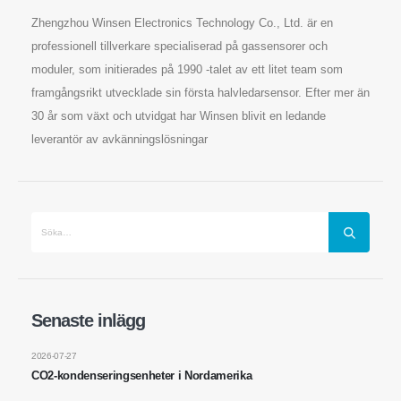
Zhengzhou Winsen Electronics Technology Co., Ltd. är en
professionell tillverkare specialiserad på gassensorer och
moduler, som initierades på 1990 -talet av ett litet team som
framgångsrikt utvecklade sin första halvledarsensor. Efter mer än
30 år som växt och utvidgat har Winsen blivit en ledande
leverantör av avkänningslösningar
Kontakta oss
Senaste inlägg
Adress
: No.299 Jinsuo Road, National High-Tech Zone, Zhengzhou
2026-07-27
CO2-kondenseringsenheter i Nordamerika
Tel
:
0086-371-67169097