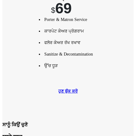
69
$
Porter & Matron Service
ਕਾਰਪੇਟ ਕੇਅਰ ਪ੍ਰੋਗਰਾਮ
ਫਲੋਰ ਕੇਅਰ ਰੱਖ ਰਖਾਵ
Sanitize & Decontamination
ਉੱਚ ਧੂੜ
ਹੁਣ ਬੁੱਕ ਕਰੋ
ਸਾਨੂੰ ਕਿਉਂ ਚੁਣੋ