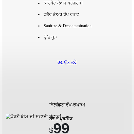
ਕਾਰਪੇਟ ਕੇਅਰ ਪ੍ਰੋਗਰਾਮ
ਫਲੋਰ ਕੇਅਰ ਰੱਖ ਰਖਾਵ
Sanitize & Decontamination
ਉੱਚ ਧੂੜ
ਹੁਣ ਬੁੱਕ ਕਰੋ
ਬਿਲਡਿੰਗ ਰੱਖ-ਰਖਾਅ
ਸਭ ਤੋਂ ਪ੍ਰਸਿੱਧ
99
$