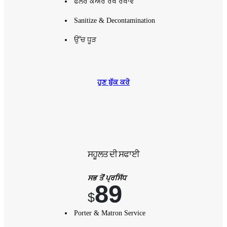
ਫਲੋਰ ਕੇਅਰ ਰੱਖ ਰਖਾਵ
Sanitize & Decontamination
ਉੱਚ ਧੂੜ
ਹੁਣ ਬੁੱਕ ਕਰੋ
ਸਹੂਲਤ ਦੀ ਸਫਾਈ
ਸਭ ਤੋਂ ਪ੍ਰਸਿੱਧ
89
$
Porter & Matron Service