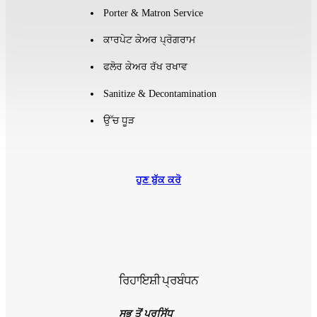
Porter & Matron Service
ਕਾਰਪੇਟ ਕੇਅਰ ਪ੍ਰੋਗਰਾਮ
ਫਲੋਰ ਕੇਅਰ ਰੱਖ ਰਖਾਵ
Sanitize & Decontamination
ਉੱਚ ਧੂੜ
ਹੁਣ ਬੁੱਕ ਕਰੋ
ਰਿਹਾਇਸ਼ੀ ਪ੍ਰਬੰਧਨ
ਸਭ ਤੋਂ ਪ੍ਰਸਿੱਧ