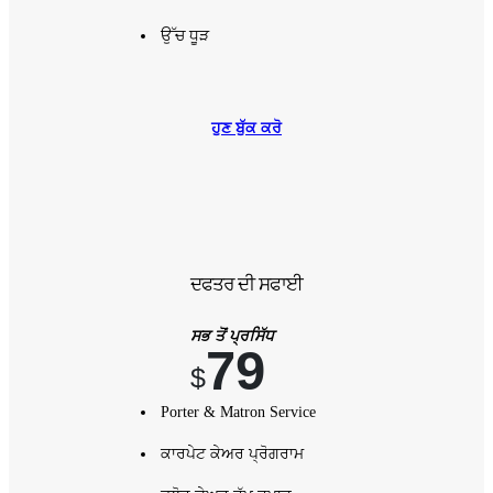
ਉੱਚ ਧੂੜ
ਹੁਣ ਬੁੱਕ ਕਰੋ
ਦਫਤਰ ਦੀ ਸਫਾਈ
ਸਭ ਤੋਂ ਪ੍ਰਸਿੱਧ
79
$
Porter & Matron Service
ਕਾਰਪੇਟ ਕੇਅਰ ਪ੍ਰੋਗਰਾਮ