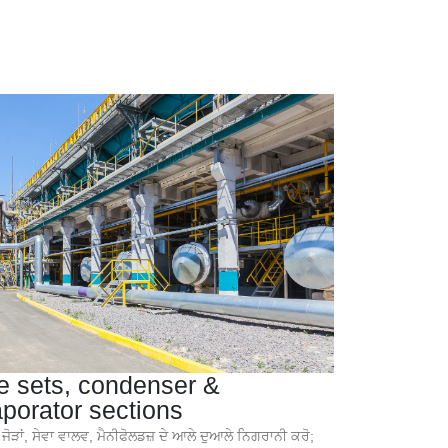
e sets, condenser &
porator sections
ਡ ਜੋੜਾਂ, ਸੇਵਾ ਵਾਲਵ, ਮੈਨੀਫੋਲਡਜ਼ ਦੇ ਆਲੇ ਦੁਆਲੇ ਨਿਗਰਾਨੀ ਕਰੋ;