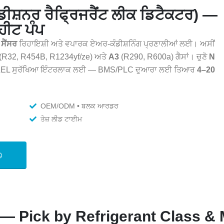
ਡੀਸ਼ਨਰ ਰੈਫ੍ਰਿਜਰੈਂਟ ਲੀਕ ਡਿਟੈਕਟਰ) —
ਹੀਟ ਪੰਪ
ਸੈਂਸਰ
ਰਿਹਾਇਸ਼ੀ ਅਤੇ ਵਪਾਰਕ ਏਅਰ-ਕੰਡੀਸ਼ਨਿੰਗ ਪ੍ਰਣਾਲੀਆਂ ਲਈ। ਅਸੀਂ
(R32, R454B, R1234yf/ze) ਅਤੇ
A3
(R290, R600a) ਗੈਸਾਂ। ਚੁਣੋ
N
EL ਸੁਰੱਖਿਆ ਇੰਟਰਲਾਕ ਲਈ — BMS/PLC ਦੁਆਰਾ ਲਈ ਤਿਆਰ
4–20
OEM/ODM • ਬਲਕ ਆਰਡਰ
ਤੇਜ਼ ਲੀਡ ਟਾਈਮ
— Pick by Refrigerant Class 