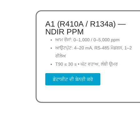
A1 (R410A / R134a) —
NDIR PPM
ਆਮ ਰੇਂਜਾਂ: 0–1,000 / 0–5,000 ppm
ਆਉਟਪੁੱਟ: 4–20 mA, RS-485 ਮੋਡਬਸ, 1–2
ਰੀਲੇਅ
T90 ≤ 30 s • ਘੱਟ ਵਹਾਅ, ਲੰਬੀ ਉਮਰ
ਡੇਟਾਸ਼ੀਟ ਦੀ ਬੇਨਤੀ ਕਰੋ