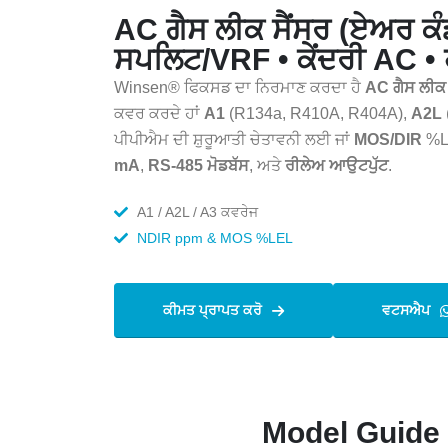
AC ਗੈਸ ਲੀਕ ਸੈਂਸਰ (ਏਅਰ ਕੰ
ਸਪਲਿਟ/VRF • ਕੇਂਦਰੀ AC • 
Winsen® ਫਿਕਸਡ ਦਾ ਨਿਰਮਾਣ ਕਰਦਾ ਹੈ
AC ਗੈਸ ਲੀਕ 
ਕਵਰ ਕਰਦੇ ਹਾਂ
A1
(R134a, R410A, R404A),
A2L
ਪੀਪੀਐਮ ਦੀ ਸ਼ੁਰੂਆਤੀ ਚੇਤਾਵਨੀ ਲਈ ਜਾਂ
MOS/DIR
%L
mA
,
RS-485 ਮੋਡਬੱਸ
, ਅਤੇ
ਰੀਲੇਅ ਆਉਟਪੁੱਟ
.
A1 / A2L / A3 ਕਵਰੇਜ
NDIR ppm & MOS %LEL
ਕੀਮਤ ਪ੍ਰਾਪਤ ਕਰੋ
ਵਟਸਐਪ
Model Guide 