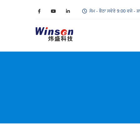
ਸੋਮ - ਬੈਠਾ ਸਵੇਰੇ 9:00 ਵਜੇ - ਸ