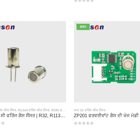
0
5 ਵਿਚੋਂ
ਗਰਮ
ਜ ਲੀਕ ਸੈਂਸਰ
,
R134A ਫਰਿੱਜ ਲੀਕ ਸੈਂਸਰ
,
R290 ਫਰਿੱਜ ਲੀਕ ਸੈਂਸਰ
ਆਰ 32 ਫਰਿੱਜ ਲੀਕ ਸੈਂਸਰ
,
R410A ਫਰਿੱਜ ਫਰਿੱਜ INGE ਸੈਂਸਰ
MP510 ਸੀ ਫਰਿੱਜ ਗੈਸ ਸੈਂਸਰ | R32, R1134a, R410A, R410A, R410A, REN190 ਲਈ ਉੱਚ-ਸੰਵੇਦਨਸ਼ੀਲਤਾ Freon Leak ਖੋਜ
0
5 ਵਿਚੋਂ