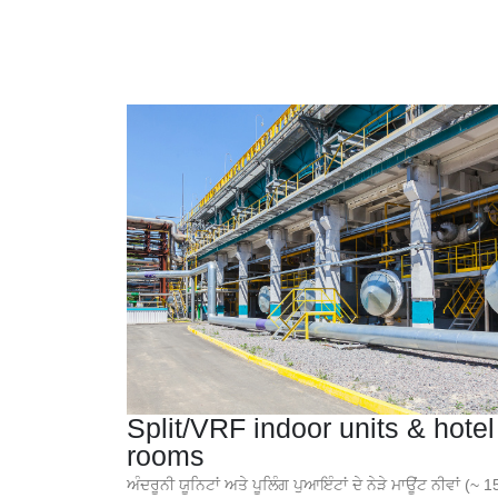
Split/VRF indoor units & hotel
rooms
ਅੰਦਰੂਨੀ ਯੂਨਿਟਾਂ ਅਤੇ ਪੂਲਿੰਗ ਪੁਆਇੰਟਾਂ ਦੇ ਨੇੜੇ ਮਾਊਂਟ ਨੀਵਾਂ (~ 