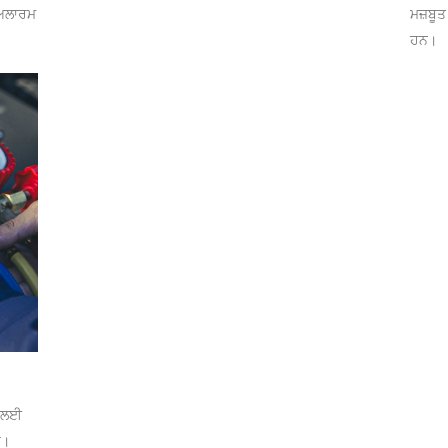
ਖ ਅਲਾਰਮ
ਮਜ਼ਬੂਤ
ਹਨ।
ਨ ਲਈ
ੋ।