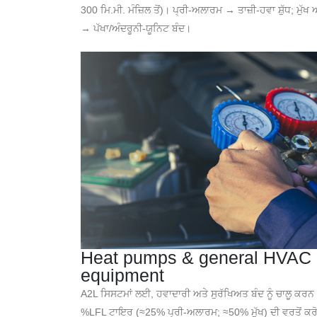
300 ਮਿ.ਮੀ. ਮੰਜ਼ਿਲ ਤੋਂ)। ਪ੍ਰੀ-ਅਲਾਰਮ → ਤਾਜ਼ੀ-ਹਵਾ ਸ਼ੁੱਧ; ਮੁੱ
→ ਪੱਖਾ/ਅੰਦਰੂਨੀ-ਯੂਨਿਟ ਬੰਦ।
Heat pumps & general HVAC
equipment
A2L ਸਿਸਟਮਾਂ ਲਈ, ਹਵਾਦਾਰੀ ਅਤੇ ਸੁਰੱਖਿਅਤ ਬੰਦ ਨੂੰ ਚਾਲੂ ਕਰ
%LFL ਟਾਇਰ (≈25% ਪ੍ਰੀ-ਅਲਾਰਮ; ≈50% ਮੁੱਖ) ਦੀ ਵਰਤੋਂ ਕਰ