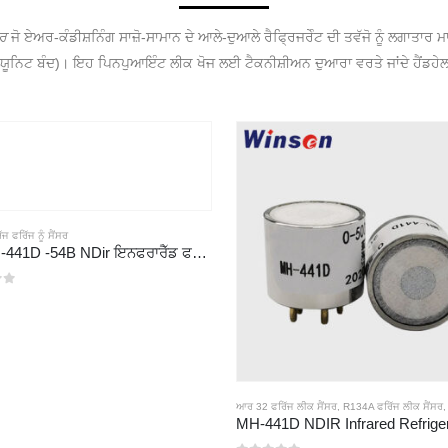
ਰ
ਜੋ ਏਅਰ-ਕੰਡੀਸ਼ਨਿੰਗ ਸਾਜ਼ੋ-ਸਾਮਾਨ ਦੇ ਆਲੇ-ਦੁਆਲੇ ਰੈਫ੍ਰਿਜਰੇੰਟ ਦੀ ਤਵੱਜੋ ਨੂੰ ਲਗਾਤਾ
-ਯੂਨਿਟ ਬੰਦ)। ਇਹ ਪਿਨਪੁਆਇੰਟ ਲੀਕ ਖੋਜ ਲਈ ਟੈਕਨੀਸ਼ੀਅਨ ਦੁਆਰਾ ਵਰਤੇ ਜਾਂਦੇ ਹੈਂਡਹੇਲ
 ਫਰਿੱਜ ਨੂੰ ਸੈਂਸਰ
ਐਮਐਚ -441D -54B NDir ਇਨਫਰਾਰੈੱਡ ਫਰਿੱਜ ਫਰਿੱਜ ਸੈਂਸਰ
ਆਰ 32 ਫਰਿੱਜ ਲੀਕ ਸੈਂਸਰ
,
R134A ਫਰਿੱਜ ਲੀਕ ਸੈਂਸਰ