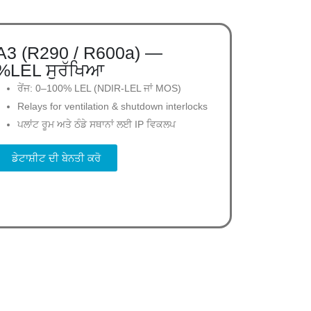
A3 (R290 / R600a) —
%LEL ਸੁਰੱਖਿਆ
ਰੇਂਜ: 0–100% LEL (NDIR-LEL ਜਾਂ MOS)
Relays for ventilation & shutdown interlocks
ਪਲਾਂਟ ਰੂਮ ਅਤੇ ਠੰਡੇ ਸਥਾਨਾਂ ਲਈ IP ਵਿਕਲਪ
ਡੇਟਾਸ਼ੀਟ ਦੀ ਬੇਨਤੀ ਕਰੋ