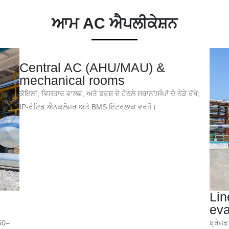
ਆਮ AC ਐਪਲੀਕੇਸ਼ਨ
Central AC (AHU/MAU) &
mechanical rooms
ਕੋਇਲਾਂ, ਵਿਸਤਾਰ ਵਾਲਵ, ਅਤੇ ਫਰਸ਼ ਦੇ ਹੇਠਲੇ ਸਥਾਨਾਂ/ਸੰਪਾਂ ਦੇ ਨੇੜੇ ਰੱਖੋ;
IP-ਰੇਟਿਡ ਐਨਕਲੋਜ਼ਰ ਅਤੇ BMS ਇੰਟਰਲਾਕ ਵਰਤੋ।
Lin
eva
150–
ਬ੍ਰੇਜ਼