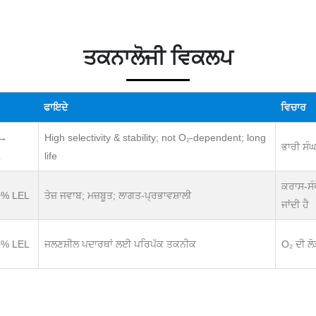
ਤਕਨਾਲੋਜੀ ਵਿਕਲਪ
ਫਾਇਦੇ
ਵਿਚਾਰ
 →
High selectivity & stability; not O₂-dependent; long
ਭਾਰੀ ਸੰ
L
life
ਕਰਾਸ-ਸੰਵ
0% LEL
ਤੇਜ਼ ਜਵਾਬ; ਮਜ਼ਬੂਤ; ਲਾਗਤ-ਪ੍ਰਭਾਵਸ਼ਾਲੀ
ਜਾਂਦੀ ਹੈ
0% LEL
ਜਲਣਸ਼ੀਲ ਪਦਾਰਥਾਂ ਲਈ ਪਰਿਪੱਕ ਤਕਨੀਕ
O₂ ਦੀ ਲੋ