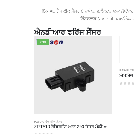
ਇੱਕ AC ਗੈਸ ਲੀਕ ਸੈਂਸਰ ਏ
ਸਥਿਰ, ਇਲੈਕਟ੍ਰਾਨਿਕ ਡਿਟੈਕਟ
ਇੰਟਰਲਾਕ
(ਹਵਾਦਾਰੀ, ਪੱਖਾ/ਇੰਡੋਰ
ਐਨਡੀਆਰ ਫਰਿੱਜ ਸੈਂਸਰ
ਗਰਮ
R454B ਫਰਿੱਜ
0
5 ਵਿਚੋਂ
R290 ਫਰਿੱਜ ਲੀਕ ਸੈਂਸਰ
ZRT510 ਰੈਫ੍ਰਿਜੈਂਟ ਆਰ 290 ਸੈਂਸਰ ਮੋਡੀ module ਲ - ਉੱਚ-ਪ੍ਰਦਰਸ਼ਨ ਨਾਡਿਰ ਫਰਿੱਜ ਸੈਂਸਰ