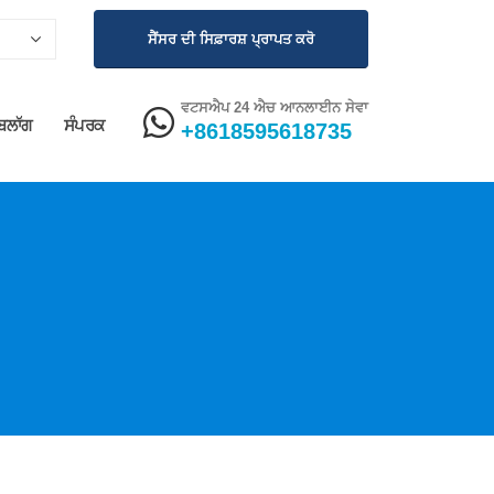
ਸੈਂਸਰ ਦੀ ਸਿਫ਼ਾਰਸ਼ ਪ੍ਰਾਪਤ ਕਰੋ
ਵਟਸਐਪ 24 ਐਚ ਆਨਲਾਈਨ ਸੇਵਾ
ਬਲਾੱਗ
ਸੰਪਰਕ
+8618595618735