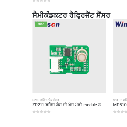
0
5 ਵਿਚੋਂ
ਸੈਮੀਕੰਡਕਟਰ ਰੈਫ੍ਰਿਜੈਂਟ ਸੈਂਸਰ
ਗਰਮ
R290 ਫਰਿੱਜ ਲੀਕ ਸੈਂਸਰ
ਆਰ 32 ਫਰਿੱ
ZP211 ਫਰਿੱਜ ਗੈਸ ਦੀ ਖੋਜ ਮੋਡੀ module ਲ - ਫਰਿੱਜ ਲੀਕ ਦੀ ਪਛਾਣ ਲਈ ਉੱਚ-ਸੰਵੇਦਨਸ਼ੀਲਤਾ ਸੈਂਸਰ
0
5 ਵਿਚੋਂ
0
5 ਵਿਚੋਂ