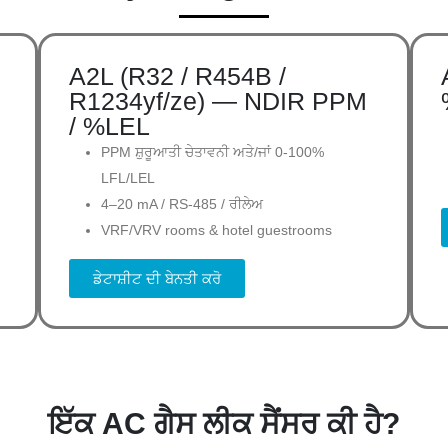
A2L (R32 / R454B /
R1234yf/ze) — NDIR PPM
/ %LEL
PPM ਸ਼ੁਰੂਆਤੀ ਚੇਤਾਵਨੀ ਅਤੇ/ਜਾਂ 0-100%
LFL/LEL
4–20 mA / RS-485 / ਰੀਲੇਅ
VRF/VRV rooms & hotel guestrooms
ਡੇਟਾਸ਼ੀਟ ਦੀ ਬੇਨਤੀ ਕਰੋ
ਇੱਕ AC ਗੈਸ ਲੀਕ ਸੈਂਸਰ ਕੀ ਹੈ?