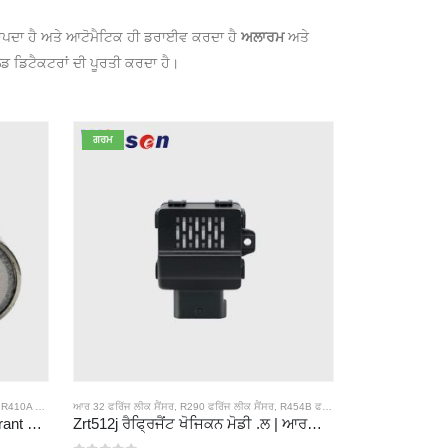
ਰ ਮਾਪਦਾ ਹੈ ਅਤੇ ਆਟੋਮੈਟਿਕ ਹੀ ਡਰਾਈਵ ਕਰਦਾ ਹੈ
ਅਲਾਰਮ
ਅਤੇ
ਡ ਡਿਟੈਕਟਰਾਂ ਦੀ ਪੂਰਤੀ ਕਰਦਾ ਹੈ।
ਗਰਮ
,
R410A ਫਰਿੱਜ ਫਰਿੱਜ INGE ਸੈਂਸਰ
ਆਰ 32 ਫਰਿੱਜ ਲੀਕ ਸੈਂਸਰ
,
R454B ਫਰਿੱਜ ਫਰਿੱਜ ਨੂੰ ਸੈਂਸਰ
,
R290 ਫਰਿੱਜ ਲੀਕ ਸੈਂਸਰ
,
R454B ਫਰਿੱਜ ਫਰਿੱਜ ਨੂੰ ਸੈਂਸਰ
ਆਰ 32 ਫਰਿੱਜ ਲੀਕ ਸੈ
MH-441D NDIR Infrared Refrigerant Sensor | High Sensitivity | HVAC & Industrial Safety | Long Lifespan
Zrt512j ਰੈਫ੍ਰਿਜੈਂਟ ਖੋਜਿਕਨ ਮੋਡੀ .ਲ | ਆਰਡੀਆਰ, R32, R454B, R290 ਲਈ ਐਨਡੀਆਰ ਗੈਸ ਸੈਂਸਰ | Rs45 ਵਿੱਚ ਸੰਚਾਰ