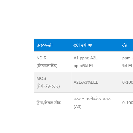
ਤਕਨਾਲੋਜੀ
ਲਈ ਵਧੀਆ
ਰੇਂਜ
NDIR
A1 ppm; A2L
ppm
(ਇਨਫਰਾਰੈੱਡ)
ppm/%LEL
%LE
MOS
A2L/A3%LEL
0-10
(ਸੈਮੀਕੰਡਕਟਰ)
ਜਨਰਲ ਹਾਈਡਰੋਕਾਰਬਨ
ਉਤਪ੍ਰੇਰਕ ਬੀਡ
0-10
(A3)